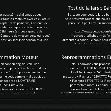
Test de la large B
ur et système d'allumage avec
J'ai testé pour vous la large ba
our tous les moteurs avec calculateur
nous trouvons tout ce que nous p
es capteurs de positions; Capteurs de
genre, sauf peut être un suppor
pedale.Les capteurs de température;
Débimetre (air)Les capteurs de
https://www.youtube.com
 Capteurs de vitesse (boite ou roues)
trouvons , l'afficheur très fin
 position sont indispensables à une
alimenter la sonde , le cable pour l
d'utilisation très simple , 2
rammation Moteur
on sont en anglais, voici une
Nous pouvons vous proposer d
rmes employés dans le cadre d'une
orientés ECO OPTIONS PERFOR
nction Ctrl + F pour rechercher un
HONDATA Reprog SP + Flash
erme vous semble mal traduit ou
injecteurs + Flashpro 1220€ TTC R
r sur cet article NOMTERME
+ Flashpro 1370€ TTC Le Flas
SIATIntake air
paramètres moteur et ainsi u
ontemp ex. pour atmo -30- 80°C
pourrez basculer de la carto s
emperaturetemperature ldr
OPTION ECONOMIQUES Reprog SP 98 