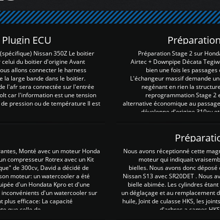
Z Plugin ECU
Préparation
spécifique) Nissan 350Z Le boitier
Préparation Stage 2 sur Hond
 celui du boitier d'origine Avant
Airtec + Downpipe Décata Tegiwa
 nous allons connecter le harness
bien une fois les passages 
e la large bande dans le boitier.
L'échangeur massif demande une 
e l'afr sera connectée sur l'entrée
negénant en rien la structur
lt car l'information est une tension
reprogrammation Stage 2 est
 de pression ou de température Il est
alternative économique au passage 
développe d'origine 310cv et
Préparati
irantes, Monté avec un moteur Honda
Nous avons réceptionné cette mag
 un compresseur Rotrex avec un Kit
moteur qui indiquait vraisem
que" de 300cv, David a décidé de
bielles. Nous avons donc déposé 
 son moteur: un watercooler a été
Nissan S13 avec SR20DET . Nous avo
uipée d'un Hondata Kpro et d'une
bielle abimée. Les cylindres étan
 inconvénients d'un watercooler sur
un déglaçage et au remplacement de
plus efficace: La capacité
huile, Joint de culasse HKS, les jo
te que celle de ...
d'arbres a cames HKS 