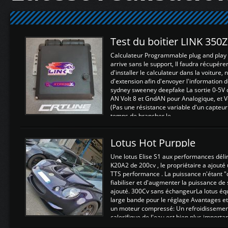
Test du boitier LINK 350
Calculateur Programmable plug and play (
arrive sans le support, Il faudra récupérer
d'installer le calculateur dans la voiture,
d'extension afin d'envoyer l'information d
sydney sweeney deepfake La sortie 0-5V d
AN Volt 8 et GndAN pour Analogique, et Vo
(Pas une résistance variable d'un capteur
temps de brancher le ...
Lotus Hot Purpple
Une lotus Elise S1 aux performances dél
K20A2 de 200cv , le propriétaire a ajouté
TTS performance . La puissance n'étant "
fiabiliser et d'augmenter la puissance de
ajouté. 300Cv sans échangeurLa lotus éq
large bande pour le réglage Avantages et
un moteur compressé: Un refroidissement 
calorifique de l'eau est bien plus importan