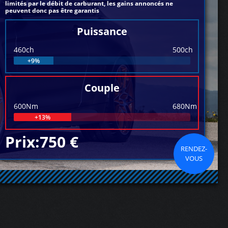
limités par le débit de carburant, les gains annoncés ne
peuvent donc pas être garantis
Puissance
460ch
500ch
+9%
Couple
600Nm
680Nm
+13%
Prix:750 €
RENDEZ-
VOUS