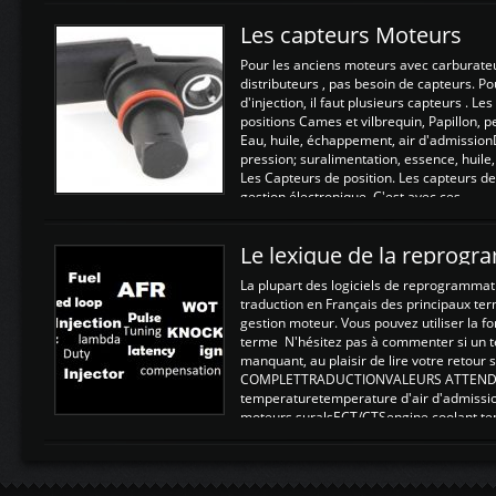
Les capteurs Moteurs
Pour les anciens moteurs avec carburate
distributeurs , pas besoin de capteurs. P
d'injection, il faut plusieurs capteurs . L
positions Cames et vilbrequin, Papillon, 
Eau, huile, échappement, air d'admission
pression; suralimentation, essence, huile,
Les Capteurs de position. Les capteurs de
gestion électronique. C'est avec ces ...
Le lexique de la reprog
La plupart des logiciels de reprogrammati
traduction en Français des principaux te
gestion moteur. Vous pouvez utiliser la fo
terme N'hésitez pas à commenter si un t
manquant, au plaisir de lire votre retou
COMPLETTRADUCTIONVALEURS ATTENDUE
temperaturetemperature d'air d'admissi
moteurs suralsECT/CTSengine coolant t
moteurtemp ex. a froid 80-100°C a ...