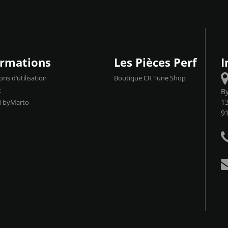
ormations
Les Pièces Perf
I
ons d’utilisation
Boutique CR Tune Shop
t
B
13
d byMarto
9