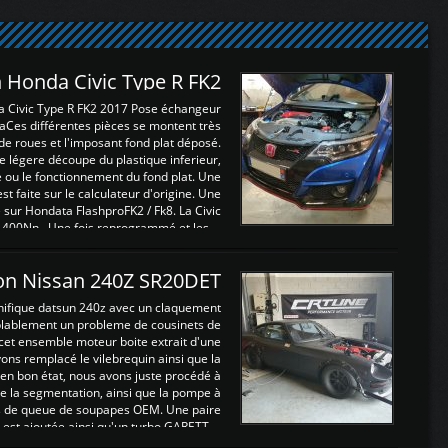
 Honda Civic Type R FK2
a Civic Type R FK2 2017 Pose échangeur
Ces différentes pièces se montent très
de roues et l'imposant fond plat déposé.
légere découpe du plastique inferieur,
e ou le fonctionnement du fond plat. Une
 faite sur le calculateur d'origine. Une
sur Hondata FlashproFK2 / Fk8. La Civic
 400Nn , Une fois reprogrammé et les ...
on Nissan 240Z SR20DET
nifique datsun 240z avec un claquement
blablement un probleme de cousinets de
cet ensemble moteur boite extrait d'une
ns remplacé le vilebrequin ainsi que la
t en bon état, nous avons juste procédé à
 la segmentation, ainsi que la pompe à
ints de queue de soupapes OEM. Une paire
est ajoutée ainsi qu'un turbo GARETT ...