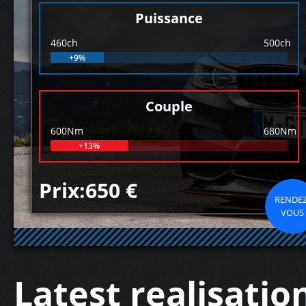
Puissance
460ch
500ch
+9%
Couple
600Nm
680Nm
+13%
Prix:650 €
RENDEZ
VOUS
Latest realisatio