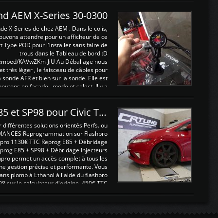
and AEM X-Series 30-0300
nde X-Series de chez AEM . Dans le colis,
ouvons attendre pour un afficheur de ce
t Type POD pour l'installer sans faire de
trous dans le Tableau de bord :D
/embed/KAVwZKm-JiU Au Déballage nous
 et très léger , le faisceau de câbles pour
a sonde AFR et bien sur la sonde. Elle est
 boutons en façade , mode et select. Il y a
différentes fonctions ...
Reprogrammations E85 et SP98 pour Civic Type R FN2
ifférentes solutions orientés Perfs. ou
MANCES Reprogrammation sur Flashpro
pro 1130€ TTC Reprog E85 + Débridage
eprog E85 + SP98 + Débridage Injecteurs
hpro permet un accès complet à tous les
ne gestion précise et performante. Vous
ans plomb à Ethanol à l'aide du flashpro
sur le calculateur d'origine 450€ TTC
Un gain d'environ 10cv et 15nm ...