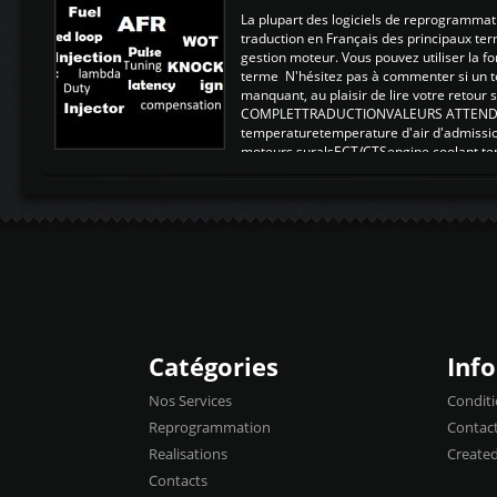
La plupart des logiciels de reprogrammati
traduction en Français des principaux te
gestion moteur. Vous pouvez utiliser la fo
terme N'hésitez pas à commenter si un t
manquant, au plaisir de lire votre retou
COMPLETTRADUCTIONVALEURS ATTENDUE
temperaturetemperature d'air d'admissi
moteurs suralsECT/CTSengine coolant t
moteurtemp ex. a froid 80-100°C a ...
Catégories
Inf
Nos Services
Conditi
Reprogrammation
Contac
Realisations
Create
Contacts