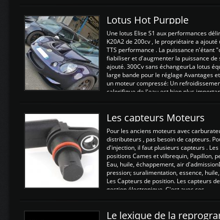
Lotus Hot Purpple
Une lotus Elise S1 aux performances dél
K20A2 de 200cv , le propriétaire a ajouté
TTS performance . La puissance n'étant "
fiabiliser et d'augmenter la puissance de
ajouté. 300Cv sans échangeurLa lotus éq
large bande pour le réglage Avantages et
un moteur compressé: Un refroidissement 
calorifique de l'eau est bien plus importan
Les capteurs Moteurs
Pour les anciens moteurs avec carburate
distributeurs , pas besoin de capteurs. P
d'injection, il faut plusieurs capteurs . L
positions Cames et vilbrequin, Papillon, 
Eau, huile, échappement, air d'admission
pression; suralimentation, essence, huile,
Les Capteurs de position. Les capteurs de
gestion électronique. C'est avec ces ...
Le lexique de la reprog