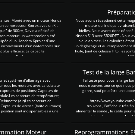
Préparati
irantes, Monté avec un moteur Honda
Nous avons réceptionné cette mag
 un compresseur Rotrex avec un Kit
moteur qui indiquait vraisem
que" de 300cv, David a décidé de
bielles. Nous avons donc déposé 
 son moteur: un watercooler a été
Nissan S13 avec SR20DET . Nous avo
uipée d'un Hondata Kpro et d'une
bielle abimée. Les cylindres étan
 inconvénients d'un watercooler sur
un déglaçage et au remplacement de
plus efficace: La capacité
huile, Joint de culasse HKS, les jo
te que celle de ...
d'arbres a cames HKS 
Test de la large B
ur et système d'allumage avec
J'ai testé pour vous la large ba
our tous les moteurs avec calculateur
nous trouvons tout ce que nous p
es capteurs de positions; Capteurs de
genre, sauf peut être un suppor
pedale.Les capteurs de température;
Débimetre (air)Les capteurs de
https://www.youtube.com
 Capteurs de vitesse (boite ou roues)
trouvons , l'afficheur très fin
 position sont indispensables à une
alimenter la sonde , le cable pour l
d'utilisation très simple , 2
rammation Moteur