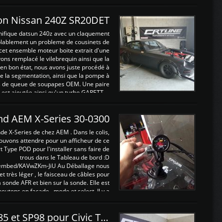
on Nissan 240Z SR20DET
nifique datsun 240z avec un claquement
blablement un probleme de cousinets de
cet ensemble moteur boite extrait d'une
ns remplacé le vilebrequin ainsi que la
t en bon état, nous avons juste procédé à
 la segmentation, ainsi que la pompe à
ints de queue de soupapes OEM. Une paire
est ajoutée ainsi qu'un turbo GARETT ...
and AEM X-Series 30-0300
nde X-Series de chez AEM . Dans le colis,
ouvons attendre pour un afficheur de ce
t Type POD pour l'installer sans faire de
trous dans le Tableau de bord :D
/embed/KAVwZKm-JiU Au Déballage nous
 et très léger , le faisceau de câbles pour
a sonde AFR et bien sur la sonde. Elle est
 boutons en façade , mode et select. Il y a
différentes fonctions ...
Reprogrammations E85 et SP98 pour Civic Type R FN2