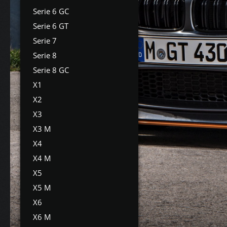
Serie 6 GC
Serie 6 GT
Serie 7
Serie 8
Serie 8 GC
X1
X2
X3
X3 M
X4
X4 M
X5
X5 M
X6
X6 M