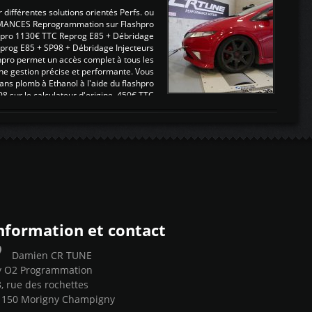
ifférentes solutions orientés Perfs. ou
MANCES Reprogrammation sur Flashpro
pro 1130€ TTC Reprog E85 + Débridage
eprog E85 + SP98 + Débridage Injecteurs
hpro permet un accès complet à tous les
ne gestion précise et performante. Vous
ans plomb à Ethanol à l'aide du flashpro
sur le calculateur d'origine 450€ TTC
Un gain d'environ 10cv et 15nm ...
nformation et contact
Damien CR TUNE
y O2 Programmation
, rue des rochettes
1150 Morigny Champigny