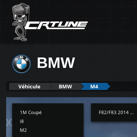
BMW
Véhicule
BMW
M4
1M Coupé
F82/F83 2014 ...
i8
M2