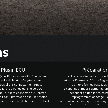
ns
Z Plugin ECU
Préparation
spécifique) Nissan 350Z Le boitier
Préparation Stage 2 sur Hond
 celui du boitier d'origine Avant
Airtec + Downpipe Décata Tegiwa
 nous allons connecter le harness
bien une fois les passages 
e la large bande dans le boitier.
L'échangeur massif demande une 
e l'afr sera connectée sur l'entrée
negénant en rien la structur
lt car l'information est une tension
reprogrammation Stage 2 est
 de pression ou de température Il est
alternative économique au passage 
développe d'origine 310cv et