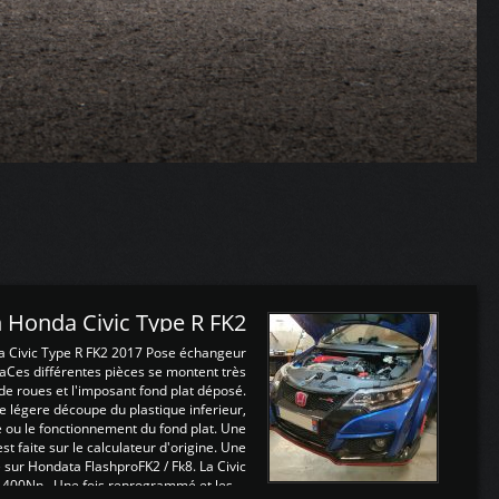
 Honda Civic Type R FK2
a Civic Type R FK2 2017 Pose échangeur
Ces différentes pièces se montent très
de roues et l'imposant fond plat déposé.
légere découpe du plastique inferieur,
e ou le fonctionnement du fond plat. Une
 faite sur le calculateur d'origine. Une
sur Hondata FlashproFK2 / Fk8. La Civic
 400Nn , Une fois reprogrammé et les ...