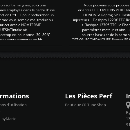
on sont en anglais, voici une
Nous pouvons vous proposer d
rmes employés dans le cadre d'une
orientés ECO OPTIONS PERFOR
nction Ctrl + F pour rechercher un
HONDATA Reprog SP + Flash
erme vous semble mal traduit ou
injecteurs + Flashpro 1220€ TTC R
r sur cet article NOMTERME
+ Flashpro 1370€ TTC Le Flas
SIATIntake air
paramètres moteur et ainsi u
ontemp ex. pour atmo -30- 80°C
pourrez basculer de la carto s
emperaturetemperature ldr
OPTION ECONOMIQUES Reprog SP 98 
ormations
Les Pièces Perf
I
ons d’utilisation
Boutique CR Tune Shop
t
B
13
d byMarto
9