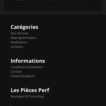
temperaturetemperature d'air
Reprog SP + Flashpro 1130€ TTC Reprog
d'admissiontemp ex. pour atmo -30- 80°C
E85 + Débridage injecteurs + Flashpro
moteurs suralsECT/CTSengine coolant
1220€ TTC Reprog E85 + SP98 + Débridage
temperaturetemperature ldr moteurtemp
Injecteurs + Flashpro 1370€ TTC Le
ex. a froid 80-100°C a ...
Flashpro permet un accès complet à tous
les paramètres moteur et ainsi une gestion
Catégories
précise et performante. Vous pourrez
basculer de la carto sans plomb à Ethanol à
Nos Services
l'aide du flashpro OPTION ECONOMIQUES
Reprogrammation
Reprog SP 98 sur le calculateur d'origine
Realisations
450€ TTC Un gain d'environ 10cv et 15nm
Contacts
...
Informations
Conditions d’utilisation
Contact
Created byMarto
Les Pièces Perf
Boutique CR Tune Shop