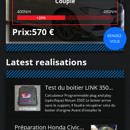
Couple
400Nm
480Nm
+20%
Prix:570 €
RENDEZ-
VOUS
Latest realisations
Test du boitier LINK 350Z Plugin ECU
Calculateur Programmable plug and play
(spécifique) Nissan 350Z Le boitier arrive
sans le support, Il faudra récupérer celui du
boitier d'origine Avant d'installer le
calculateur dans la voiture, nous allons
connecter le harness d'extension afin
d'envoyer l'information de la large bande
Préparation Honda Civic Type R FK2
dans le boitier. sydney sweeney deepfake