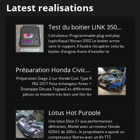
Latest realisations
Test du boitier LINK 350Z Plugin ECU
Calculateur Programmable plug and play
(spécifique) Nissan 350Z Le boitier arrive
sans le support, Il faudra récupérer celui du
boitier d'origine Avant d'installer le
calculateur dans la voiture, nous allons
connecter le harness d'extension afin
d'envoyer l'information de la large bande
Préparation Honda Civic Type R FK2
dans le boitier. sydney sweeney deepfake
La sortie 0-5V de l'afr sera connectée sur
Préparation Stage 2 sur Honda Civic Type R
l'entrée AN Volt 8 et GndAN pour
FK2 2017 Pose échangeur Airtec +
Analogique, et Volt car l'information est une
Downpipe Décata TegiwaCes différentes
tension (Pas une résistance variable d'un
pièces se montent très bien une fois les
capteur de pression ou de température Il
passages de roues et l'imposant fond plat
est temps de brancher le ...
déposé. L'échangeur massif demande une
légere découpe du plastique inferieur,
Lotus Hot Purpple
negénant en rien la structure ou le
fonctionnement du fond plat. Une
Une lotus Elise S1 aux performances
reprogrammation Stage 2 est faite sur le
délirantes, Monté avec un moteur Honda
calculateur d'origine. Une alternative
K20A2 de 200cv , le propriétaire a ajouté un
économique au passage sur Hondata
compresseur Rotrex avec un Kit TTS