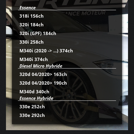
Essence
318i 156ch
320i 184ch
320i (GPF) 184ch
330i 258ch
M340i (2020 -> ...) 374ch
M340i 374ch
Diesel Micro Hybride
320d 04/2020> 163ch
320d 04/2020> 190ch
M340d 340ch
Essence Hybride
330e 252ch
330e 292ch