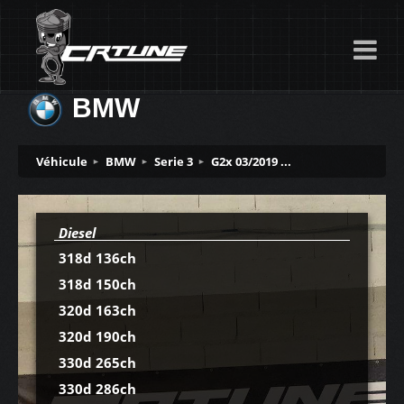
BMW
Véhicule
BMW
Serie 3
G2x 03/2019 ...
Diesel
318d 136ch
318d 150ch
320d 163ch
320d 190ch
330d 265ch
330d 286ch