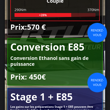
Couple
290Nm
370Nm
+28%
Prix:570 €
RENDEZ-
VOUS
Conversion E85
Conversion Ethanol sans gain de
puissance
Prix: 450€
RENDEZ-
VOUS
Stage 1 + E85
Les gains sur les préparations Stage 1 + E85 peuvent être