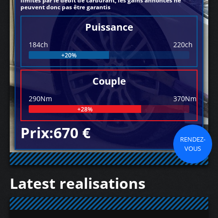
limités par le débit de carburant, les gains annoncés ne
peuvent donc pas être garantis
Puissance
184ch
220ch
+20%
Couple
290Nm
370Nm
+28%
Prix:670 €
RENDEZ-
VOUS
Latest realisations