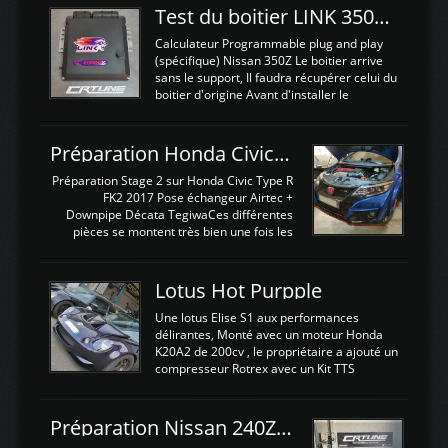
Test du boitier LINK 350Z Plugin ECU
Calculateur Programmable plug and play
(spécifique) Nissan 350Z Le boitier arrive
sans le support, Il faudra récupérer celui du
boitier d'origine Avant d'installer le
calculateur dans la voiture, nous allons
connecter le harness d'extension afin
d'envoyer l'information de la large bande
Préparation Honda Civic Type R FK2
dans le boitier. sydney sweeney deepfake
La sortie 0-5V de l'afr sera connectée sur
Préparation Stage 2 sur Honda Civic Type R
l'entrée AN Volt 8 et GndAN pour
FK2 2017 Pose échangeur Airtec +
Analogique, et Volt car l'information est une
Downpipe Décata TegiwaCes différentes
tension (Pas une résistance variable d'un
pièces se montent très bien une fois les
capteur de pression ou de température Il
passages de roues et l'imposant fond plat
est temps de brancher le ...
déposé. L'échangeur massif demande une
légere découpe du plastique inferieur,
Lotus Hot Purpple
negénant en rien la structure ou le
fonctionnement du fond plat. Une
Une lotus Elise S1 aux performances
reprogrammation Stage 2 est faite sur le
délirantes, Monté avec un moteur Honda
calculateur d'origine. Une alternative
K20A2 de 200cv , le propriétaire a ajouté un
économique au passage sur Hondata
compresseur Rotrex avec un Kit TTS
FlashproFK2 / Fk8. La Civic développe
performance . La puissance n'étant "que"
d'origine 310cv et 400Nn , Une fois
de 300cv, David a décidé de fiabiliser et
reprogrammé et les ...
d'augmenter la puissance de son moteur:
Préparation Nissan 240Z SR20DET
un watercooler a été ajouté. 300Cv sans