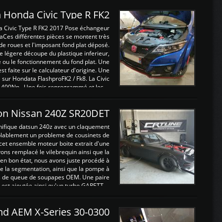
 Honda Civic Type R FK2
a Civic Type R FK2 2017 Pose échangeur
Ces différentes pièces se montent très
de roues et l'imposant fond plat déposé.
légere découpe du plastique inferieur,
e ou le fonctionnement du fond plat. Une
 faite sur le calculateur d'origine. Une
sur Hondata FlashproFK2 / Fk8. La Civic
 400Nn , Une fois reprogrammé et les ...
on Nissan 240Z SR20DET
nifique datsun 240z avec un claquement
blablement un probleme de cousinets de
cet ensemble moteur boite extrait d'une
ns remplacé le vilebrequin ainsi que la
t en bon état, nous avons juste procédé à
 la segmentation, ainsi que la pompe à
ints de queue de soupapes OEM. Une paire
est ajoutée ainsi qu'un turbo GARETT ...
and AEM X-Series 30-0300