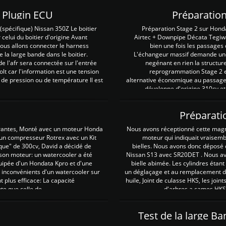
Z Plugin ECU
Préparation
spécifique) Nissan 350Z Le boitier
Préparation Stage 2 sur Hond
 celui du boitier d'origine Avant
Airtec + Downpipe Décata Tegiwa
 nous allons connecter le harness
bien une fois les passages 
e la large bande dans le boitier.
L'échangeur massif demande une 
e l'afr sera connectée sur l'entrée
negénant en rien la structur
lt car l'information est une tension
reprogrammation Stage 2 est
 de pression ou de température Il est
alternative économique au passage 
développe d'origine 310cv et
Préparati
irantes, Monté avec un moteur Honda
Nous avons réceptionné cette mag
 un compresseur Rotrex avec un Kit
moteur qui indiquait vraisem
que" de 300cv, David a décidé de
bielles. Nous avons donc déposé 
 son moteur: un watercooler a été
Nissan S13 avec SR20DET . Nous avo
uipée d'un Hondata Kpro et d'une
bielle abimée. Les cylindres étan
 inconvénients d'un watercooler sur
un déglaçage et au remplacement de
plus efficace: La capacité
huile, Joint de culasse HKS, les jo
te que celle de ...
d'arbres a cames HKS 
Test de la large B