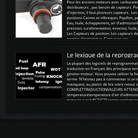
Pour les anciens moteurs avec carburate
distributeurs , pas besoin de capteurs. P
d'injection, il faut plusieurs capteurs . L
positions Cames et vilbrequin, Papillon, 
Eau, huile, échappement, air d'admission
pression; suralimentation, essence, huile,
Les Capteurs de position. Les capteurs de
gestion électronique. C'est avec ces ...
Le lexique de la reprog
La plupart des logiciels de reprogrammati
traduction en Français des principaux te
gestion moteur. Vous pouvez utiliser la fo
terme N'hésitez pas à commenter si un t
manquant, au plaisir de lire votre retou
COMPLETTRADUCTIONVALEURS ATTENDUE
temperaturetemperature d'air d'admissi
moteurs suralsECT/CTSengine coolant t
moteurtemp ex. a froid 80-100°C a ...