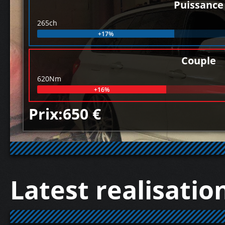
Puissance
265ch
+17%
Couple
620Nm
+16%
Prix:650 €
Latest realisatio