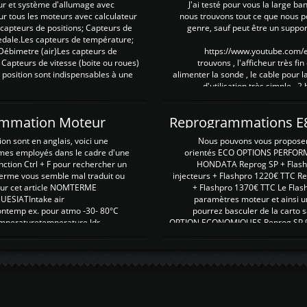
ur et système d'allumage avec
J'ai testé pour vous la large ba
our tous les moteurs avec calculateur
nous trouvons tout ce que nous p
es capteurs de positions; Capteurs de
genre, sauf peut être un suppor
pedale.Les capteurs de température;
Débimetre (air)Les capteurs de
https://www.youtube.com
 Capteurs de vitesse (boite ou roues)
trouvons , l'afficheur très fin
 position sont indispensables à une
alimenter la sonde , le cable pour l
d'utilisation très simple , 2
rammation Moteur
on sont en anglais, voici une
Nous pouvons vous proposer d
rmes employés dans le cadre d'une
orientés ECO OPTIONS PERFOR
nction Ctrl + F pour rechercher un
HONDATA Reprog SP + Flash
erme vous semble mal traduit ou
injecteurs + Flashpro 1220€ TTC R
r sur cet article NOMTERME
+ Flashpro 1370€ TTC Le Flas
SIATIntake air
paramètres moteur et ainsi u
ontemp ex. pour atmo -30- 80°C
pourrez basculer de la carto s
emperaturetemperature ldr
OPTION ECONOMIQUES Reprog SP 98 