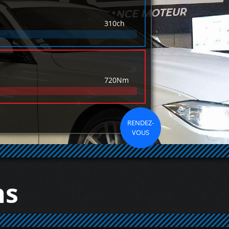
310ch
720Nm
RENDEZ-
VOUS
ns