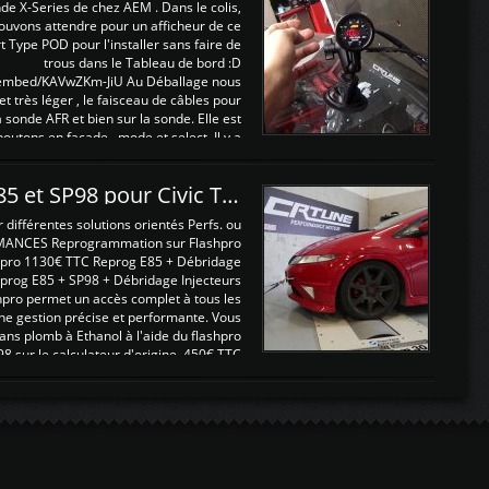
nde X-Series de chez AEM . Dans le colis,
ouvons attendre pour un afficheur de ce
t Type POD pour l'installer sans faire de
trous dans le Tableau de bord :D
/embed/KAVwZKm-JiU Au Déballage nous
 et très léger , le faisceau de câbles pour
a sonde AFR et bien sur la sonde. Elle est
 boutons en façade , mode et select. Il y a
différentes fonctions ...
Reprogrammations E85 et SP98 pour Civic Type R FN2
ifférentes solutions orientés Perfs. ou
MANCES Reprogrammation sur Flashpro
pro 1130€ TTC Reprog E85 + Débridage
eprog E85 + SP98 + Débridage Injecteurs
hpro permet un accès complet à tous les
ne gestion précise et performante. Vous
ans plomb à Ethanol à l'aide du flashpro
sur le calculateur d'origine 450€ TTC
Un gain d'environ 10cv et 15nm ...