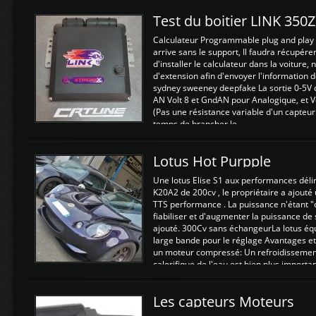
Test du boitier LINK 350
Calculateur Programmable plug and play (
arrive sans le support, Il faudra récupérer
d'installer le calculateur dans la voiture,
d'extension afin d'envoyer l'information d
sydney sweeney deepfake La sortie 0-5V d
AN Volt 8 et GndAN pour Analogique, et Vo
(Pas une résistance variable d'un capteur
temps de brancher le ...
Lotus Hot Purpple
Une lotus Elise S1 aux performances dél
K20A2 de 200cv , le propriétaire a ajouté
TTS performance . La puissance n'étant "
fiabiliser et d'augmenter la puissance de
ajouté. 300Cv sans échangeurLa lotus éq
large bande pour le réglage Avantages et
un moteur compressé: Un refroidissement 
calorifique de l'eau est bien plus importan
Les capteurs Moteurs