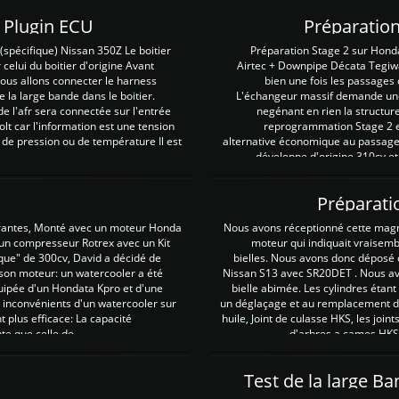
Z Plugin ECU
Préparation
spécifique) Nissan 350Z Le boitier
Préparation Stage 2 sur Hond
 celui du boitier d'origine Avant
Airtec + Downpipe Décata Tegiwa
 nous allons connecter le harness
bien une fois les passages 
e la large bande dans le boitier.
L'échangeur massif demande une 
e l'afr sera connectée sur l'entrée
negénant en rien la structur
lt car l'information est une tension
reprogrammation Stage 2 est
 de pression ou de température Il est
alternative économique au passage 
développe d'origine 310cv et
Préparati
irantes, Monté avec un moteur Honda
Nous avons réceptionné cette mag
 un compresseur Rotrex avec un Kit
moteur qui indiquait vraisem
que" de 300cv, David a décidé de
bielles. Nous avons donc déposé 
 son moteur: un watercooler a été
Nissan S13 avec SR20DET . Nous avo
uipée d'un Hondata Kpro et d'une
bielle abimée. Les cylindres étan
 inconvénients d'un watercooler sur
un déglaçage et au remplacement de
plus efficace: La capacité
huile, Joint de culasse HKS, les jo
te que celle de ...
d'arbres a cames HKS 
Test de la large B