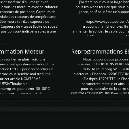
ur et système d'allumage avec
J'ai testé pour vous la large ba
our tous les moteurs avec calculateur
nous trouvons tout ce que nous p
es capteurs de positions; Capteurs de
genre, sauf peut être un suppor
pedale.Les capteurs de température;
Débimetre (air)Les capteurs de
https://www.youtube.com
 Capteurs de vitesse (boite ou roues)
trouvons , l'afficheur très fin
 position sont indispensables à une
alimenter la sonde , le cable pour l
d'utilisation très simple , 2
rammation Moteur
on sont en anglais, voici une
Nous pouvons vous proposer d
rmes employés dans le cadre d'une
orientés ECO OPTIONS PERFOR
nction Ctrl + F pour rechercher un
HONDATA Reprog SP + Flash
erme vous semble mal traduit ou
injecteurs + Flashpro 1220€ TTC R
r sur cet article NOMTERME
+ Flashpro 1370€ TTC Le Flas
SIATIntake air
paramètres moteur et ainsi u
ontemp ex. pour atmo -30- 80°C
pourrez basculer de la carto s
emperaturetemperature ldr
OPTION ECONOMIQUES Reprog SP 98 