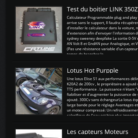
Test du boitier LINK 350
Calculateur Programmable plug and play (
arrive sans le support, Il faudra récupérer
d'installer le calculateur dans la voiture,
d'extension afin d'envoyer l'information d
sydney sweeney deepfake La sortie 0-5V d
AN Volt 8 et GndAN pour Analogique, et Vo
(Pas une résistance variable d'un capteur
temps de brancher le ...
Lotus Hot Purpple
Une lotus Elise S1 aux performances dél
K20A2 de 200cv , le propriétaire a ajouté
TTS performance . La puissance n'étant "
fiabiliser et d'augmenter la puissance de
ajouté. 300Cv sans échangeurLa lotus éq
large bande pour le réglage Avantages et
un moteur compressé: Un refroidissement 
calorifique de l'eau est bien plus importan
Les capteurs Moteurs