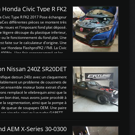
 Honda Civic Type R FK2
a Civic Type R FK2 2017 Pose échangeur
Ces différentes pièces se montent très
de roues et l'imposant fond plat déposé.
légere découpe du plastique inferieur,
e ou le fonctionnement du fond plat. Une
 faite sur le calculateur d'origine. Une
sur Hondata FlashproFK2 / Fk8. La Civic
 400Nn , Une fois reprogrammé et les ...
on Nissan 240Z SR20DET
nifique datsun 240z avec un claquement
blablement un probleme de cousinets de
cet ensemble moteur boite extrait d'une
ns remplacé le vilebrequin ainsi que la
t en bon état, nous avons juste procédé à
 la segmentation, ainsi que la pompe à
ints de queue de soupapes OEM. Une paire
est ajoutée ainsi qu'un turbo GARETT ...
and AEM X-Series 30-0300