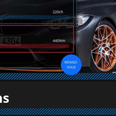
220ch
440Nm
RENDEZ-
VOUS
ns