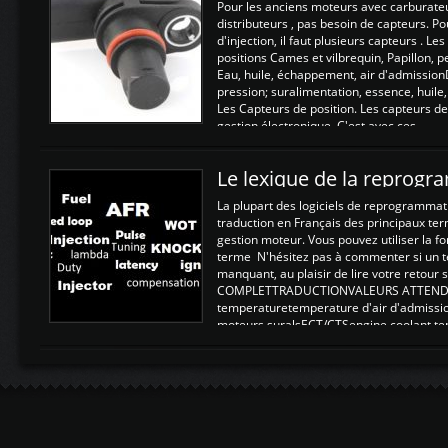
Pour les anciens moteurs avec carburate
distributeurs , pas besoin de capteurs. P
d'injection, il faut plusieurs capteurs . L
positions Cames et vilbrequin, Papillon, 
Eau, huile, échappement, air d'admission
pression; suralimentation, essence, huile,
Les Capteurs de position. Les capteurs de
gestion électronique. C'est avec ces ...
Le lexique de la reprog
La plupart des logiciels de reprogrammati
traduction en Français des principaux te
gestion moteur. Vous pouvez utiliser la fo
terme N'hésitez pas à commenter si un t
manquant, au plaisir de lire votre retou
COMPLETTRADUCTIONVALEURS ATTENDUE
temperaturetemperature d'air d'admissi
moteurs suralsECT/CTSengine coolant t
moteurtemp ex. a froid 80-100°C a ...