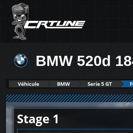
BMW 520d 18
Véhicule
BMW
Serie 5 GT
F
Stage 1