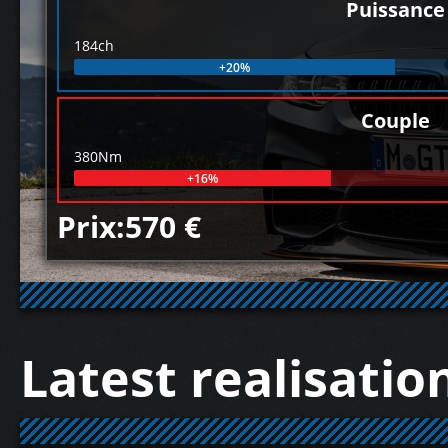
Puissance
184ch
+20%
Couple
380Nm
+16%
Prix:570 €
Latest realisatio