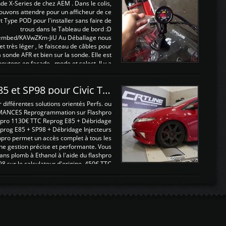
nde X-Series de chez AEM . Dans le colis,
ouvons attendre pour un afficheur de ce
t Type POD pour l'installer sans faire de
trous dans le Tableau de bord :D
/embed/KAVwZKm-JiU Au Déballage nous
 et très léger , le faisceau de câbles pour
a sonde AFR et bien sur la sonde. Elle est
 boutons en façade , mode et select. Il y a
différentes fonctions ...
Reprogrammations E85 et SP98 pour Civic Type R FN2
ifférentes solutions orientés Perfs. ou
MANCES Reprogrammation sur Flashpro
pro 1130€ TTC Reprog E85 + Débridage
eprog E85 + SP98 + Débridage Injecteurs
hpro permet un accès complet à tous les
ne gestion précise et performante. Vous
ans plomb à Ethanol à l'aide du flashpro
sur le calculateur d'origine 450€ TTC
Un gain d'environ 10cv et 15nm ...