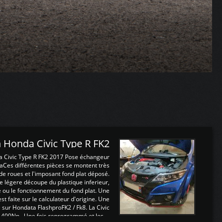
 Honda Civic Type R FK2
a Civic Type R FK2 2017 Pose échangeur
Ces différentes pièces se montent très
de roues et l'imposant fond plat déposé.
légere découpe du plastique inferieur,
e ou le fonctionnement du fond plat. Une
 faite sur le calculateur d'origine. Une
sur Hondata FlashproFK2 / Fk8. La Civic
 400Nn , Une fois reprogrammé et les ...