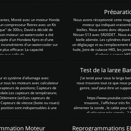
Préparati
irantes, Monté avec un moteur Honda
Nous avons réceptionné cette mag
 un compresseur Rotrex avec un Kit
moteur qui indiquait vraisem
que" de 300cv, David a décidé de
bielles. Nous avons donc déposé 
 son moteur: un watercooler a été
Nissan S13 avec SR20DET . Nous avo
uipée d'un Hondata Kpro et d'une
bielle abimée. Les cylindres étan
 inconvénients d'un watercooler sur
un déglaçage et au remplacement de
plus efficace: La capacité
huile, Joint de culasse HKS, les jo
te que celle de ...
d'arbres a cames HKS 
Test de la large B
ur et système d'allumage avec
J'ai testé pour vous la large ba
our tous les moteurs avec calculateur
nous trouvons tout ce que nous p
es capteurs de positions; Capteurs de
genre, sauf peut être un suppor
pedale.Les capteurs de température;
Débimetre (air)Les capteurs de
https://www.youtube.com
 Capteurs de vitesse (boite ou roues)
trouvons , l'afficheur très fin
 position sont indispensables à une
alimenter la sonde , le cable pour l
d'utilisation très simple , 2
rammation Moteur