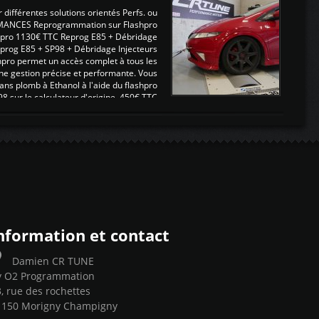
ifférentes solutions orientés Perfs. ou
MANCES Reprogrammation sur Flashpro
pro 1130€ TTC Reprog E85 + Débridage
eprog E85 + SP98 + Débridage Injecteurs
hpro permet un accès complet à tous les
ne gestion précise et performante. Vous
ans plomb à Ethanol à l'aide du flashpro
sur le calculateur d'origine 450€ TTC
Un gain d'environ 10cv et 15nm ...
nformation et contact
Damien CR TUNE
y O2 Programmation
, rue des rochettes
1150 Morigny Champigny