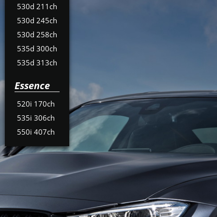
530d 211ch
530d 245ch
530d 258ch
535d 300ch
535d 313ch
Essence
520i 170ch
535i 306ch
550i 407ch