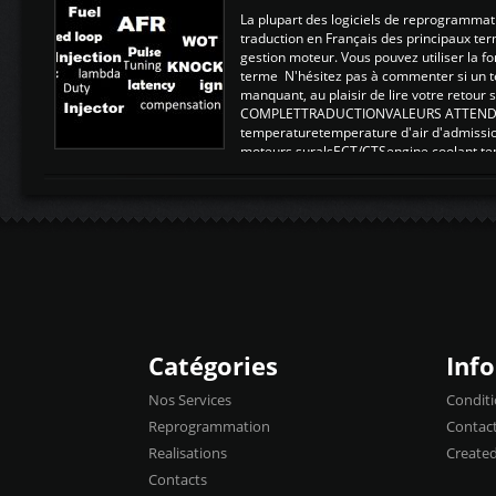
La plupart des logiciels de reprogrammati
traduction en Français des principaux te
gestion moteur. Vous pouvez utiliser la fo
terme N'hésitez pas à commenter si un t
manquant, au plaisir de lire votre retou
COMPLETTRADUCTIONVALEURS ATTENDUE
temperaturetemperature d'air d'admissi
moteurs suralsECT/CTSengine coolant t
moteurtemp ex. a froid 80-100°C a ...
Catégories
Inf
Nos Services
Conditi
Reprogrammation
Contac
Realisations
Create
Contacts