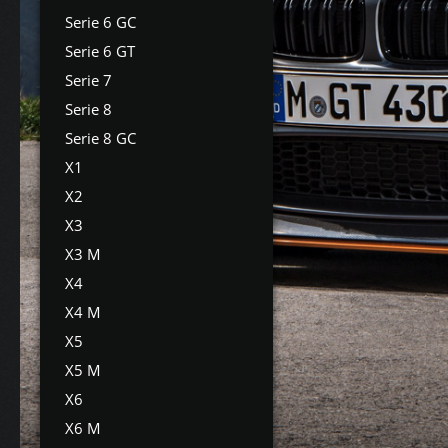
Serie 6 GC
Serie 6 GT
Serie 7
Serie 8
Serie 8 GC
X1
X2
X3
X3 M
X4
X4 M
X5
X5 M
X6
X6 M