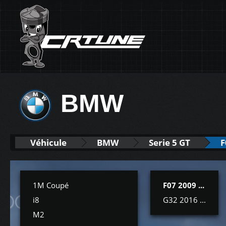
BMW
Véhicule
BMW
Serie 5 GT
F
1M Coupé
F07 2009 ...
i8
G32 2016 ...
M2