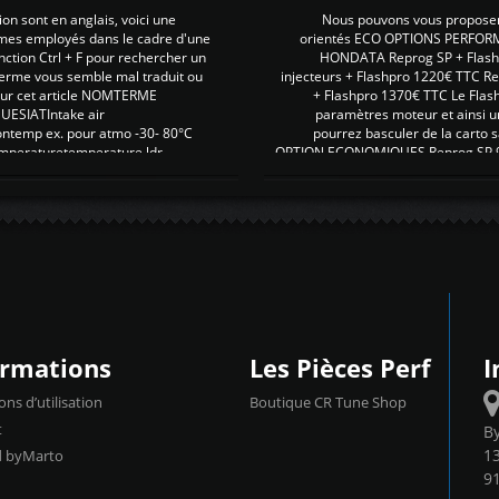
on sont en anglais, voici une
Nous pouvons vous proposer d
rmes employés dans le cadre d'une
orientés ECO OPTIONS PERFOR
nction Ctrl + F pour rechercher un
HONDATA Reprog SP + Flash
erme vous semble mal traduit ou
injecteurs + Flashpro 1220€ TTC R
r sur cet article NOMTERME
+ Flashpro 1370€ TTC Le Flas
SIATIntake air
paramètres moteur et ainsi u
ontemp ex. pour atmo -30- 80°C
pourrez basculer de la carto s
emperaturetemperature ldr
OPTION ECONOMIQUES Reprog SP 98 
ormations
Les Pièces Perf
I
ons d’utilisation
Boutique CR Tune Shop
t
B
13
d byMarto
9