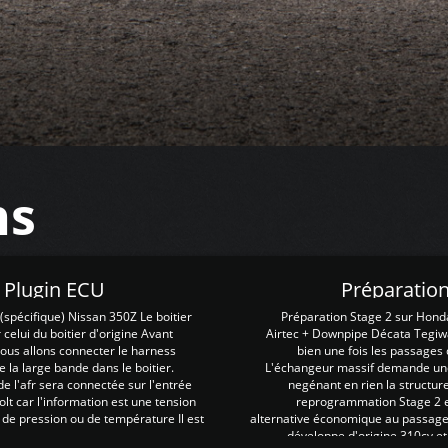
ns
Z Plugin ECU
Préparation
spécifique) Nissan 350Z Le boitier
Préparation Stage 2 sur Hond
 celui du boitier d'origine Avant
Airtec + Downpipe Décata Tegiwa
 nous allons connecter le harness
bien une fois les passages 
e la large bande dans le boitier.
L'échangeur massif demande une 
e l'afr sera connectée sur l'entrée
negénant en rien la structur
lt car l'information est une tension
reprogrammation Stage 2 est
 de pression ou de température Il est
alternative économique au passage 
développe d'origine 310cv et