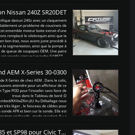
on Nissan 240Z SR20DET
nifique datsun 240z avec un claquement
blablement un probleme de cousinets de
cet ensemble moteur boite extrait d'une
ns remplacé le vilebrequin ainsi que la
t en bon état, nous avons juste procédé à
 la segmentation, ainsi que la pompe à
ints de queue de soupapes OEM. Une paire
est ajoutée ainsi qu'un turbo GARETT ...
and AEM X-Series 30-0300
nde X-Series de chez AEM . Dans le colis,
ouvons attendre pour un afficheur de ce
t Type POD pour l'installer sans faire de
trous dans le Tableau de bord :D
/embed/KAVwZKm-JiU Au Déballage nous
 et très léger , le faisceau de câbles pour
a sonde AFR et bien sur la sonde. Elle est
 boutons en façade , mode et select. Il y a
différentes fonctions ...
Reprogrammations E85 et SP98 pour Civic Type R FN2