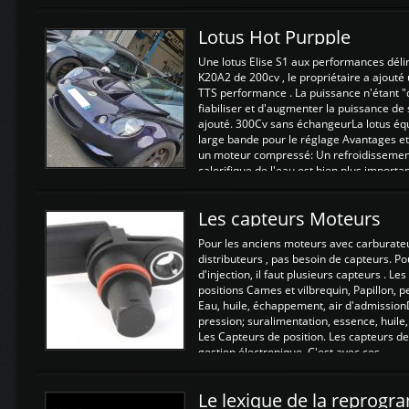
Lotus Hot Purpple
Une lotus Elise S1 aux performances dél
K20A2 de 200cv , le propriétaire a ajouté
TTS performance . La puissance n'étant "
fiabiliser et d'augmenter la puissance de
ajouté. 300Cv sans échangeurLa lotus éq
large bande pour le réglage Avantages et
un moteur compressé: Un refroidissement 
calorifique de l'eau est bien plus importan
Les capteurs Moteurs
Pour les anciens moteurs avec carburate
distributeurs , pas besoin de capteurs. P
d'injection, il faut plusieurs capteurs . L
positions Cames et vilbrequin, Papillon, 
Eau, huile, échappement, air d'admission
pression; suralimentation, essence, huile,
Les Capteurs de position. Les capteurs de
gestion électronique. C'est avec ces ...
Le lexique de la reprog