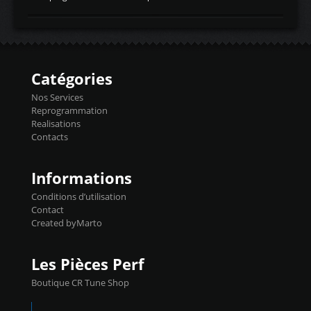
temperaturetemperature d'air
Reprog SP + Flashpro 1130€ TTC Reprog
d'admissiontemp ex. pour atmo -30- 80°C
E85 + Débridage injecteurs + Flashpro
moteurs suralsECT/CTSengine coolant
1220€ TTC Reprog E85 + SP98 + Débridage
temperaturetemperature ldr moteurtemp
Injecteurs + Flashpro 1370€ TTC Le
ex. a froid 80-100°C a ...
Flashpro permet un accès complet à tous
les paramètres moteur et ainsi une gestion
Catégories
précise et performante. Vous pourrez
basculer de la carto sans plomb à Ethanol à
Nos Services
l'aide du flashpro OPTION ECONOMIQUES
Reprogrammation
Reprog SP 98 sur le calculateur d'origine
Realisations
450€ TTC Un gain d'environ 10cv et 15nm
Contacts
...
Informations
Conditions d’utilisation
Contact
Created byMarto
Les Pièces Perf
Boutique CR Tune Shop