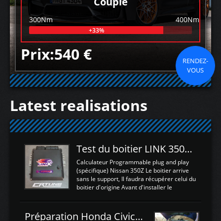
Couple
300Nm
400Nm
+33%
Prix:540 €
RENDEZ-
VOUS
Latest realisations
Test du boitier LINK 350Z Plugin ECU
Calculateur Programmable plug and play
(spécifique) Nissan 350Z Le boitier arrive
sans le support, Il faudra récupérer celui du
boitier d'origine Avant d'installer le
calculateur dans la voiture, nous allons
connecter le harness d'extension afin
d'envoyer l'information de la large bande
Préparation Honda Civic Type R FK2
dans le boitier. sydney sweeney deepfake