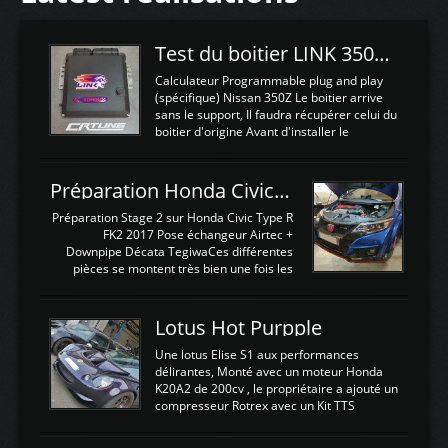
Test du boitier LINK 350Z Plugin ECU
Calculateur Programmable plug and play
(spécifique) Nissan 350Z Le boitier arrive
sans le support, Il faudra récupérer celui du
boitier d'origine Avant d'installer le
calculateur dans la voiture, nous allons
connecter le harness d'extension afin
d'envoyer l'information de la large bande
Préparation Honda Civic Type R FK2
dans le boitier. sydney sweeney deepfake
La sortie 0-5V de l'afr sera connectée sur
Préparation Stage 2 sur Honda Civic Type R
l'entrée AN Volt 8 et GndAN pour
FK2 2017 Pose échangeur Airtec +
Analogique, et Volt car l'information est une
Downpipe Décata TegiwaCes différentes
tension (Pas une résistance variable d'un
pièces se montent très bien une fois les
capteur de pression ou de température Il
passages de roues et l'imposant fond plat
est temps de brancher le ...
déposé. L'échangeur massif demande une
légere découpe du plastique inferieur,
Lotus Hot Purpple
negénant en rien la structure ou le
fonctionnement du fond plat. Une
Une lotus Elise S1 aux performances
reprogrammation Stage 2 est faite sur le
délirantes, Monté avec un moteur Honda
calculateur d'origine. Une alternative
K20A2 de 200cv , le propriétaire a ajouté un
économique au passage sur Hondata
compresseur Rotrex avec un Kit TTS
FlashproFK2 / Fk8. La Civic développe
performance . La puissance n'étant "que"
d'origine 310cv et 400Nn , Une fois
de 300cv, David a décidé de fiabiliser et