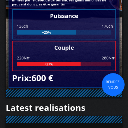
limités par le débit de carburant, les gains annoncés ne
peuvent donc pas être garantis
Puissance
136ch
170ch
+25%
Couple
220Nm
280Nm
+27%
Prix:600 €
RENDEZ-
VOUS
Latest realisations