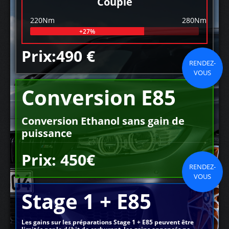
Couple
220Nm
280Nm
+27%
Prix:490 €
RENDEZ-
VOUS
Conversion E85
Conversion Ethanol sans gain de
puissance
Prix: 450€
RENDEZ-
VOUS
Stage 1 + E85
Les gains sur les préparations Stage 1 + E85 peuvent être