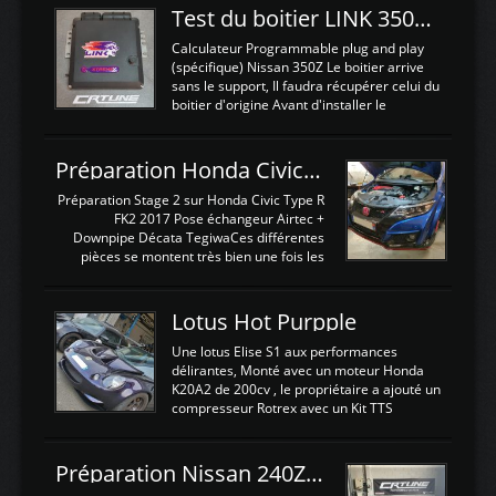
Test du boitier LINK 350Z Plugin ECU
Calculateur Programmable plug and play
(spécifique) Nissan 350Z Le boitier arrive
sans le support, Il faudra récupérer celui du
boitier d'origine Avant d'installer le
calculateur dans la voiture, nous allons
connecter le harness d'extension afin
d'envoyer l'information de la large bande
Préparation Honda Civic Type R FK2
dans le boitier. sydney sweeney deepfake
La sortie 0-5V de l'afr sera connectée sur
Préparation Stage 2 sur Honda Civic Type R
l'entrée AN Volt 8 et GndAN pour
FK2 2017 Pose échangeur Airtec +
Analogique, et Volt car l'information est une
Downpipe Décata TegiwaCes différentes
tension (Pas une résistance variable d'un
pièces se montent très bien une fois les
capteur de pression ou de température Il
passages de roues et l'imposant fond plat
est temps de brancher le ...
déposé. L'échangeur massif demande une
légere découpe du plastique inferieur,
Lotus Hot Purpple
negénant en rien la structure ou le
fonctionnement du fond plat. Une
Une lotus Elise S1 aux performances
reprogrammation Stage 2 est faite sur le
délirantes, Monté avec un moteur Honda
calculateur d'origine. Une alternative
K20A2 de 200cv , le propriétaire a ajouté un
économique au passage sur Hondata
compresseur Rotrex avec un Kit TTS
FlashproFK2 / Fk8. La Civic développe
performance . La puissance n'étant "que"
d'origine 310cv et 400Nn , Une fois
de 300cv, David a décidé de fiabiliser et
reprogrammé et les ...
d'augmenter la puissance de son moteur:
Préparation Nissan 240Z SR20DET
un watercooler a été ajouté. 300Cv sans