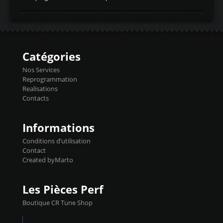
temperaturetemperature d'air
Reprog SP + Flashpro 1130€ TTC Reprog
d'admissiontemp ex. pour atmo -30- 80°C
E85 + Débridage injecteurs + Flashpro
moteurs suralsECT/CTSengine coolant
1220€ TTC Reprog E85 + SP98 + Débridage
temperaturetemperature ldr moteurtemp
Injecteurs + Flashpro 1370€ TTC Le
ex. a froid 80-100°C a ...
Flashpro permet un accès complet à tous
les paramètres moteur et ainsi une gestion
Catégories
précise et performante. Vous pourrez
basculer de la carto sans plomb à Ethanol à
Nos Services
l'aide du flashpro OPTION ECONOMIQUES
Reprogrammation
Reprog SP 98 sur le calculateur d'origine
Realisations
450€ TTC Un gain d'environ 10cv et 15nm
Contacts
...
Informations
Conditions d’utilisation
Contact
Created byMarto
Les Pièces Perf
Boutique CR Tune Shop