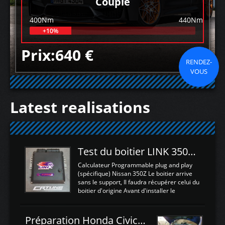
Couple
400Nm
440Nm
+10%
Prix:640 €
RENDEZ-
VOUS
Latest realisations
Test du boitier LINK 350Z Plugin ECU
Calculateur Programmable plug and play
(spécifique) Nissan 350Z Le boitier arrive
sans le support, Il faudra récupérer celui du
boitier d'origine Avant d'installer le
calculateur dans la voiture, nous allons
connecter le harness d'extension afin
d'envoyer l'information de la large bande
Préparation Honda Civic Type R FK2
dans le boitier. sydney sweeney deepfake