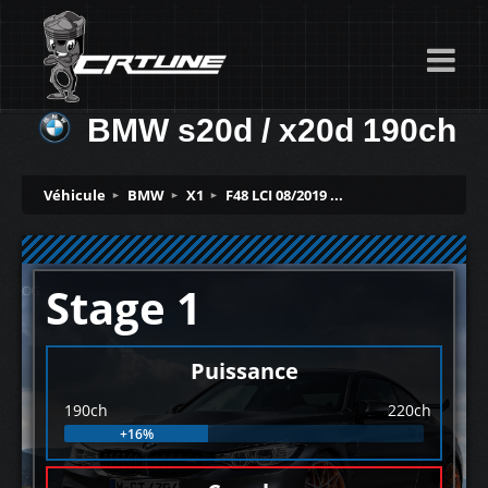
BMW s20d / x20d 190ch
Véhicule
BMW
X1
F48 LCI 08/2019 ...
Stage 1
Puissance
190ch
220ch
+16%