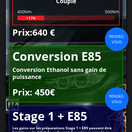
Couple
450Nm
500Nm
+11%
Prix:640 €
RENDEZ-
VOUS
Conversion E85
Conversion Ethanol sans gain de
puissance
Prix: 450€
RENDEZ-
VOUS
Stage 1 + E85
Les gains sur les préparations Stage 1 + E85 peuvent être