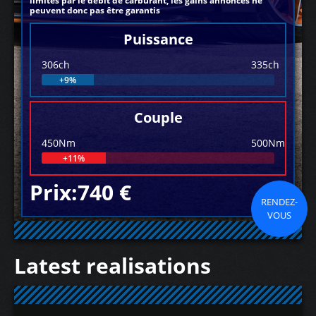
limités par le débit de carburant, les gains annoncés ne
peuvent donc pas être garantis
Puissance
306ch
335ch
+9%
Couple
450Nm
500Nm
+11%
Prix:740 €
RENDEZ-
VOUS
Latest realisations