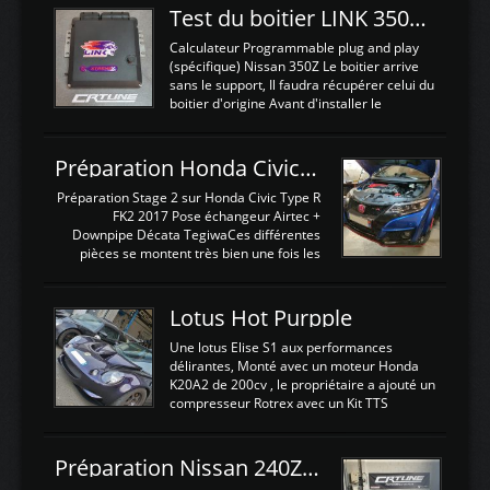
Test du boitier LINK 350Z Plugin ECU
Calculateur Programmable plug and play
(spécifique) Nissan 350Z Le boitier arrive
sans le support, Il faudra récupérer celui du
boitier d'origine Avant d'installer le
calculateur dans la voiture, nous allons
connecter le harness d'extension afin
d'envoyer l'information de la large bande
Préparation Honda Civic Type R FK2
dans le boitier. sydney sweeney deepfake
La sortie 0-5V de l'afr sera connectée sur
Préparation Stage 2 sur Honda Civic Type R
l'entrée AN Volt 8 et GndAN pour
FK2 2017 Pose échangeur Airtec +
Analogique, et Volt car l'information est une
Downpipe Décata TegiwaCes différentes
tension (Pas une résistance variable d'un
pièces se montent très bien une fois les
capteur de pression ou de température Il
passages de roues et l'imposant fond plat
est temps de brancher le ...
déposé. L'échangeur massif demande une
légere découpe du plastique inferieur,
Lotus Hot Purpple
negénant en rien la structure ou le
fonctionnement du fond plat. Une
Une lotus Elise S1 aux performances
reprogrammation Stage 2 est faite sur le
délirantes, Monté avec un moteur Honda
calculateur d'origine. Une alternative
K20A2 de 200cv , le propriétaire a ajouté un
économique au passage sur Hondata
compresseur Rotrex avec un Kit TTS
FlashproFK2 / Fk8. La Civic développe
performance . La puissance n'étant "que"
d'origine 310cv et 400Nn , Une fois
de 300cv, David a décidé de fiabiliser et
reprogrammé et les ...
d'augmenter la puissance de son moteur:
Préparation Nissan 240Z SR20DET
un watercooler a été ajouté. 300Cv sans