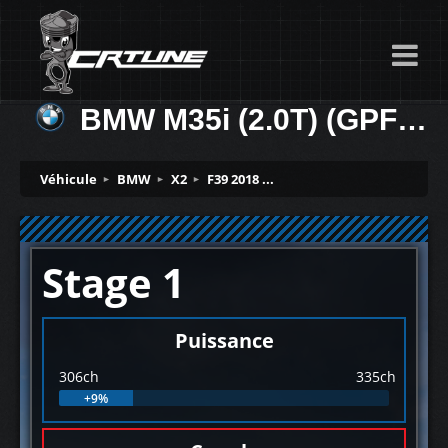
BMW M35i (2.0T) (GPF) 306ch
Véhicule
BMW
X2
F39 2018 ...
Stage 1
Puissance
306ch
335ch
+9%