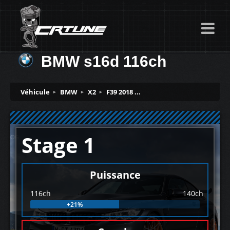
BMW s16d 116ch
Véhicule
BMW
X2
F39 2018 ...
Stage 1
Puissance
116ch
140ch
+21%