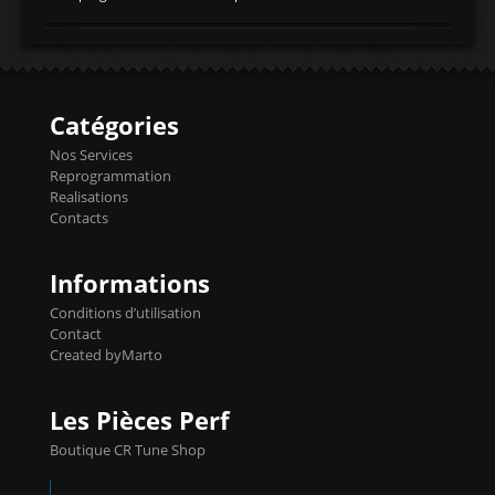
temperaturetemperature d'air
Reprog SP + Flashpro 1130€ TTC Reprog
d'admissiontemp ex. pour atmo -30- 80°C
E85 + Débridage injecteurs + Flashpro
moteurs suralsECT/CTSengine coolant
1220€ TTC Reprog E85 + SP98 + Débridage
temperaturetemperature ldr moteurtemp
Injecteurs + Flashpro 1370€ TTC Le
ex. a froid 80-100°C a ...
Flashpro permet un accès complet à tous
les paramètres moteur et ainsi une gestion
Catégories
précise et performante. Vous pourrez
basculer de la carto sans plomb à Ethanol à
Nos Services
l'aide du flashpro OPTION ECONOMIQUES
Reprogrammation
Reprog SP 98 sur le calculateur d'origine
Realisations
450€ TTC Un gain d'environ 10cv et 15nm
Contacts
...
Informations
Conditions d’utilisation
Contact
Created byMarto
Les Pièces Perf
Boutique CR Tune Shop