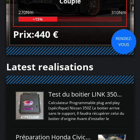
Couple
270Nm
310Nm
+15%
Prix:440 €
RENDEZ-
VOUS
Latest realisations
Test du boitier LINK 350Z Plugin ECU
Calculateur Programmable plug and play
(spécifique) Nissan 350Z Le boitier arrive
sans le support, Il faudra récupérer celui du
boitier d'origine Avant d'installer le
calculateur dans la voiture, nous allons
connecter le harness d'extension afin
d'envoyer l'information de la large bande
Préparation Honda Civic Type R FK2
dans le boitier. sydney sweeney deepfake