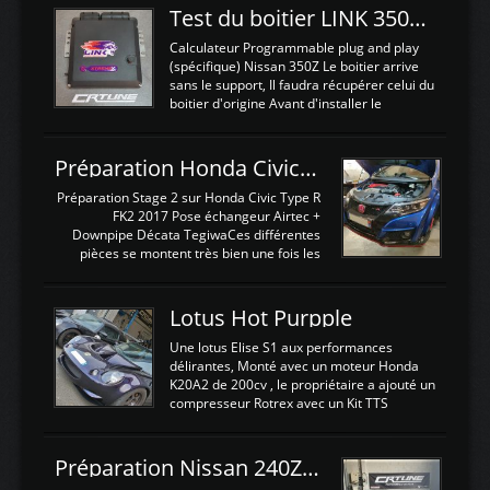
Test du boitier LINK 350Z Plugin ECU
Calculateur Programmable plug and play
(spécifique) Nissan 350Z Le boitier arrive
sans le support, Il faudra récupérer celui du
boitier d'origine Avant d'installer le
calculateur dans la voiture, nous allons
connecter le harness d'extension afin
d'envoyer l'information de la large bande
Préparation Honda Civic Type R FK2
dans le boitier. sydney sweeney deepfake
La sortie 0-5V de l'afr sera connectée sur
Préparation Stage 2 sur Honda Civic Type R
l'entrée AN Volt 8 et GndAN pour
FK2 2017 Pose échangeur Airtec +
Analogique, et Volt car l'information est une
Downpipe Décata TegiwaCes différentes
tension (Pas une résistance variable d'un
pièces se montent très bien une fois les
capteur de pression ou de température Il
passages de roues et l'imposant fond plat
est temps de brancher le ...
déposé. L'échangeur massif demande une
légere découpe du plastique inferieur,
Lotus Hot Purpple
negénant en rien la structure ou le
fonctionnement du fond plat. Une
Une lotus Elise S1 aux performances
reprogrammation Stage 2 est faite sur le
délirantes, Monté avec un moteur Honda
calculateur d'origine. Une alternative
K20A2 de 200cv , le propriétaire a ajouté un
économique au passage sur Hondata
compresseur Rotrex avec un Kit TTS
FlashproFK2 / Fk8. La Civic développe
performance . La puissance n'étant "que"
d'origine 310cv et 400Nn , Une fois
de 300cv, David a décidé de fiabiliser et
reprogrammé et les ...
d'augmenter la puissance de son moteur:
Préparation Nissan 240Z SR20DET
un watercooler a été ajouté. 300Cv sans