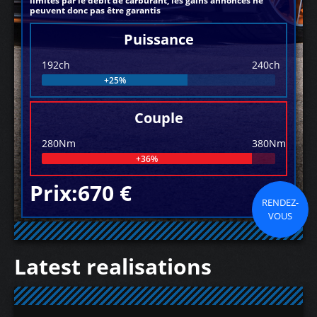
limités par le débit de carburant, les gains annoncés ne
peuvent donc pas être garantis
Puissance
192ch
240ch
+25%
Couple
280Nm
380Nm
+36%
Prix:670 €
RENDEZ-
VOUS
Latest realisations