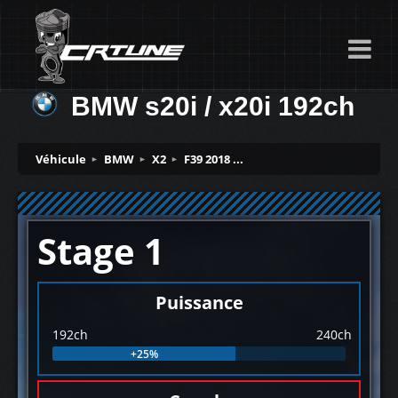
BMW s20i / x20i 192ch
Véhicule
BMW
X2
F39 2018 ...
Stage 1
Puissance
192ch
240ch
+25%