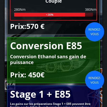
Couple
280Nm
380Nm
+36%
Prix:570 €
RENDEZ-
VOUS
Conversion E85
Conversion Ethanol sans gain de
puissance
Prix: 450€
RENDEZ-
VOUS
Stage 1 + E85
Les gains sur les préparations Stage 1 + E85 peuvent être