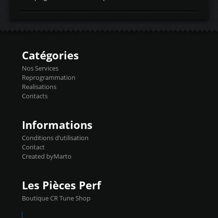
temperaturetemperature d'air
Reprog SP + Flashpro 1130€ TTC Reprog
d'admissiontemp ex. pour atmo -30- 80°C
E85 + Débridage injecteurs + Flashpro
moteurs suralsECT/CTSengine coolant
1220€ TTC Reprog E85 + SP98 + Débridage
temperaturetemperature ldr moteurtemp
Injecteurs + Flashpro 1370€ TTC Le
ex. a froid 80-100°C a ...
Flashpro permet un accès complet à tous
les paramètres moteur et ainsi une gestion
Catégories
précise et performante. Vous pourrez
basculer de la carto sans plomb à Ethanol à
Nos Services
l'aide du flashpro OPTION ECONOMIQUES
Reprogrammation
Reprog SP 98 sur le calculateur d'origine
Realisations
450€ TTC Un gain d'environ 10cv et 15nm
Contacts
...
Informations
Conditions d’utilisation
Contact
Created byMarto
Les Pièces Perf
Boutique CR Tune Shop