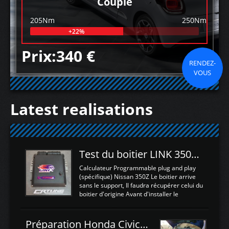
Couple
205Nm
250Nm
+22%
Prix:340 €
RENDEZ-
VOUS
Latest realisations
Test du boitier LINK 350Z Plugin ECU
Calculateur Programmable plug and play
(spécifique) Nissan 350Z Le boitier arrive
sans le support, Il faudra récupérer celui du
boitier d'origine Avant d'installer le
calculateur dans la voiture, nous allons
connecter le harness d'extension afin
d'envoyer l'information de la large bande
Préparation Honda Civic Type R FK2
dans le boitier. sydney sweeney deepfake