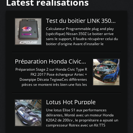
Latest realisations
Test du boitier LINK 350Z Plugin ECU
Calculateur Programmable plug and play
(spécifique) Nissan 350Z Le boitier arrive
sans le support, Il faudra récupérer celui du
boitier d'origine Avant d'installer le
calculateur dans la voiture, nous allons
connecter le harness d'extension afin
d'envoyer l'information de la large bande
Préparation Honda Civic Type R FK2
dans le boitier. sydney sweeney deepfake
La sortie 0-5V de l'afr sera connectée sur
Préparation Stage 2 sur Honda Civic Type R
l'entrée AN Volt 8 et GndAN pour
FK2 2017 Pose échangeur Airtec +
Analogique, et Volt car l'information est une
Downpipe Décata TegiwaCes différentes
tension (Pas une résistance variable d'un
pièces se montent très bien une fois les
capteur de pression ou de température Il
passages de roues et l'imposant fond plat
est temps de brancher le ...
déposé. L'échangeur massif demande une
légere découpe du plastique inferieur,
Lotus Hot Purpple
negénant en rien la structure ou le
fonctionnement du fond plat. Une
Une lotus Elise S1 aux performances
reprogrammation Stage 2 est faite sur le
délirantes, Monté avec un moteur Honda
calculateur d'origine. Une alternative
K20A2 de 200cv , le propriétaire a ajouté un
économique au passage sur Hondata
compresseur Rotrex avec un Kit TTS
FlashproFK2 / Fk8. La Civic développe
performance . La puissance n'étant "que"