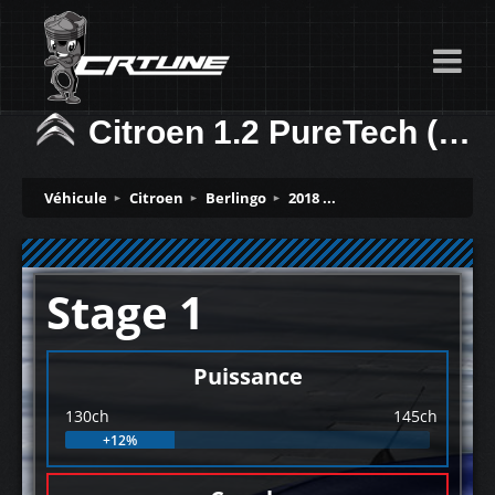
Citroen 1.2 PureTech (GPF) 130ch
Véhicule
Citroen
Berlingo
2018 ...
Stage 1
Puissance
130ch
145ch
+12%