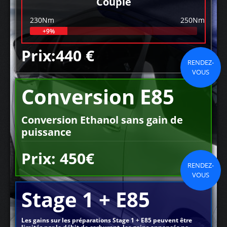
Couple
230Nm
250Nm
+9%
Prix:440 €
RENDEZ-
VOUS
Conversion E85
Conversion Ethanol sans gain de
puissance
Prix: 450€
RENDEZ-
VOUS
Stage 1 + E85
Les gains sur les préparations Stage 1 + E85 peuvent être