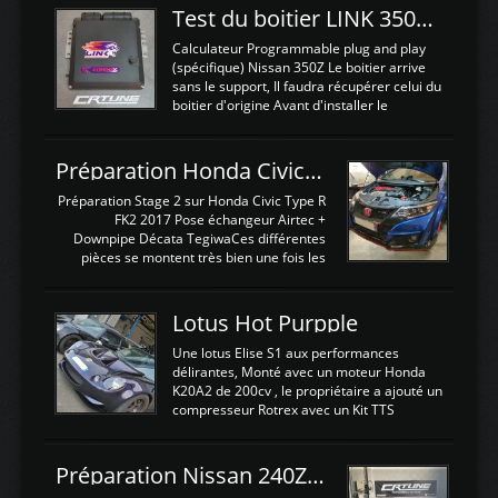
Test du boitier LINK 350Z Plugin ECU
Calculateur Programmable plug and play
(spécifique) Nissan 350Z Le boitier arrive
sans le support, Il faudra récupérer celui du
boitier d'origine Avant d'installer le
calculateur dans la voiture, nous allons
connecter le harness d'extension afin
d'envoyer l'information de la large bande
Préparation Honda Civic Type R FK2
dans le boitier. sydney sweeney deepfake
La sortie 0-5V de l'afr sera connectée sur
Préparation Stage 2 sur Honda Civic Type R
l'entrée AN Volt 8 et GndAN pour
FK2 2017 Pose échangeur Airtec +
Analogique, et Volt car l'information est une
Downpipe Décata TegiwaCes différentes
tension (Pas une résistance variable d'un
pièces se montent très bien une fois les
capteur de pression ou de température Il
passages de roues et l'imposant fond plat
est temps de brancher le ...
déposé. L'échangeur massif demande une
légere découpe du plastique inferieur,
Lotus Hot Purpple
negénant en rien la structure ou le
fonctionnement du fond plat. Une
Une lotus Elise S1 aux performances
reprogrammation Stage 2 est faite sur le
délirantes, Monté avec un moteur Honda
calculateur d'origine. Une alternative
K20A2 de 200cv , le propriétaire a ajouté un
économique au passage sur Hondata
compresseur Rotrex avec un Kit TTS
FlashproFK2 / Fk8. La Civic développe
performance . La puissance n'étant "que"
d'origine 310cv et 400Nn , Une fois
de 300cv, David a décidé de fiabiliser et
reprogrammé et les ...
d'augmenter la puissance de son moteur:
Préparation Nissan 240Z SR20DET
un watercooler a été ajouté. 300Cv sans