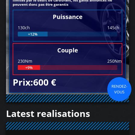
limités par le débit de carburant, les gains annoncés ne
peuvent donc pas être garantis
Puissance
130ch
145ch
+12%
Couple
230Nm
250Nm
+9%
Prix:600 €
RENDEZ-
VOUS
Latest realisations