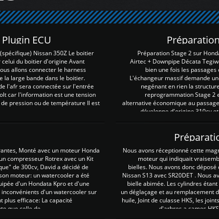
Z Plugin ECU
Préparation
spécifique) Nissan 350Z Le boitier
Préparation Stage 2 sur Hond
 celui du boitier d'origine Avant
Airtec + Downpipe Décata Tegiwa
 nous allons connecter le harness
bien une fois les passages 
e la large bande dans le boitier.
L'échangeur massif demande une 
e l'afr sera connectée sur l'entrée
negénant en rien la structur
lt car l'information est une tension
reprogrammation Stage 2 est
 de pression ou de température Il est
alternative économique au passage 
développe d'origine 310cv et
Préparati
irantes, Monté avec un moteur Honda
Nous avons réceptionné cette mag
 un compresseur Rotrex avec un Kit
moteur qui indiquait vraisem
que" de 300cv, David a décidé de
bielles. Nous avons donc déposé 
 son moteur: un watercooler a été
Nissan S13 avec SR20DET . Nous avo
uipée d'un Hondata Kpro et d'une
bielle abimée. Les cylindres étan
 inconvénients d'un watercooler sur
un déglaçage et au remplacement de
plus efficace: La capacité
huile, Joint de culasse HKS, les jo
te que celle de ...
d'arbres a cames HKS 