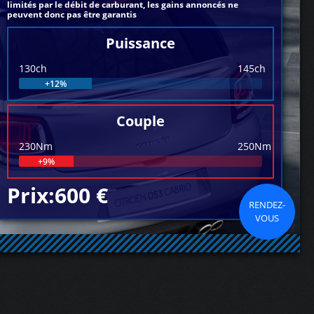
limités par le débit de carburant, les gains annoncés ne
peuvent donc pas être garantis
Puissance
130ch
145ch
+12%
Couple
230Nm
250Nm
+9%
Prix:600 €
RENDEZ-
VOUS