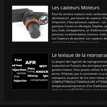
Les capteurs Moteurs
Pour les anciens moteurs avec carburate
distributeurs , pas besoin de capteurs. P
d'injection, il faut plusieurs capteurs . L
positions Cames et vilbrequin, Papillon, 
Eau, huile, échappement, air d'admission
pression; suralimentation, essence, huile,
Les Capteurs de position. Les capteurs de
gestion électronique. C'est avec ces ...
Le lexique de la reprog
La plupart des logiciels de reprogrammati
traduction en Français des principaux te
gestion moteur. Vous pouvez utiliser la fo
terme N'hésitez pas à commenter si un t
manquant, au plaisir de lire votre retou
COMPLETTRADUCTIONVALEURS ATTENDUE
temperaturetemperature d'air d'admissi
moteurs suralsECT/CTSengine coolant t
moteurtemp ex. a froid 80-100°C a ...