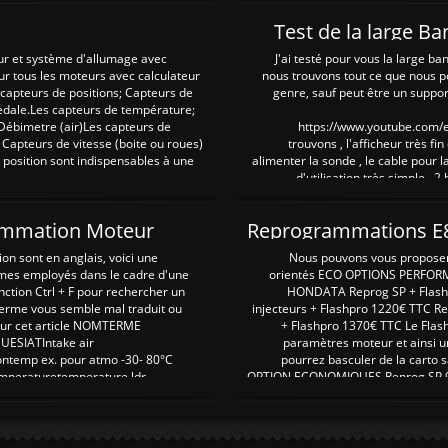
Test de la large B
ur et système d'allumage avec
J'ai testé pour vous la large ba
our tous les moteurs avec calculateur
nous trouvons tout ce que nous p
es capteurs de positions; Capteurs de
genre, sauf peut être un suppor
pedale.Les capteurs de température;
Débimetre (air)Les capteurs de
https://www.youtube.com
 Capteurs de vitesse (boite ou roues)
trouvons , l'afficheur très fin
 position sont indispensables à une
alimenter la sonde , le cable pour l
d'utilisation très simple , 2
rammation Moteur
on sont en anglais, voici une
Nous pouvons vous proposer d
rmes employés dans le cadre d'une
orientés ECO OPTIONS PERFOR
nction Ctrl + F pour rechercher un
HONDATA Reprog SP + Flash
erme vous semble mal traduit ou
injecteurs + Flashpro 1220€ TTC R
r sur cet article NOMTERME
+ Flashpro 1370€ TTC Le Flas
SIATIntake air
paramètres moteur et ainsi u
ontemp ex. pour atmo -30- 80°C
pourrez basculer de la carto s
emperaturetemperature ldr
OPTION ECONOMIQUES Reprog SP 98 