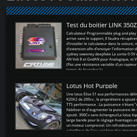
Test du boitier LINK 350
Calculateur Programmable plug and play (
arrive sans le support, Il faudra récupérer
d'installer le calculateur dans la voiture,
d'extension afin d'envoyer l'information d
sydney sweeney deepfake La sortie 0-5V d
AN Volt 8 et GndAN pour Analogique, et Vo
(Pas une résistance variable d'un capteur
temps de brancher le ...
Lotus Hot Purpple
Une lotus Elise S1 aux performances dél
K20A2 de 200cv , le propriétaire a ajouté
TTS performance . La puissance n'étant "
fiabiliser et d'augmenter la puissance de
ajouté. 300Cv sans échangeurLa lotus éq
large bande pour le réglage Avantages et
un moteur compressé: Un refroidissement 
calorifique de l'eau est bien plus importan