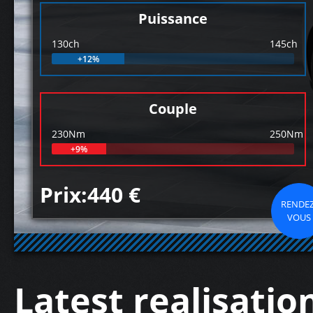
Puissance
130ch
145ch
+12%
Couple
230Nm
250Nm
+9%
Prix:440 €
RENDEZ
VOUS
Latest realisatio