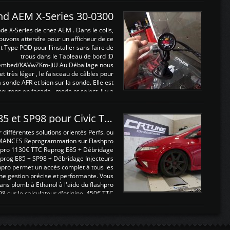
and AEM X-Series 30-0300
nde X-Series de chez AEM . Dans le colis,
ouvons attendre pour un afficheur de ce
t Type POD pour l'installer sans faire de
trous dans le Tableau de bord :D
/embed/KAVwZKm-JiU Au Déballage nous
 et très léger , le faisceau de câbles pour
a sonde AFR et bien sur la sonde. Elle est
 boutons en façade , mode et select. Il y a
différentes fonctions ...
Reprogrammations E85 et SP98 pour Civic Type R FN2
ifférentes solutions orientés Perfs. ou
MANCES Reprogrammation sur Flashpro
pro 1130€ TTC Reprog E85 + Débridage
eprog E85 + SP98 + Débridage Injecteurs
hpro permet un accès complet à tous les
ne gestion précise et performante. Vous
ans plomb à Ethanol à l'aide du flashpro
sur le calculateur d'origine 450€ TTC
Un gain d'environ 10cv et 15nm ...