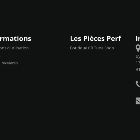
ormations
Les Pièces Perf
I
ons d’utilisation
Boutique CR Tune Shop
t
B
13
d byMarto
9