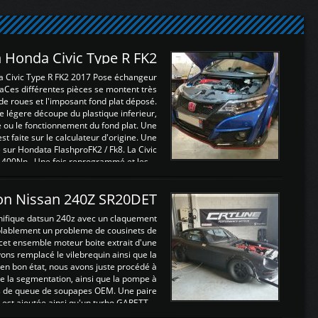
 Honda Civic Type R FK2
a Civic Type R FK2 2017 Pose échangeur
Ces différentes pièces se montent très
de roues et l'imposant fond plat déposé.
légere découpe du plastique inferieur,
e ou le fonctionnement du fond plat. Une
 faite sur le calculateur d'origine. Une
sur Hondata FlashproFK2 / Fk8. La Civic
 400Nn , Une fois reprogrammé et les ...
on Nissan 240Z SR20DET
nifique datsun 240z avec un claquement
blablement un probleme de cousinets de
cet ensemble moteur boite extrait d'une
ns remplacé le vilebrequin ainsi que la
t en bon état, nous avons juste procédé à
 la segmentation, ainsi que la pompe à
ints de queue de soupapes OEM. Une paire
est ajoutée ainsi qu'un turbo GARETT ...