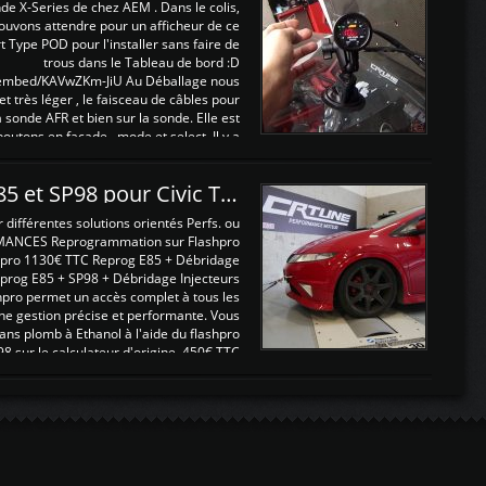
nde X-Series de chez AEM . Dans le colis,
ouvons attendre pour un afficheur de ce
t Type POD pour l'installer sans faire de
trous dans le Tableau de bord :D
/embed/KAVwZKm-JiU Au Déballage nous
 et très léger , le faisceau de câbles pour
a sonde AFR et bien sur la sonde. Elle est
 boutons en façade , mode et select. Il y a
différentes fonctions ...
Reprogrammations E85 et SP98 pour Civic Type R FN2
ifférentes solutions orientés Perfs. ou
MANCES Reprogrammation sur Flashpro
pro 1130€ TTC Reprog E85 + Débridage
eprog E85 + SP98 + Débridage Injecteurs
hpro permet un accès complet à tous les
ne gestion précise et performante. Vous
ans plomb à Ethanol à l'aide du flashpro
sur le calculateur d'origine 450€ TTC
Un gain d'environ 10cv et 15nm ...