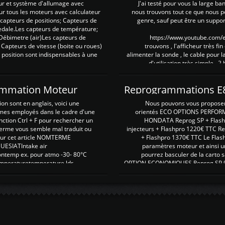
ur et système d'allumage avec
J'ai testé pour vous la large ba
our tous les moteurs avec calculateur
nous trouvons tout ce que nous p
es capteurs de positions; Capteurs de
genre, sauf peut être un suppor
pedale.Les capteurs de température;
Débimetre (air)Les capteurs de
https://www.youtube.com
 Capteurs de vitesse (boite ou roues)
trouvons , l'afficheur très fin
 position sont indispensables à une
alimenter la sonde , le cable pour l
d'utilisation très simple , 2
rammation Moteur
on sont en anglais, voici une
Nous pouvons vous proposer d
rmes employés dans le cadre d'une
orientés ECO OPTIONS PERFOR
nction Ctrl + F pour rechercher un
HONDATA Reprog SP + Flash
erme vous semble mal traduit ou
injecteurs + Flashpro 1220€ TTC R
r sur cet article NOMTERME
+ Flashpro 1370€ TTC Le Flas
SIATIntake air
paramètres moteur et ainsi u
ontemp ex. pour atmo -30- 80°C
pourrez basculer de la carto s
emperaturetemperature ldr
OPTION ECONOMIQUES Reprog SP 98 