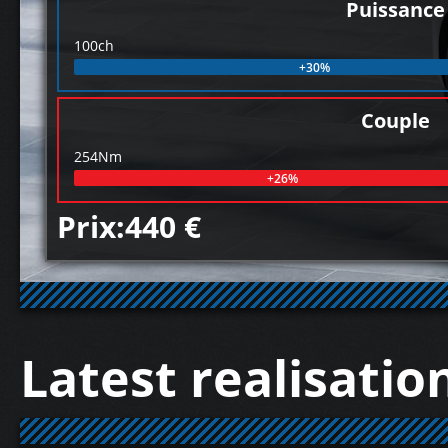
Puissance
100ch
+30%
Couple
254Nm
+26%
Prix:440 €
Latest realisatio