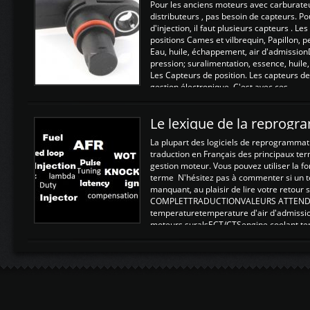
Pour les anciens moteurs avec carburate
distributeurs , pas besoin de capteurs. P
d'injection, il faut plusieurs capteurs . L
positions Cames et vilbrequin, Papillon, 
Eau, huile, échappement, air d'admission
pression; suralimentation, essence, huile,
Les Capteurs de position. Les capteurs de
gestion électronique. C'est avec ces ...
Le lexique de la reprog
La plupart des logiciels de reprogrammati
traduction en Français des principaux te
gestion moteur. Vous pouvez utiliser la fo
terme N'hésitez pas à commenter si un t
manquant, au plaisir de lire votre retou
COMPLETTRADUCTIONVALEURS ATTENDUE
temperaturetemperature d'air d'admissi
moteurs suralsECT/CTSengine coolant t
moteurtemp ex. a froid 80-100°C a ...