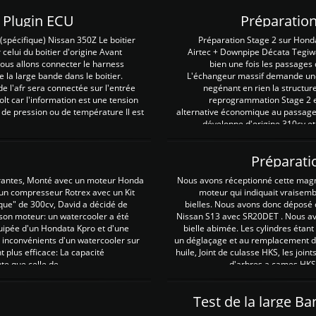
Z Plugin ECU
Préparation
spécifique) Nissan 350Z Le boitier
Préparation Stage 2 sur Hond
 celui du boitier d'origine Avant
Airtec + Downpipe Décata Tegiwa
 nous allons connecter le harness
bien une fois les passages 
e la large bande dans le boitier.
L'échangeur massif demande une 
e l'afr sera connectée sur l'entrée
negénant en rien la structur
lt car l'information est une tension
reprogrammation Stage 2 est
 de pression ou de température Il est
alternative économique au passage 
développe d'origine 310cv et
Préparati
irantes, Monté avec un moteur Honda
Nous avons réceptionné cette mag
 un compresseur Rotrex avec un Kit
moteur qui indiquait vraisem
que" de 300cv, David a décidé de
bielles. Nous avons donc déposé 
 son moteur: un watercooler a été
Nissan S13 avec SR20DET . Nous avo
uipée d'un Hondata Kpro et d'une
bielle abimée. Les cylindres étan
 inconvénients d'un watercooler sur
un déglaçage et au remplacement de
plus efficace: La capacité
huile, Joint de culasse HKS, les jo
te que celle de ...
d'arbres a cames HKS 
Test de la large B