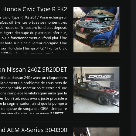
 Honda Civic Type R FK2
a Civic Type R FK2 2017 Pose échangeur
Ces différentes pièces se montent très
de roues et l'imposant fond plat déposé.
légere découpe du plastique inferieur,
e ou le fonctionnement du fond plat. Une
 faite sur le calculateur d'origine. Une
sur Hondata FlashproFK2 / Fk8. La Civic
 400Nn , Une fois reprogrammé et les ...
on Nissan 240Z SR20DET
nifique datsun 240z avec un claquement
blablement un probleme de cousinets de
cet ensemble moteur boite extrait d'une
ns remplacé le vilebrequin ainsi que la
t en bon état, nous avons juste procédé à
 la segmentation, ainsi que la pompe à
ints de queue de soupapes OEM. Une paire
est ajoutée ainsi qu'un turbo GARETT ...
and AEM X-Series 30-0300