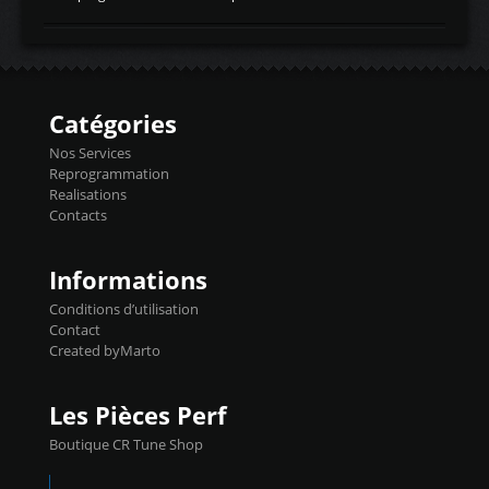
temperaturetemperature d'air
Reprog SP + Flashpro 1130€ TTC Reprog
d'admissiontemp ex. pour atmo -30- 80°C
E85 + Débridage injecteurs + Flashpro
moteurs suralsECT/CTSengine coolant
1220€ TTC Reprog E85 + SP98 + Débridage
temperaturetemperature ldr moteurtemp
Injecteurs + Flashpro 1370€ TTC Le
ex. a froid 80-100°C a ...
Flashpro permet un accès complet à tous
les paramètres moteur et ainsi une gestion
Catégories
précise et performante. Vous pourrez
basculer de la carto sans plomb à Ethanol à
Nos Services
l'aide du flashpro OPTION ECONOMIQUES
Reprogrammation
Reprog SP 98 sur le calculateur d'origine
Realisations
450€ TTC Un gain d'environ 10cv et 15nm
Contacts
...
Informations
Conditions d’utilisation
Contact
Created byMarto
Les Pièces Perf
Boutique CR Tune Shop