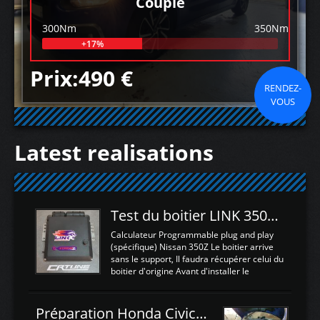
Couple
300Nm
350Nm
+17%
Prix:490 €
RENDEZ-
VOUS
Latest realisations
Test du boitier LINK 350Z Plugin ECU
Calculateur Programmable plug and play
(spécifique) Nissan 350Z Le boitier arrive
sans le support, Il faudra récupérer celui du
boitier d'origine Avant d'installer le
calculateur dans la voiture, nous allons
connecter le harness d'extension afin
d'envoyer l'information de la large bande
Préparation Honda Civic Type R FK2
dans le boitier. sydney sweeney deepfake