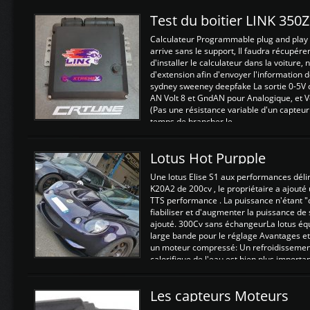
Test du boitier LINK 350
Calculateur Programmable plug and play (
arrive sans le support, Il faudra récupérer
d'installer le calculateur dans la voiture,
d'extension afin d'envoyer l'information d
sydney sweeney deepfake La sortie 0-5V d
AN Volt 8 et GndAN pour Analogique, et Vo
(Pas une résistance variable d'un capteur
temps de brancher le ...
Lotus Hot Purpple
Une lotus Elise S1 aux performances dél
K20A2 de 200cv , le propriétaire a ajouté
TTS performance . La puissance n'étant "
fiabiliser et d'augmenter la puissance de
ajouté. 300Cv sans échangeurLa lotus éq
large bande pour le réglage Avantages et
un moteur compressé: Un refroidissement 
calorifique de l'eau est bien plus importan
Les capteurs Moteurs