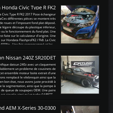
 Honda Civic Type R FK2
a Civic Type R FK2 2017 Pose échangeur
Ces différentes pièces se montent très
de roues et l'imposant fond plat déposé.
légere découpe du plastique inferieur,
e ou le fonctionnement du fond plat. Une
 faite sur le calculateur d'origine. Une
sur Hondata FlashproFK2 / Fk8. La Civic
 400Nn , Une fois reprogrammé et les ...
on Nissan 240Z SR20DET
nifique datsun 240z avec un claquement
blablement un probleme de cousinets de
cet ensemble moteur boite extrait d'une
ns remplacé le vilebrequin ainsi que la
t en bon état, nous avons juste procédé à
 la segmentation, ainsi que la pompe à
ints de queue de soupapes OEM. Une paire
est ajoutée ainsi qu'un turbo GARETT ...
and AEM X-Series 30-0300