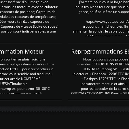
ur et système d'allumage avec
J'ai testé pour vous la large ba
our tous les moteurs avec calculateur
nous trouvons tout ce que nous p
es capteurs de positions; Capteurs de
genre, sauf peut être un suppor
pedale.Les capteurs de température;
Débimetre (air)Les capteurs de
https://www.youtube.com
 Capteurs de vitesse (boite ou roues)
trouvons , l'afficheur très fin
 position sont indispensables à une
alimenter la sonde , le cable pour l
d'utilisation très simple , 2
rammation Moteur
on sont en anglais, voici une
Nous pouvons vous proposer d
rmes employés dans le cadre d'une
orientés ECO OPTIONS PERFOR
nction Ctrl + F pour rechercher un
HONDATA Reprog SP + Flash
erme vous semble mal traduit ou
injecteurs + Flashpro 1220€ TTC R
r sur cet article NOMTERME
+ Flashpro 1370€ TTC Le Flas
SIATIntake air
paramètres moteur et ainsi u
ontemp ex. pour atmo -30- 80°C
pourrez basculer de la carto s
emperaturetemperature ldr
OPTION ECONOMIQUES Reprog SP 98 