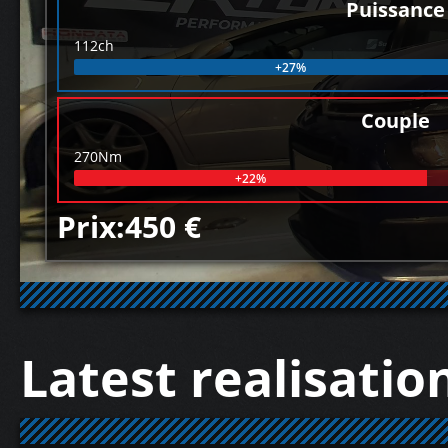
Puissance
112ch
+27%
Couple
270Nm
+22%
Prix:450 €
Latest realisatio