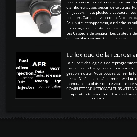
Pour les anciens moteurs avec carburate
distributeurs , pas besoin de capteurs. P
d'injection, il faut plusieurs capteurs . L
positions Cames et vilbrequin, Papillon, 
Eau, huile, échappement, air d'admission
pression; suralimentation, essence, huile,
Les Capteurs de position. Les capteurs de
gestion électronique. C'est avec ces ...
Le lexique de la reprog
La plupart des logiciels de reprogrammati
traduction en Français des principaux te
gestion moteur. Vous pouvez utiliser la fo
terme N'hésitez pas à commenter si un t
manquant, au plaisir de lire votre retou
COMPLETTRADUCTIONVALEURS ATTENDUE
temperaturetemperature d'air d'admissi
moteurs suralsECT/CTSengine coolant t
moteurtemp ex. a froid 80-100°C a ...