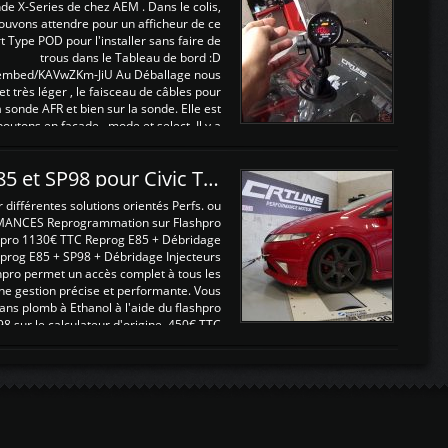
nde X-Series de chez AEM . Dans le colis,
ouvons attendre pour un afficheur de ce
t Type POD pour l'installer sans faire de
trous dans le Tableau de bord :D
/embed/KAVwZKm-JiU Au Déballage nous
 et très léger , le faisceau de câbles pour
a sonde AFR et bien sur la sonde. Elle est
 boutons en façade , mode et select. Il y a
différentes fonctions ...
Reprogrammations E85 et SP98 pour Civic Type R FN2
ifférentes solutions orientés Perfs. ou
MANCES Reprogrammation sur Flashpro
pro 1130€ TTC Reprog E85 + Débridage
eprog E85 + SP98 + Débridage Injecteurs
hpro permet un accès complet à tous les
ne gestion précise et performante. Vous
ans plomb à Ethanol à l'aide du flashpro
sur le calculateur d'origine 450€ TTC
Un gain d'environ 10cv et 15nm ...