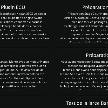
Z Plugin ECU
Préparation
spécifique) Nissan 350Z Le boitier
Préparation Stage 2 sur Hond
 celui du boitier d'origine Avant
Airtec + Downpipe Décata Tegiwa
 nous allons connecter le harness
bien une fois les passages 
e la large bande dans le boitier.
L'échangeur massif demande une 
e l'afr sera connectée sur l'entrée
negénant en rien la structur
lt car l'information est une tension
reprogrammation Stage 2 est
 de pression ou de température Il est
alternative économique au passage 
développe d'origine 310cv et
Préparati
irantes, Monté avec un moteur Honda
Nous avons réceptionné cette mag
 un compresseur Rotrex avec un Kit
moteur qui indiquait vraisem
que" de 300cv, David a décidé de
bielles. Nous avons donc déposé 
 son moteur: un watercooler a été
Nissan S13 avec SR20DET . Nous avo
uipée d'un Hondata Kpro et d'une
bielle abimée. Les cylindres étan
 inconvénients d'un watercooler sur
un déglaçage et au remplacement de
plus efficace: La capacité
huile, Joint de culasse HKS, les jo
te que celle de ...
d'arbres a cames HKS 
Test de la large B