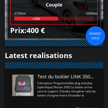
Couple
270Nm
330Nm
+22%
Prix:400 €
RENDEZ-
VOUS
Latest realisations
Test du boitier LINK 350Z Plugin ECU
Calculateur Programmable plug and play
(spécifique) Nissan 350Z Le boitier arrive
sans le support, Il faudra récupérer celui du
boitier d'origine Avant d'installer le
calculateur dans la voiture, nous allons
connecter le harness d'extension afin
d'envoyer l'information de la large bande