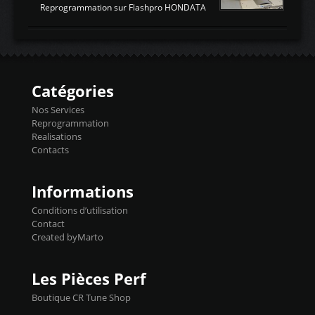
ATTENDUESIATIntake air
Reprogrammation sur Flashpro HONDATA
temperaturetemperature d'air
Reprog SP + Flashpro 1130€ TTC Reprog
d'admissiontemp ex. pour atmo -30- 80°C
E85 + Débridage injecteurs + Flashpro
moteurs suralsECT/CTSengine coolant
1220€ TTC Reprog E85 + SP98 + Débridage
temperaturetemperature ldr moteurtemp
Injecteurs + Flashpro 1370€ TTC Le
ex. a froid 80-100°C a ...
Flashpro permet un accès complet à tous
les paramètres moteur et ainsi une gestion
Catégories
précise et performante. Vous pourrez
basculer de la carto sans plomb à Ethanol à
Nos Services
l'aide du flashpro OPTION ECONOMIQUES
Reprogrammation
Reprog SP 98 sur le calculateur d'origine
Realisations
450€ TTC Un gain d'environ 10cv et 15nm
Contacts
...
Informations
Conditions d’utilisation
Contact
Created byMarto
Les Pièces Perf
Boutique CR Tune Shop