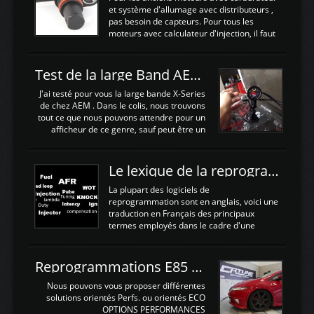
juste procédé à un déglaçage et au
et système d'allumage avec distributeurs ,
remplacement de la segmentation, ainsi
pas besoin de capteurs. Pour tous les
que la pompe à huile, Joint de culasse HKS,
moteurs avec calculateur d'injection, il faut
les joints de queue de soupapes OEM. Une
plusieurs capteurs . Les capteurs de
paire d'arbres a cames HKS est ajoutée
positions; Capteurs de positions Cames et
ainsi qu'un turbo GARETT ...
vilbrequin, Papillon, pedale.Les capteurs de
Test de la large Band AEM X-Series 30-0300
température; Eau, huile, échappement, air
d'admissionDébimetre (air)Les capteurs de
J'ai testé pour vous la large bande X-Series
pression; suralimentation, essence, huile,
de chez AEM . Dans le colis, nous trouvons
Capteurs de vitesse (boite ou roues) Les
tout ce que nous pouvons attendre pour un
Capteurs de position. Les capteurs de
afficheur de ce genre, sauf peut être un
position sont indispensables à une gestion
support Type POD pour l'installer sans faire
électronique. C'est avec ces ...
de trous dans le Tableau de bord :D
https://www.youtube.com/embed/KAVwZKm-
Le lexique de la reprogrammation Moteur
JiU Au Déballage nous trouvons , l'afficheur
très fin et très léger , le faisceau de câbles
La plupart des logiciels de
pour alimenter la sonde , le cable pour la
reprogrammation sont en anglais, voici une
sonde AFR et bien sur la sonde. Elle est
traduction en Français des principaux
d'utilisation très simple , 2 boutons en
termes employés dans le cadre d'une
façade , mode et select. Il y a différentes
gestion moteur. Vous pouvez utiliser la
fonctions ...
fonction Ctrl + F pour rechercher un terme
N'hésitez pas à commenter si un terme
Reprogrammations E85 et SP98 pour Civic Type R FN2
vous semble mal traduit ou manquant, au
plaisir de lire votre retour sur cet article
Nous pouvons vous proposer différentes
NOMTERME
solutions orientés Perfs. ou orientés ECO
COMPLETTRADUCTIONVALEURS
OPTIONS PERFORMANCES