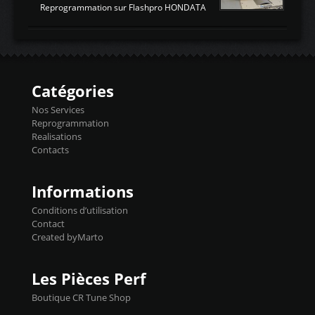
ATTENDUESIATIntake air
Reprogrammation sur Flashpro HONDATA
temperaturetemperature d'air
Reprog SP + Flashpro 1130€ TTC Reprog
d'admissiontemp ex. pour atmo -30- 80°C
E85 + Débridage injecteurs + Flashpro
moteurs suralsECT/CTSengine coolant
1220€ TTC Reprog E85 + SP98 + Débridage
temperaturetemperature ldr moteurtemp
Injecteurs + Flashpro 1370€ TTC Le
ex. a froid 80-100°C a ...
Flashpro permet un accès complet à tous
les paramètres moteur et ainsi une gestion
Catégories
précise et performante. Vous pourrez
basculer de la carto sans plomb à Ethanol à
Nos Services
l'aide du flashpro OPTION ECONOMIQUES
Reprogrammation
Reprog SP 98 sur le calculateur d'origine
Realisations
450€ TTC Un gain d'environ 10cv et 15nm
Contacts
...
Informations
Conditions d’utilisation
Contact
Created byMarto
Les Pièces Perf
Boutique CR Tune Shop