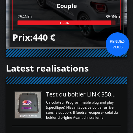
Couple
254Nm
350Nm
+38%
Prix:440 €
RENDEZ-
VOUS
Latest realisations
Test du boitier LINK 350Z Plugin ECU
Calculateur Programmable plug and play
(spécifique) Nissan 350Z Le boitier arrive
sans le support, Il faudra récupérer celui du
boitier d'origine Avant d'installer le
calculateur dans la voiture, nous allons
connecter le harness d'extension afin
d'envoyer l'information de la large bande