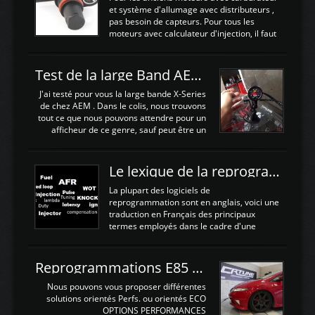
juste procédé à un déglaçage et au
et système d'allumage avec distributeurs ,
remplacement de la segmentation, ainsi
pas besoin de capteurs. Pour tous les
que la pompe à huile, Joint de culasse HKS,
moteurs avec calculateur d'injection, il faut
les joints de queue de soupapes OEM. Une
plusieurs capteurs . Les capteurs de
paire d'arbres a cames HKS est ajoutée
positions; Capteurs de positions Cames et
ainsi qu'un turbo GARETT ...
vilbrequin, Papillon, pedale.Les capteurs de
Test de la large Band AEM X-Series 30-0300
température; Eau, huile, échappement, air
d'admissionDébimetre (air)Les capteurs de
J'ai testé pour vous la large bande X-Series
pression; suralimentation, essence, huile,
de chez AEM . Dans le colis, nous trouvons
Capteurs de vitesse (boite ou roues) Les
tout ce que nous pouvons attendre pour un
Capteurs de position. Les capteurs de
afficheur de ce genre, sauf peut être un
position sont indispensables à une gestion
support Type POD pour l'installer sans faire
électronique. C'est avec ces ...
de trous dans le Tableau de bord :D
https://www.youtube.com/embed/KAVwZKm-
Le lexique de la reprogrammation Moteur
JiU Au Déballage nous trouvons , l'afficheur
très fin et très léger , le faisceau de câbles
La plupart des logiciels de
pour alimenter la sonde , le cable pour la
reprogrammation sont en anglais, voici une
sonde AFR et bien sur la sonde. Elle est
traduction en Français des principaux
d'utilisation très simple , 2 boutons en
termes employés dans le cadre d'une
façade , mode et select. Il y a différentes
gestion moteur. Vous pouvez utiliser la
fonctions ...
fonction Ctrl + F pour rechercher un terme
N'hésitez pas à commenter si un terme
Reprogrammations E85 et SP98 pour Civic Type R FN2
vous semble mal traduit ou manquant, au
plaisir de lire votre retour sur cet article
Nous pouvons vous proposer différentes
NOMTERME
solutions orientés Perfs. ou orientés ECO
COMPLETTRADUCTIONVALEURS
OPTIONS PERFORMANCES