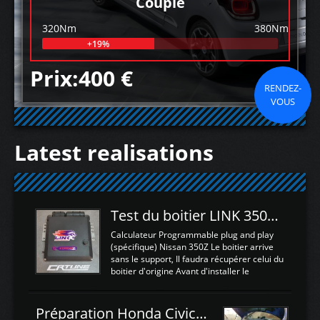
Couple
320Nm
380Nm
+19%
Prix:400 €
RENDEZ-
VOUS
Latest realisations
Test du boitier LINK 350Z Plugin ECU
Calculateur Programmable plug and play
(spécifique) Nissan 350Z Le boitier arrive
sans le support, Il faudra récupérer celui du
boitier d'origine Avant d'installer le
calculateur dans la voiture, nous allons
connecter le harness d'extension afin
d'envoyer l'information de la large bande
Préparation Honda Civic Type R FK2
dans le boitier. sydney sweeney deepfake