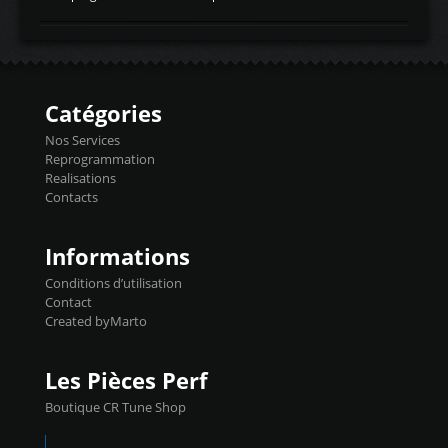
temperaturetemperature d'air
Reprog SP + Flashpro 1130€ TTC Reprog
d'admissiontemp ex. pour atmo -30- 80°C
E85 + Débridage injecteurs + Flashpro
moteurs suralsECT/CTSengine coolant
1220€ TTC Reprog E85 + SP98 + Débridage
temperaturetemperature ldr moteurtemp
Injecteurs + Flashpro 1370€ TTC Le
ex. a froid 80-100°C a ...
Flashpro permet un accès complet à tous
les paramètres moteur et ainsi une gestion
Catégories
précise et performante. Vous pourrez
basculer de la carto sans plomb à Ethanol à
Nos Services
l'aide du flashpro OPTION ECONOMIQUES
Reprogrammation
Reprog SP 98 sur le calculateur d'origine
Realisations
450€ TTC Un gain d'environ 10cv et 15nm
Contacts
...
Informations
Conditions d’utilisation
Contact
Created byMarto
Les Pièces Perf
Boutique CR Tune Shop