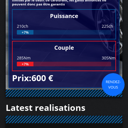
limités par le débit de carburant, les gains annoncés ne
peuvent donc pas être garantis
Puissance
210ch
225ch
+7%
Couple
285Nm
305Nm
+7%
Prix:600 €
RENDEZ-
VOUS
Latest realisations