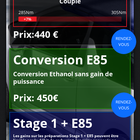
Couple
285Nm
305Nm
+7%
Prix:440 €
RENDEZ-
VOUS
Conversion E85
Conversion Ethanol sans gain de
puissance
Prix: 450€
RENDEZ-
VOUS
Stage 1 + E85
Les gains sur les préparations Stage 1 + E85 peuvent être