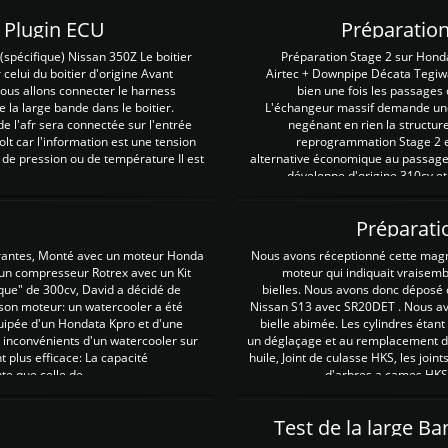
Z Plugin ECU
Préparation
spécifique) Nissan 350Z Le boitier
Préparation Stage 2 sur Hond
 celui du boitier d'origine Avant
Airtec + Downpipe Décata Tegiwa
 nous allons connecter le harness
bien une fois les passages 
e la large bande dans le boitier.
L'échangeur massif demande une 
e l'afr sera connectée sur l'entrée
negénant en rien la structur
lt car l'information est une tension
reprogrammation Stage 2 est
 de pression ou de température Il est
alternative économique au passage 
développe d'origine 310cv et
Préparati
irantes, Monté avec un moteur Honda
Nous avons réceptionné cette mag
 un compresseur Rotrex avec un Kit
moteur qui indiquait vraisem
que" de 300cv, David a décidé de
bielles. Nous avons donc déposé 
 son moteur: un watercooler a été
Nissan S13 avec SR20DET . Nous avo
uipée d'un Hondata Kpro et d'une
bielle abimée. Les cylindres étan
 inconvénients d'un watercooler sur
un déglaçage et au remplacement de
plus efficace: La capacité
huile, Joint de culasse HKS, les jo
te que celle de ...
d'arbres a cames HKS 
Test de la large B