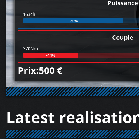
Puissance
163ch
+20%
Couple
370Nm
+11%
Prix:500 €
Latest realisatio