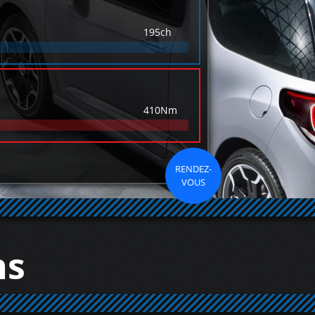
195ch
410Nm
RENDEZ-
VOUS
ns