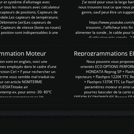
ur et système d'allumage avec
J'ai testé pour vous la large ba
our tous les moteurs avec calculateur
nous trouvons tout ce que nous p
es capteurs de positions; Capteurs de
genre, sauf peut être un suppor
pedale.Les capteurs de température;
Débimetre (air)Les capteurs de
https://www.youtube.com
 Capteurs de vitesse (boite ou roues)
trouvons , l'afficheur très fin
 position sont indispensables à une
alimenter la sonde , le cable pour l
d'utilisation très simple , 2
rammation Moteur
on sont en anglais, voici une
Nous pouvons vous proposer d
rmes employés dans le cadre d'une
orientés ECO OPTIONS PERFOR
nction Ctrl + F pour rechercher un
HONDATA Reprog SP + Flash
erme vous semble mal traduit ou
injecteurs + Flashpro 1220€ TTC R
r sur cet article NOMTERME
+ Flashpro 1370€ TTC Le Flas
SIATIntake air
paramètres moteur et ainsi u
ontemp ex. pour atmo -30- 80°C
pourrez basculer de la carto s
emperaturetemperature ldr
OPTION ECONOMIQUES Reprog SP 98 