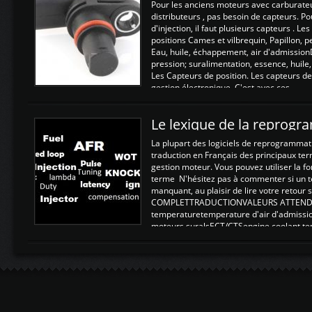
Pour les anciens moteurs avec carburate
distributeurs , pas besoin de capteurs. P
d'injection, il faut plusieurs capteurs . L
positions Cames et vilbrequin, Papillon, 
Eau, huile, échappement, air d'admission
pression; suralimentation, essence, huile,
Les Capteurs de position. Les capteurs de
gestion électronique. C'est avec ces ...
Le lexique de la reprog
La plupart des logiciels de reprogrammati
traduction en Français des principaux te
gestion moteur. Vous pouvez utiliser la fo
terme N'hésitez pas à commenter si un t
manquant, au plaisir de lire votre retou
COMPLETTRADUCTIONVALEURS ATTENDUE
temperaturetemperature d'air d'admissi
moteurs suralsECT/CTSengine coolant t
moteurtemp ex. a froid 80-100°C a ...