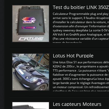
Test du boitier LINK 350
Calculateur Programmable plug and play (
arrive sans le support, Il faudra récupérer
d'installer le calculateur dans la voiture,
d'extension afin d'envoyer l'information d
sydney sweeney deepfake La sortie 0-5V d
AN Volt 8 et GndAN pour Analogique, et Vo
(Pas une résistance variable d'un capteur
temps de brancher le ...
Lotus Hot Purpple
Une lotus Elise S1 aux performances dél
K20A2 de 200cv , le propriétaire a ajouté
TTS performance . La puissance n'étant "
fiabiliser et d'augmenter la puissance de
ajouté. 300Cv sans échangeurLa lotus éq
large bande pour le réglage Avantages et
un moteur compressé: Un refroidissement 
calorifique de l'eau est bien plus importan
Les capteurs Moteurs