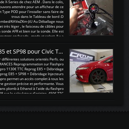
nde X-Series de chez AEM . Dans le colis,
ouvons attendre pour un afficheur de ce
t Type POD pour l'installer sans faire de
trous dans le Tableau de bord :D
/embed/KAVwZKm-JiU Au Déballage nous
 et très léger , le faisceau de câbles pour
a sonde AFR et bien sur la sonde. Elle est
 boutons en façade , mode et select. Il y a
différentes fonctions ...
Reprogrammations E85 et SP98 pour Civic Type R FN2
ifférentes solutions orientés Perfs. ou
MANCES Reprogrammation sur Flashpro
pro 1130€ TTC Reprog E85 + Débridage
eprog E85 + SP98 + Débridage Injecteurs
hpro permet un accès complet à tous les
ne gestion précise et performante. Vous
ans plomb à Ethanol à l'aide du flashpro
sur le calculateur d'origine 450€ TTC
Un gain d'environ 10cv et 15nm ...