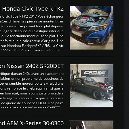
 Honda Civic Type R FK2
a Civic Type R FK2 2017 Pose échangeur
Ces différentes pièces se montent très
de roues et l'imposant fond plat déposé.
légere découpe du plastique inferieur,
e ou le fonctionnement du fond plat. Une
 faite sur le calculateur d'origine. Une
sur Hondata FlashproFK2 / Fk8. La Civic
 400Nn , Une fois reprogrammé et les ...
on Nissan 240Z SR20DET
nifique datsun 240z avec un claquement
blablement un probleme de cousinets de
cet ensemble moteur boite extrait d'une
ns remplacé le vilebrequin ainsi que la
t en bon état, nous avons juste procédé à
 la segmentation, ainsi que la pompe à
ints de queue de soupapes OEM. Une paire
est ajoutée ainsi qu'un turbo GARETT ...
and AEM X-Series 30-0300