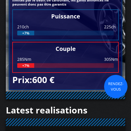
limités par le débit de carburant, les gains annoncés ne
peuvent donc pas être garantis
Puissance
210ch
225ch
+7%
Couple
285Nm
305Nm
+7%
Prix:600 €
RENDEZ-
VOUS
Latest realisations