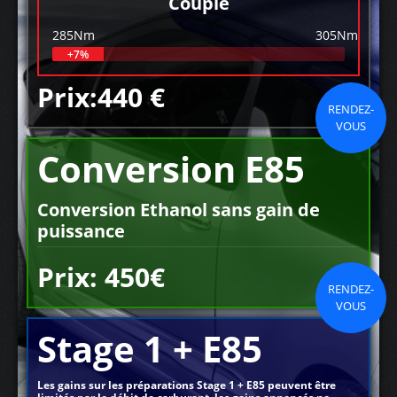
Couple
285Nm
305Nm
+7%
Prix:440 €
RENDEZ-
VOUS
Conversion E85
Conversion Ethanol sans gain de
puissance
Prix: 450€
RENDEZ-
VOUS
Stage 1 + E85
Les gains sur les préparations Stage 1 + E85 peuvent être