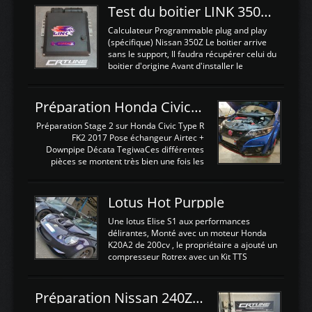
Test du boitier LINK 350Z Plugin ECU
Calculateur Programmable plug and play
(spécifique) Nissan 350Z Le boitier arrive
sans le support, Il faudra récupérer celui du
boitier d'origine Avant d'installer le
calculateur dans la voiture, nous allons
connecter le harness d'extension afin
d'envoyer l'information de la large bande
Préparation Honda Civic Type R FK2
dans le boitier. sydney sweeney deepfake
La sortie 0-5V de l'afr sera connectée sur
Préparation Stage 2 sur Honda Civic Type R
l'entrée AN Volt 8 et GndAN pour
FK2 2017 Pose échangeur Airtec +
Analogique, et Volt car l'information est une
Downpipe Décata TegiwaCes différentes
tension (Pas une résistance variable d'un
pièces se montent très bien une fois les
capteur de pression ou de température Il
passages de roues et l'imposant fond plat
est temps de brancher le ...
déposé. L'échangeur massif demande une
légere découpe du plastique inferieur,
Lotus Hot Purpple
negénant en rien la structure ou le
fonctionnement du fond plat. Une
Une lotus Elise S1 aux performances
reprogrammation Stage 2 est faite sur le
délirantes, Monté avec un moteur Honda
calculateur d'origine. Une alternative
K20A2 de 200cv , le propriétaire a ajouté un
économique au passage sur Hondata
compresseur Rotrex avec un Kit TTS
FlashproFK2 / Fk8. La Civic développe
performance . La puissance n'étant "que"
d'origine 310cv et 400Nn , Une fois
de 300cv, David a décidé de fiabiliser et
reprogrammé et les ...
d'augmenter la puissance de son moteur:
Préparation Nissan 240Z SR20DET
un watercooler a été ajouté. 300Cv sans