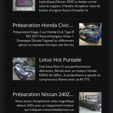
(spécifique) Nissan 350Z Le boitier arrive
sans le support, Il faudra récupérer celui du
boitier d'origine Avant d'installer le
calculateur dans la voiture, nous allons
connecter le harness d'extension afin
d'envoyer l'information de la large bande
Préparation Honda Civic Type R FK2
dans le boitier. sydney sweeney deepfake
La sortie 0-5V de l'afr sera connectée sur
Préparation Stage 2 sur Honda Civic Type R
l'entrée AN Volt 8 et GndAN pour
FK2 2017 Pose échangeur Airtec +
Analogique, et Volt car l'information est une
Downpipe Décata TegiwaCes différentes
tension (Pas une résistance variable d'un
pièces se montent très bien une fois les
capteur de pression ou de température Il
passages de roues et l'imposant fond plat
est temps de brancher le ...
déposé. L'échangeur massif demande une
légere découpe du plastique inferieur,
Lotus Hot Purpple
negénant en rien la structure ou le
fonctionnement du fond plat. Une
Une lotus Elise S1 aux performances
reprogrammation Stage 2 est faite sur le
délirantes, Monté avec un moteur Honda
calculateur d'origine. Une alternative
K20A2 de 200cv , le propriétaire a ajouté un
économique au passage sur Hondata
compresseur Rotrex avec un Kit TTS
FlashproFK2 / Fk8. La Civic développe
performance . La puissance n'étant "que"
d'origine 310cv et 400Nn , Une fois
de 300cv, David a décidé de fiabiliser et
reprogrammé et les ...
d'augmenter la puissance de son moteur:
Préparation Nissan 240Z SR20DET
un watercooler a été ajouté. 300Cv sans
échangeurLa lotus équipée d'un Hondata
Nous avons réceptionné cette magnifique
Kpro et d'une large bande pour le réglage
datsun 240z avec un claquement moteur
Avantages et inconvénients d'un
qui indiquait vraisemblablement un