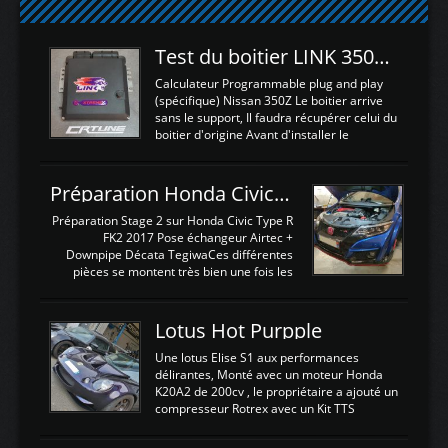
Test du boitier LINK 350Z Plugin ECU
Calculateur Programmable plug and play
(spécifique) Nissan 350Z Le boitier arrive
sans le support, Il faudra récupérer celui du
boitier d'origine Avant d'installer le
calculateur dans la voiture, nous allons
connecter le harness d'extension afin
d'envoyer l'information de la large bande
Préparation Honda Civic Type R FK2
dans le boitier. sydney sweeney deepfake
La sortie 0-5V de l'afr sera connectée sur
Préparation Stage 2 sur Honda Civic Type R
l'entrée AN Volt 8 et GndAN pour
FK2 2017 Pose échangeur Airtec +
Analogique, et Volt car l'information est une
Downpipe Décata TegiwaCes différentes
tension (Pas une résistance variable d'un
pièces se montent très bien une fois les
capteur de pression ou de température Il
passages de roues et l'imposant fond plat
est temps de brancher le ...
déposé. L'échangeur massif demande une
légere découpe du plastique inferieur,
Lotus Hot Purpple
negénant en rien la structure ou le
fonctionnement du fond plat. Une
Une lotus Elise S1 aux performances
reprogrammation Stage 2 est faite sur le
délirantes, Monté avec un moteur Honda
calculateur d'origine. Une alternative
K20A2 de 200cv , le propriétaire a ajouté un
économique au passage sur Hondata
compresseur Rotrex avec un Kit TTS
FlashproFK2 / Fk8. La Civic développe
performance . La puissance n'étant "que"
d'origine 310cv et 400Nn , Une fois
de 300cv, David a décidé de fiabiliser et