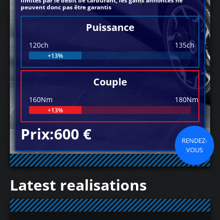
limités par le débit de carburant, les gains annoncés ne
peuvent donc pas être garantis
Puissance
120ch
135ch
+13%
Couple
160Nm
180Nm
+13%
Prix:600 €
RENDEZ-
VOUS
Latest realisations