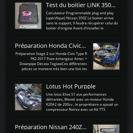
Test du boitier LINK 350Z Plugin ECU
Calculateur Programmable plug and play
(spécifique) Nissan 350Z Le boitier arrive
sans le support, Il faudra récupérer celui du
boitier d'origine Avant d'installer le
calculateur dans la voiture, nous allons
connecter le harness d'extension afin
d'envoyer l'information de la large bande
Préparation Honda Civic Type R FK2
dans le boitier. sydney sweeney deepfake
La sortie 0-5V de l'afr sera connectée sur
Préparation Stage 2 sur Honda Civic Type R
l'entrée AN Volt 8 et GndAN pour
FK2 2017 Pose échangeur Airtec +
Analogique, et Volt car l'information est une
Downpipe Décata TegiwaCes différentes
tension (Pas une résistance variable d'un
pièces se montent très bien une fois les
capteur de pression ou de température Il
passages de roues et l'imposant fond plat
est temps de brancher le ...
déposé. L'échangeur massif demande une
légere découpe du plastique inferieur,
Lotus Hot Purpple
negénant en rien la structure ou le
fonctionnement du fond plat. Une
Une lotus Elise S1 aux performances
reprogrammation Stage 2 est faite sur le
délirantes, Monté avec un moteur Honda
calculateur d'origine. Une alternative
K20A2 de 200cv , le propriétaire a ajouté un
économique au passage sur Hondata
compresseur Rotrex avec un Kit TTS
FlashproFK2 / Fk8. La Civic développe
performance . La puissance n'étant "que"
d'origine 310cv et 400Nn , Une fois
de 300cv, David a décidé de fiabiliser et
reprogrammé et les ...
d'augmenter la puissance de son moteur:
Préparation Nissan 240Z SR20DET
un watercooler a été ajouté. 300Cv sans