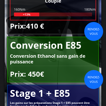
Couple
160Nm
180Nm
+13%
Prix:410 €
RENDEZ-
VOUS
Conversion E85
Conversion Ethanol sans gain de
puissance
Prix: 450€
RENDEZ-
VOUS
Stage 1 + E85
Les gains sur les préparations Stage 1 + E85 peuvent être