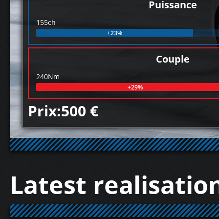
Puissance
155ch
+23%
Couple
240Nm
+29%
Prix:500 €
Latest realisatio