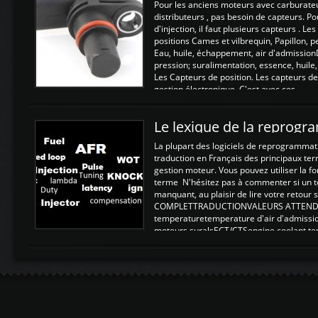
Pour les anciens moteurs avec carburate
distributeurs , pas besoin de capteurs. P
d'injection, il faut plusieurs capteurs . L
positions Cames et vilbrequin, Papillon, 
Eau, huile, échappement, air d'admission
pression; suralimentation, essence, huile,
Les Capteurs de position. Les capteurs de
gestion électronique. C'est avec ces ...
Le lexique de la reprog
La plupart des logiciels de reprogrammati
traduction en Français des principaux te
gestion moteur. Vous pouvez utiliser la fo
terme N'hésitez pas à commenter si un t
manquant, au plaisir de lire votre retou
COMPLETTRADUCTIONVALEURS ATTENDUE
temperaturetemperature d'air d'admissi
moteurs suralsECT/CTSengine coolant t
moteurtemp ex. a froid 80-100°C a ...