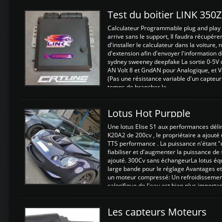
Test du boitier LINK 350
Calculateur Programmable plug and play (
arrive sans le support, Il faudra récupérer
d'installer le calculateur dans la voiture,
d'extension afin d'envoyer l'information d
sydney sweeney deepfake La sortie 0-5V d
AN Volt 8 et GndAN pour Analogique, et Vo
(Pas une résistance variable d'un capteur
temps de brancher le ...
Lotus Hot Purpple
Une lotus Elise S1 aux performances dél
K20A2 de 200cv , le propriétaire a ajouté
TTS performance . La puissance n'étant "
fiabiliser et d'augmenter la puissance de
ajouté. 300Cv sans échangeurLa lotus éq
large bande pour le réglage Avantages et
un moteur compressé: Un refroidissement 
calorifique de l'eau est bien plus importan
Les capteurs Moteurs