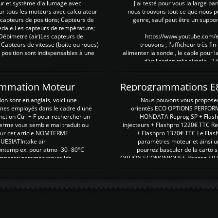
ur et système d'allumage avec
J'ai testé pour vous la large ba
our tous les moteurs avec calculateur
nous trouvons tout ce que nous p
es capteurs de positions; Capteurs de
genre, sauf peut être un suppor
pedale.Les capteurs de température;
Débimetre (air)Les capteurs de
https://www.youtube.com
 Capteurs de vitesse (boite ou roues)
trouvons , l'afficheur très fin
 position sont indispensables à une
alimenter la sonde , le cable pour l
d'utilisation très simple , 2
rammation Moteur
on sont en anglais, voici une
Nous pouvons vous proposer d
rmes employés dans le cadre d'une
orientés ECO OPTIONS PERFOR
nction Ctrl + F pour rechercher un
HONDATA Reprog SP + Flash
erme vous semble mal traduit ou
injecteurs + Flashpro 1220€ TTC R
r sur cet article NOMTERME
+ Flashpro 1370€ TTC Le Flas
SIATIntake air
paramètres moteur et ainsi u
ontemp ex. pour atmo -30- 80°C
pourrez basculer de la carto s
emperaturetemperature ldr
OPTION ECONOMIQUES Reprog SP 98 