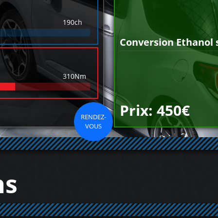
190ch
Conversion Ethanol 
310Nm
Prix: 450€
RENDEZ-
VOUS
ns