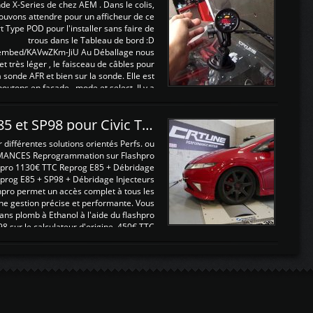
nde X-Series de chez AEM . Dans le colis,
ouvons attendre pour un afficheur de ce
t Type POD pour l'installer sans faire de
trous dans le Tableau de bord :D
/embed/KAVwZKm-JiU Au Déballage nous
 et très léger , le faisceau de câbles pour
a sonde AFR et bien sur la sonde. Elle est
 boutons en façade , mode et select. Il y a
différentes fonctions ...
Reprogrammations E85 et SP98 pour Civic Type R FN2
ifférentes solutions orientés Perfs. ou
MANCES Reprogrammation sur Flashpro
pro 1130€ TTC Reprog E85 + Débridage
eprog E85 + SP98 + Débridage Injecteurs
hpro permet un accès complet à tous les
ne gestion précise et performante. Vous
ans plomb à Ethanol à l'aide du flashpro
sur le calculateur d'origine 450€ TTC
Un gain d'environ 10cv et 15nm ...