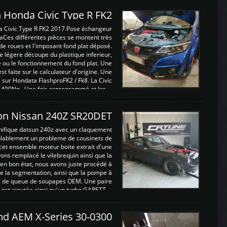
 Honda Civic Type R FK2
a Civic Type R FK2 2017 Pose échangeur
Ces différentes pièces se montent très
de roues et l'imposant fond plat déposé.
légere découpe du plastique inferieur,
e ou le fonctionnement du fond plat. Une
 faite sur le calculateur d'origine. Une
sur Hondata FlashproFK2 / Fk8. La Civic
 400Nn , Une fois reprogrammé et les ...
on Nissan 240Z SR20DET
nifique datsun 240z avec un claquement
blablement un probleme de cousinets de
cet ensemble moteur boite extrait d'une
ns remplacé le vilebrequin ainsi que la
t en bon état, nous avons juste procédé à
 la segmentation, ainsi que la pompe à
ints de queue de soupapes OEM. Une paire
est ajoutée ainsi qu'un turbo GARETT ...
and AEM X-Series 30-0300