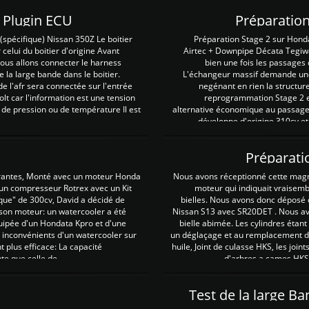
Z Plugin ECU
Préparation
spécifique) Nissan 350Z Le boitier
Préparation Stage 2 sur Hond
 celui du boitier d'origine Avant
Airtec + Downpipe Décata Tegiwa
 nous allons connecter le harness
bien une fois les passages 
e la large bande dans le boitier.
L'échangeur massif demande une 
e l'afr sera connectée sur l'entrée
negénant en rien la structur
lt car l'information est une tension
reprogrammation Stage 2 est
 de pression ou de température Il est
alternative économique au passage 
développe d'origine 310cv et
Préparati
irantes, Monté avec un moteur Honda
Nous avons réceptionné cette mag
 un compresseur Rotrex avec un Kit
moteur qui indiquait vraisem
que" de 300cv, David a décidé de
bielles. Nous avons donc déposé 
 son moteur: un watercooler a été
Nissan S13 avec SR20DET . Nous avo
uipée d'un Hondata Kpro et d'une
bielle abimée. Les cylindres étan
 inconvénients d'un watercooler sur
un déglaçage et au remplacement de
plus efficace: La capacité
huile, Joint de culasse HKS, les jo
te que celle de ...
d'arbres a cames HKS 
Test de la large B