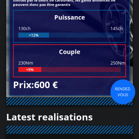
limités par le débit de carburant, les gains annoncés ne
peuvent donc pas être garantis
Puissance
130ch
145ch
+12%
Couple
230Nm
250Nm
+9%
Prix:600 €
RENDEZ-
VOUS
Latest realisations