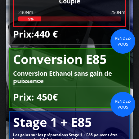
Couple
230Nm
250Nm
+9%
Prix:440 €
RENDEZ-
VOUS
Conversion E85
Conversion Ethanol sans gain de
puissance
Prix: 450€
RENDEZ-
VOUS
Stage 1 + E85
Les gains sur les préparations Stage 1 + E85 peuvent être