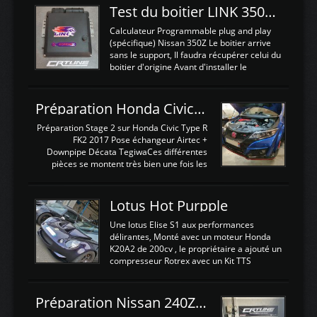
Test du boitier LINK 350Z Plugin ECU
Calculateur Programmable plug and play
(spécifique) Nissan 350Z Le boitier arrive
sans le support, Il faudra récupérer celui du
boitier d'origine Avant d'installer le
calculateur dans la voiture, nous allons
connecter le harness d'extension afin
d'envoyer l'information de la large bande
Préparation Honda Civic Type R FK2
dans le boitier. sydney sweeney deepfake
La sortie 0-5V de l'afr sera connectée sur
Préparation Stage 2 sur Honda Civic Type R
l'entrée AN Volt 8 et GndAN pour
FK2 2017 Pose échangeur Airtec +
Analogique, et Volt car l'information est une
Downpipe Décata TegiwaCes différentes
tension (Pas une résistance variable d'un
pièces se montent très bien une fois les
capteur de pression ou de température Il
passages de roues et l'imposant fond plat
est temps de brancher le ...
déposé. L'échangeur massif demande une
légere découpe du plastique inferieur,
Lotus Hot Purpple
negénant en rien la structure ou le
fonctionnement du fond plat. Une
Une lotus Elise S1 aux performances
reprogrammation Stage 2 est faite sur le
délirantes, Monté avec un moteur Honda
calculateur d'origine. Une alternative
K20A2 de 200cv , le propriétaire a ajouté un
économique au passage sur Hondata
compresseur Rotrex avec un Kit TTS
FlashproFK2 / Fk8. La Civic développe
performance . La puissance n'étant "que"
d'origine 310cv et 400Nn , Une fois
de 300cv, David a décidé de fiabiliser et
reprogrammé et les ...
d'augmenter la puissance de son moteur:
Préparation Nissan 240Z SR20DET
un watercooler a été ajouté. 300Cv sans