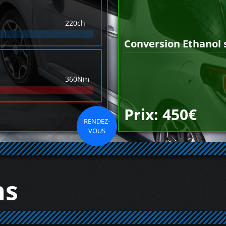
220ch
Conversion Ethanol 
360Nm
Prix: 450€
RENDEZ-
VOUS
ns