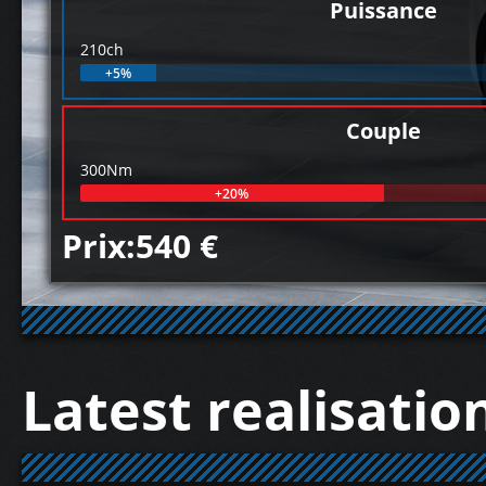
Puissance
210ch
+5%
Couple
300Nm
+20%
Prix:540 €
Latest realisatio