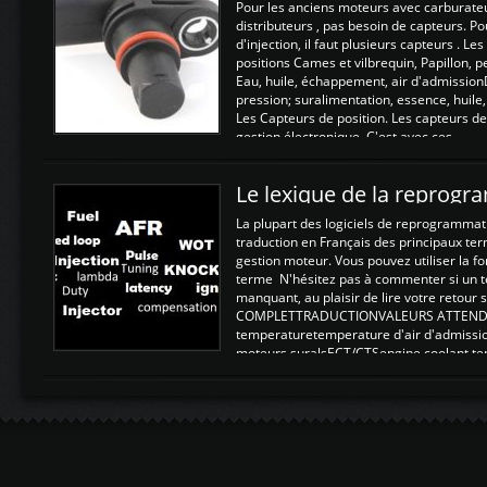
Pour les anciens moteurs avec carburate
distributeurs , pas besoin de capteurs. P
d'injection, il faut plusieurs capteurs . L
positions Cames et vilbrequin, Papillon, 
Eau, huile, échappement, air d'admission
pression; suralimentation, essence, huile,
Les Capteurs de position. Les capteurs de
gestion électronique. C'est avec ces ...
Le lexique de la reprog
La plupart des logiciels de reprogrammati
traduction en Français des principaux te
gestion moteur. Vous pouvez utiliser la fo
terme N'hésitez pas à commenter si un t
manquant, au plaisir de lire votre retou
COMPLETTRADUCTIONVALEURS ATTENDUE
temperaturetemperature d'air d'admissi
moteurs suralsECT/CTSengine coolant t
moteurtemp ex. a froid 80-100°C a ...