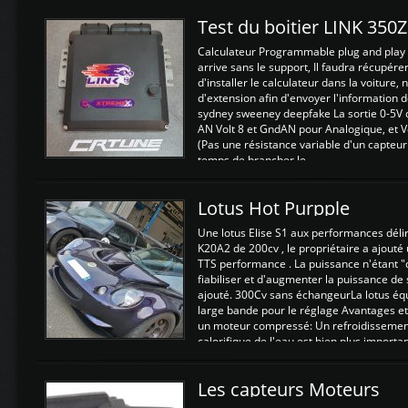
Test du boitier LINK 350
Calculateur Programmable plug and play (
arrive sans le support, Il faudra récupérer
d'installer le calculateur dans la voiture,
d'extension afin d'envoyer l'information d
sydney sweeney deepfake La sortie 0-5V d
AN Volt 8 et GndAN pour Analogique, et Vo
(Pas une résistance variable d'un capteur
temps de brancher le ...
Lotus Hot Purpple
Une lotus Elise S1 aux performances dél
K20A2 de 200cv , le propriétaire a ajouté
TTS performance . La puissance n'étant "
fiabiliser et d'augmenter la puissance de
ajouté. 300Cv sans échangeurLa lotus éq
large bande pour le réglage Avantages et
un moteur compressé: Un refroidissement 
calorifique de l'eau est bien plus importan
Les capteurs Moteurs