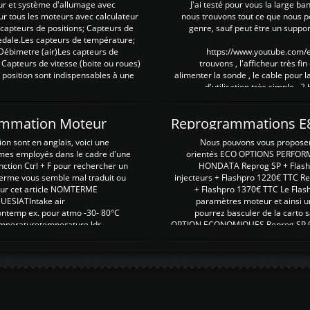
ur et système d'allumage avec
J'ai testé pour vous la large ba
our tous les moteurs avec calculateur
nous trouvons tout ce que nous p
es capteurs de positions; Capteurs de
genre, sauf peut être un suppor
pedale.Les capteurs de température;
Débimetre (air)Les capteurs de
https://www.youtube.com
 Capteurs de vitesse (boite ou roues)
trouvons , l'afficheur très fin
 position sont indispensables à une
alimenter la sonde , le cable pour l
d'utilisation très simple , 2
rammation Moteur
on sont en anglais, voici une
Nous pouvons vous proposer d
rmes employés dans le cadre d'une
orientés ECO OPTIONS PERFOR
nction Ctrl + F pour rechercher un
HONDATA Reprog SP + Flash
erme vous semble mal traduit ou
injecteurs + Flashpro 1220€ TTC R
r sur cet article NOMTERME
+ Flashpro 1370€ TTC Le Flas
SIATIntake air
paramètres moteur et ainsi u
ontemp ex. pour atmo -30- 80°C
pourrez basculer de la carto s
emperaturetemperature ldr
OPTION ECONOMIQUES Reprog SP 98 