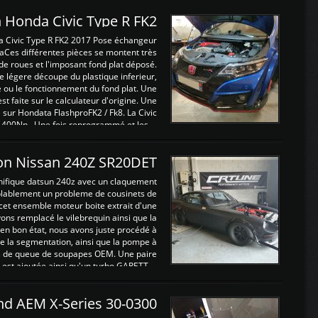
 Honda Civic Type R FK2
a Civic Type R FK2 2017 Pose échangeur
Ces différentes pièces se montent très
de roues et l'imposant fond plat déposé.
légere découpe du plastique inferieur,
e ou le fonctionnement du fond plat. Une
 faite sur le calculateur d'origine. Une
sur Hondata FlashproFK2 / Fk8. La Civic
 400Nn , Une fois reprogrammé et les ...
on Nissan 240Z SR20DET
nifique datsun 240z avec un claquement
blablement un probleme de cousinets de
cet ensemble moteur boite extrait d'une
ns remplacé le vilebrequin ainsi que la
t en bon état, nous avons juste procédé à
 la segmentation, ainsi que la pompe à
ints de queue de soupapes OEM. Une paire
est ajoutée ainsi qu'un turbo GARETT ...
and AEM X-Series 30-0300