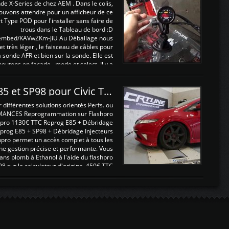
nde X-Series de chez AEM . Dans le colis,
ouvons attendre pour un afficheur de ce
t Type POD pour l'installer sans faire de
trous dans le Tableau de bord :D
/embed/KAVwZKm-JiU Au Déballage nous
 et très léger , le faisceau de câbles pour
a sonde AFR et bien sur la sonde. Elle est
 boutons en façade , mode et select. Il y a
différentes fonctions ...
Reprogrammations E85 et SP98 pour Civic Type R FN2
ifférentes solutions orientés Perfs. ou
MANCES Reprogrammation sur Flashpro
pro 1130€ TTC Reprog E85 + Débridage
eprog E85 + SP98 + Débridage Injecteurs
hpro permet un accès complet à tous les
ne gestion précise et performante. Vous
ans plomb à Ethanol à l'aide du flashpro
sur le calculateur d'origine 450€ TTC
Un gain d'environ 10cv et 15nm ...