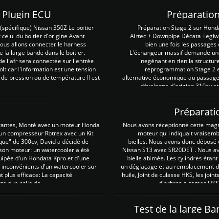
Z Plugin ECU
Préparation
spécifique) Nissan 350Z Le boitier
Préparation Stage 2 sur Hond
 celui du boitier d'origine Avant
Airtec + Downpipe Décata Tegiwa
 nous allons connecter le harness
bien une fois les passages 
e la large bande dans le boitier.
L'échangeur massif demande une 
e l'afr sera connectée sur l'entrée
negénant en rien la structur
lt car l'information est une tension
reprogrammation Stage 2 est
 de pression ou de température Il est
alternative économique au passage 
développe d'origine 310cv et
Préparati
irantes, Monté avec un moteur Honda
Nous avons réceptionné cette mag
 un compresseur Rotrex avec un Kit
moteur qui indiquait vraisem
que" de 300cv, David a décidé de
bielles. Nous avons donc déposé 
 son moteur: un watercooler a été
Nissan S13 avec SR20DET . Nous avo
uipée d'un Hondata Kpro et d'une
bielle abimée. Les cylindres étan
 inconvénients d'un watercooler sur
un déglaçage et au remplacement de
plus efficace: La capacité
huile, Joint de culasse HKS, les jo
te que celle de ...
d'arbres a cames HKS 
Test de la large B