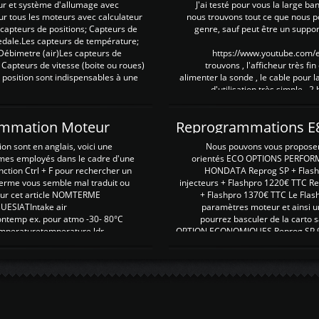
ur et système d'allumage avec
J'ai testé pour vous la large ba
our tous les moteurs avec calculateur
nous trouvons tout ce que nous p
es capteurs de positions; Capteurs de
genre, sauf peut être un suppor
pedale.Les capteurs de température;
Débimetre (air)Les capteurs de
https://www.youtube.com
 Capteurs de vitesse (boite ou roues)
trouvons , l'afficheur très fin
 position sont indispensables à une
alimenter la sonde , le cable pour l
d'utilisation très simple , 2
rammation Moteur
on sont en anglais, voici une
Nous pouvons vous proposer d
rmes employés dans le cadre d'une
orientés ECO OPTIONS PERFOR
nction Ctrl + F pour rechercher un
HONDATA Reprog SP + Flash
erme vous semble mal traduit ou
injecteurs + Flashpro 1220€ TTC R
r sur cet article NOMTERME
+ Flashpro 1370€ TTC Le Flas
SIATIntake air
paramètres moteur et ainsi u
ontemp ex. pour atmo -30- 80°C
pourrez basculer de la carto s
emperaturetemperature ldr
OPTION ECONOMIQUES Reprog SP 98 