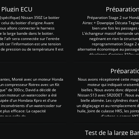
Z Plugin ECU
Préparation
spécifique) Nissan 350Z Le boitier
Préparation Stage 2 sur Hond
 celui du boitier d'origine Avant
Airtec + Downpipe Décata Tegiwa
 nous allons connecter le harness
bien une fois les passages 
e la large bande dans le boitier.
L'échangeur massif demande une 
e l'afr sera connectée sur l'entrée
negénant en rien la structur
lt car l'information est une tension
reprogrammation Stage 2 est
 de pression ou de température Il est
alternative économique au passage 
développe d'origine 310cv et
Préparati
irantes, Monté avec un moteur Honda
Nous avons réceptionné cette mag
 un compresseur Rotrex avec un Kit
moteur qui indiquait vraisem
que" de 300cv, David a décidé de
bielles. Nous avons donc déposé 
 son moteur: un watercooler a été
Nissan S13 avec SR20DET . Nous avo
uipée d'un Hondata Kpro et d'une
bielle abimée. Les cylindres étan
 inconvénients d'un watercooler sur
un déglaçage et au remplacement de
plus efficace: La capacité
huile, Joint de culasse HKS, les jo
te que celle de ...
d'arbres a cames HKS 
Test de la large B