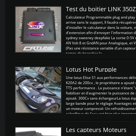
Test du boitier LINK 350
Calculateur Programmable plug and play (
arrive sans le support, Il faudra récupérer
d'installer le calculateur dans la voiture,
d'extension afin d'envoyer l'information d
sydney sweeney deepfake La sortie 0-5V d
AN Volt 8 et GndAN pour Analogique, et Vo
(Pas une résistance variable d'un capteur
temps de brancher le ...
Lotus Hot Purpple
Une lotus Elise S1 aux performances dél
K20A2 de 200cv , le propriétaire a ajouté
TTS performance . La puissance n'étant "
fiabiliser et d'augmenter la puissance de
ajouté. 300Cv sans échangeurLa lotus éq
large bande pour le réglage Avantages et
un moteur compressé: Un refroidissement 
calorifique de l'eau est bien plus importan
Les capteurs Moteurs