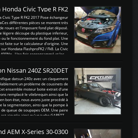
 Honda Civic Type R FK2
a Civic Type R FK2 2017 Pose échangeur
Ces différentes pièces se montent très
de roues et l'imposant fond plat déposé.
légere découpe du plastique inferieur,
e ou le fonctionnement du fond plat. Une
 faite sur le calculateur d'origine. Une
sur Hondata FlashproFK2 / Fk8. La Civic
 400Nn , Une fois reprogrammé et les ...
on Nissan 240Z SR20DET
nifique datsun 240z avec un claquement
blablement un probleme de cousinets de
cet ensemble moteur boite extrait d'une
ns remplacé le vilebrequin ainsi que la
t en bon état, nous avons juste procédé à
 la segmentation, ainsi que la pompe à
ints de queue de soupapes OEM. Une paire
est ajoutée ainsi qu'un turbo GARETT ...
and AEM X-Series 30-0300