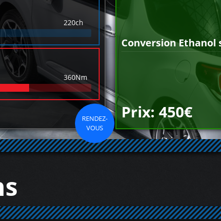
220ch
Conversion Ethanol 
360Nm
Prix: 450€
RENDEZ-
VOUS
ns