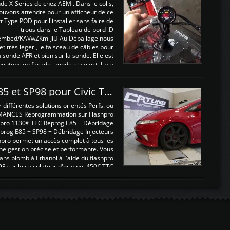
nde X-Series de chez AEM . Dans le colis,
ouvons attendre pour un afficheur de ce
t Type POD pour l'installer sans faire de
trous dans le Tableau de bord :D
/embed/KAVwZKm-JiU Au Déballage nous
 et très léger , le faisceau de câbles pour
a sonde AFR et bien sur la sonde. Elle est
 boutons en façade , mode et select. Il y a
différentes fonctions ...
Reprogrammations E85 et SP98 pour Civic Type R FN2
ifférentes solutions orientés Perfs. ou
MANCES Reprogrammation sur Flashpro
pro 1130€ TTC Reprog E85 + Débridage
eprog E85 + SP98 + Débridage Injecteurs
hpro permet un accès complet à tous les
ne gestion précise et performante. Vous
ans plomb à Ethanol à l'aide du flashpro
sur le calculateur d'origine 450€ TTC
Un gain d'environ 10cv et 15nm ...