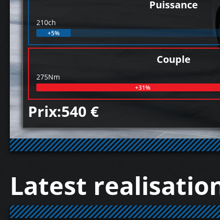
Puissance
210ch
+5%
Couple
275Nm
+31%
Prix:540 €
Latest realisatio