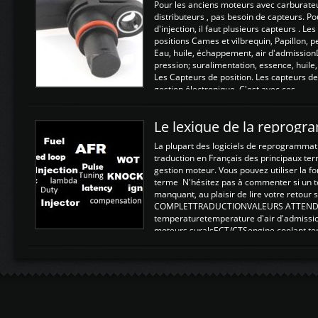
Pour les anciens moteurs avec carburate
distributeurs , pas besoin de capteurs. P
d'injection, il faut plusieurs capteurs . L
positions Cames et vilbrequin, Papillon, 
Eau, huile, échappement, air d'admission
pression; suralimentation, essence, huile,
Les Capteurs de position. Les capteurs de
gestion électronique. C'est avec ces ...
Le lexique de la reprog
La plupart des logiciels de reprogrammati
traduction en Français des principaux te
gestion moteur. Vous pouvez utiliser la fo
terme N'hésitez pas à commenter si un t
manquant, au plaisir de lire votre retou
COMPLETTRADUCTIONVALEURS ATTENDUE
temperaturetemperature d'air d'admissi
moteurs suralsECT/CTSengine coolant t
moteurtemp ex. a froid 80-100°C a ...