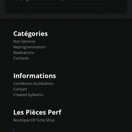
temperaturetemperature d'air
Reprog SP + Flashpro 1130€ TTC Reprog
d'admissiontemp ex. pour atmo -30- 80°C
E85 + Débridage injecteurs + Flashpro
moteurs suralsECT/CTSengine coolant
1220€ TTC Reprog E85 + SP98 + Débridage
temperaturetemperature ldr moteurtemp
Injecteurs + Flashpro 1370€ TTC Le
ex. a froid 80-100°C a ...
Flashpro permet un accès complet à tous
les paramètres moteur et ainsi une gestion
Catégories
précise et performante. Vous pourrez
basculer de la carto sans plomb à Ethanol à
Nos Services
l'aide du flashpro OPTION ECONOMIQUES
Reprogrammation
Reprog SP 98 sur le calculateur d'origine
Realisations
450€ TTC Un gain d'environ 10cv et 15nm
Contacts
...
Informations
Conditions d’utilisation
Contact
Created byMarto
Les Pièces Perf
Boutique CR Tune Shop