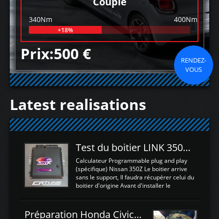
Couple
340Nm
400Nm
+18%
Prix:500 €
RENDEZ-
VOUS
Latest realisations
Test du boitier LINK 350Z Plugin ECU
Calculateur Programmable plug and play
(spécifique) Nissan 350Z Le boitier arrive
sans le support, Il faudra récupérer celui du
boitier d'origine Avant d'installer le
calculateur dans la voiture, nous allons
connecter le harness d'extension afin
d'envoyer l'information de la large bande
Préparation Honda Civic Type R FK2
dans le boitier. sydney sweeney deepfake