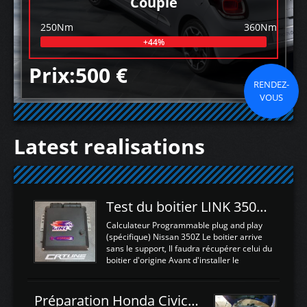
Couple
250Nm
360Nm
+44%
Prix:500 €
RENDEZ-
VOUS
Latest realisations
Test du boitier LINK 350Z Plugin ECU
Calculateur Programmable plug and play
(spécifique) Nissan 350Z Le boitier arrive
sans le support, Il faudra récupérer celui du
boitier d'origine Avant d'installer le
calculateur dans la voiture, nous allons
connecter le harness d'extension afin
d'envoyer l'information de la large bande
Préparation Honda Civic Type R FK2
dans le boitier. sydney sweeney deepfake