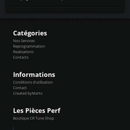
temperaturetemperature d'air
Reprog SP + Flashpro 1130€ TTC Reprog
d'admissiontemp ex. pour atmo -30- 80°C
E85 + Débridage injecteurs + Flashpro
moteurs suralsECT/CTSengine coolant
1220€ TTC Reprog E85 + SP98 + Débridage
temperaturetemperature ldr moteurtemp
Injecteurs + Flashpro 1370€ TTC Le
ex. a froid 80-100°C a ...
Flashpro permet un accès complet à tous
les paramètres moteur et ainsi une gestion
Catégories
précise et performante. Vous pourrez
basculer de la carto sans plomb à Ethanol à
Nos Services
l'aide du flashpro OPTION ECONOMIQUES
Reprogrammation
Reprog SP 98 sur le calculateur d'origine
Realisations
450€ TTC Un gain d'environ 10cv et 15nm
Contacts
...
Informations
Conditions d’utilisation
Contact
Created byMarto
Les Pièces Perf
Boutique CR Tune Shop