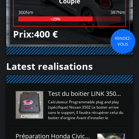
Couple
300Nm
387Nm
+29%
Prix:400 €
RENDEZ-
VOUS
Latest realisations
Test du boitier LINK 350Z Plugin ECU
Calculateur Programmable plug and play
(spécifique) Nissan 350Z Le boitier arrive
sans le support, Il faudra récupérer celui du
boitier d'origine Avant d'installer le
calculateur dans la voiture, nous allons
connecter le harness d'extension afin
d'envoyer l'information de la large bande
Préparation Honda Civic Type R FK2
dans le boitier. sydney sweeney deepfake