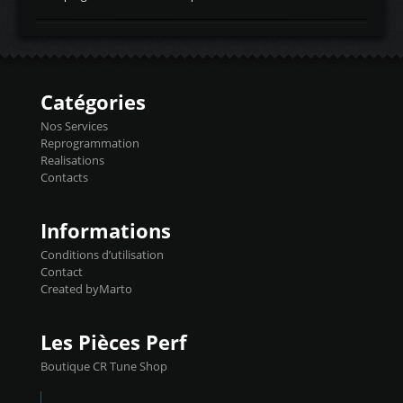
temperaturetemperature d'air
Reprog SP + Flashpro 1130€ TTC Reprog
d'admissiontemp ex. pour atmo -30- 80°C
E85 + Débridage injecteurs + Flashpro
moteurs suralsECT/CTSengine coolant
1220€ TTC Reprog E85 + SP98 + Débridage
temperaturetemperature ldr moteurtemp
Injecteurs + Flashpro 1370€ TTC Le
ex. a froid 80-100°C a ...
Flashpro permet un accès complet à tous
les paramètres moteur et ainsi une gestion
Catégories
précise et performante. Vous pourrez
basculer de la carto sans plomb à Ethanol à
Nos Services
l'aide du flashpro OPTION ECONOMIQUES
Reprogrammation
Reprog SP 98 sur le calculateur d'origine
Realisations
450€ TTC Un gain d'environ 10cv et 15nm
Contacts
...
Informations
Conditions d’utilisation
Contact
Created byMarto
Les Pièces Perf
Boutique CR Tune Shop