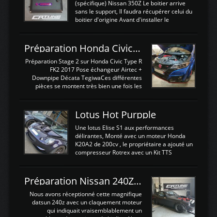
(spécifique) Nissan 350Z Le boitier arrive
sans le support, Il faudra récupérer celui du
boitier d'origine Avant d'installer le
calculateur dans la voiture, nous allons
connecter le harness d'extension afin
d'envoyer l'information de la large bande
Préparation Honda Civic Type R FK2
dans le boitier. sydney sweeney deepfake
La sortie 0-5V de l'afr sera connectée sur
Préparation Stage 2 sur Honda Civic Type R
l'entrée AN Volt 8 et GndAN pour
FK2 2017 Pose échangeur Airtec +
Analogique, et Volt car l'information est une
Downpipe Décata TegiwaCes différentes
tension (Pas une résistance variable d'un
pièces se montent très bien une fois les
capteur de pression ou de température Il
passages de roues et l'imposant fond plat
est temps de brancher le ...
déposé. L'échangeur massif demande une
légere découpe du plastique inferieur,
Lotus Hot Purpple
negénant en rien la structure ou le
fonctionnement du fond plat. Une
Une lotus Elise S1 aux performances
reprogrammation Stage 2 est faite sur le
délirantes, Monté avec un moteur Honda
calculateur d'origine. Une alternative
K20A2 de 200cv , le propriétaire a ajouté un
économique au passage sur Hondata
compresseur Rotrex avec un Kit TTS
FlashproFK2 / Fk8. La Civic développe
performance . La puissance n'étant "que"
d'origine 310cv et 400Nn , Une fois
de 300cv, David a décidé de fiabiliser et
reprogrammé et les ...
d'augmenter la puissance de son moteur:
Préparation Nissan 240Z SR20DET
un watercooler a été ajouté. 300Cv sans
échangeurLa lotus équipée d'un Hondata
Nous avons réceptionné cette magnifique
Kpro et d'une large bande pour le réglage
datsun 240z avec un claquement moteur
Avantages et inconvénients d'un
qui indiquait vraisemblablement un