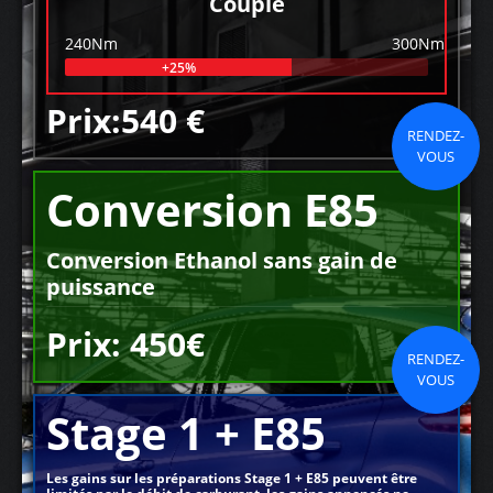
Couple
240Nm
300Nm
+25%
Prix:540 €
RENDEZ-
VOUS
Conversion E85
Conversion Ethanol sans gain de
puissance
Prix: 450€
RENDEZ-
VOUS
Stage 1 + E85
Les gains sur les préparations Stage 1 + E85 peuvent être