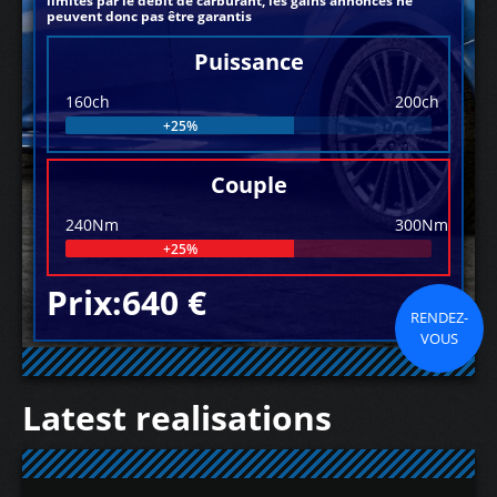
limités par le débit de carburant, les gains annoncés ne
peuvent donc pas être garantis
Puissance
160ch
200ch
+25%
Couple
240Nm
300Nm
+25%
Prix:640 €
RENDEZ-
VOUS
Latest realisations