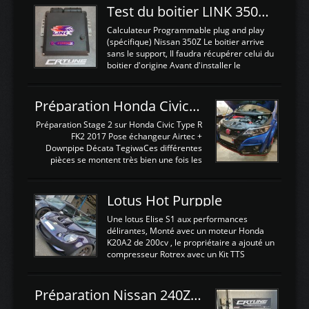
Test du boitier LINK 350Z Plugin ECU
Calculateur Programmable plug and play
(spécifique) Nissan 350Z Le boitier arrive
sans le support, Il faudra récupérer celui du
boitier d'origine Avant d'installer le
calculateur dans la voiture, nous allons
connecter le harness d'extension afin
d'envoyer l'information de la large bande
Préparation Honda Civic Type R FK2
dans le boitier. sydney sweeney deepfake
La sortie 0-5V de l'afr sera connectée sur
Préparation Stage 2 sur Honda Civic Type R
l'entrée AN Volt 8 et GndAN pour
FK2 2017 Pose échangeur Airtec +
Analogique, et Volt car l'information est une
Downpipe Décata TegiwaCes différentes
tension (Pas une résistance variable d'un
pièces se montent très bien une fois les
capteur de pression ou de température Il
passages de roues et l'imposant fond plat
est temps de brancher le ...
déposé. L'échangeur massif demande une
légere découpe du plastique inferieur,
Lotus Hot Purpple
negénant en rien la structure ou le
fonctionnement du fond plat. Une
Une lotus Elise S1 aux performances
reprogrammation Stage 2 est faite sur le
délirantes, Monté avec un moteur Honda
calculateur d'origine. Une alternative
K20A2 de 200cv , le propriétaire a ajouté un
économique au passage sur Hondata
compresseur Rotrex avec un Kit TTS
FlashproFK2 / Fk8. La Civic développe
performance . La puissance n'étant "que"
d'origine 310cv et 400Nn , Une fois
de 300cv, David a décidé de fiabiliser et
reprogrammé et les ...
d'augmenter la puissance de son moteur:
Préparation Nissan 240Z SR20DET
un watercooler a été ajouté. 300Cv sans