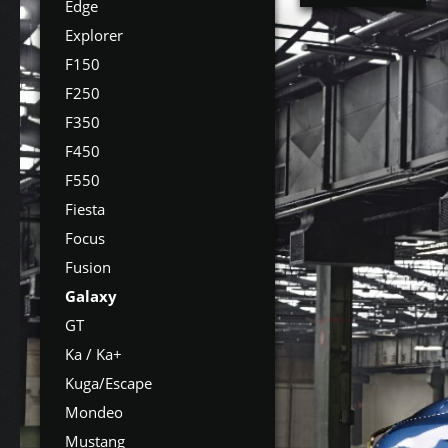
Edge
Explorer
F150
F250
F350
F450
F550
Fiesta
Focus
Fusion
Galaxy
GT
Ka / Ka+
Kuga/Escape
Mondeo
Mustang