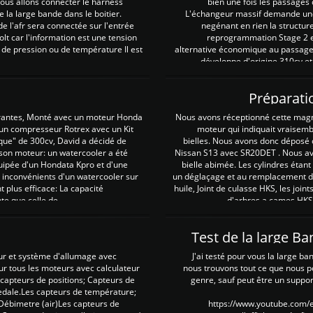
 nous allons connecter le harness
bien une fois les passages 
e la large bande dans le boitier.
L'échangeur massif demande une 
e l'afr sera connectée sur l'entrée
negénant en rien la structur
lt car l'information est une tension
reprogrammation Stage 2 est
 de pression ou de température Il est
alternative économique au passage 
développe d'origine 310cv et
Préparati
irantes, Monté avec un moteur Honda
Nous avons réceptionné cette mag
 un compresseur Rotrex avec un Kit
moteur qui indiquait vraisem
que" de 300cv, David a décidé de
bielles. Nous avons donc déposé 
 son moteur: un watercooler a été
Nissan S13 avec SR20DET . Nous avo
uipée d'un Hondata Kpro et d'une
bielle abimée. Les cylindres étan
 inconvénients d'un watercooler sur
un déglaçage et au remplacement de
plus efficace: La capacité
huile, Joint de culasse HKS, les jo
te que celle de ...
d'arbres a cames HKS 
Test de la large B
ur et système d'allumage avec
J'ai testé pour vous la large ba
our tous les moteurs avec calculateur
nous trouvons tout ce que nous p
es capteurs de positions; Capteurs de
genre, sauf peut être un suppor
pedale.Les capteurs de température;
Débimetre (air)Les capteurs de
https://www.youtube.com