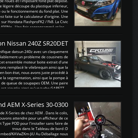
de roues et l'imposant fond plat déposé.
légere découpe du plastique inferieur,
e ou le fonctionnement du fond plat. Une
 faite sur le calculateur d'origine. Une
sur Hondata FlashproFK2 / Fk8. La Civic
 400Nn , Une fois reprogrammé et les ...
on Nissan 240Z SR20DET
nifique datsun 240z avec un claquement
blablement un probleme de cousinets de
cet ensemble moteur boite extrait d'une
ns remplacé le vilebrequin ainsi que la
t en bon état, nous avons juste procédé à
 la segmentation, ainsi que la pompe à
ints de queue de soupapes OEM. Une paire
est ajoutée ainsi qu'un turbo GARETT ...
and AEM X-Series 30-0300
nde X-Series de chez AEM . Dans le colis,
ouvons attendre pour un afficheur de ce
t Type POD pour l'installer sans faire de
trous dans le Tableau de bord :D
/embed/KAVwZKm-JiU Au Déballage nous