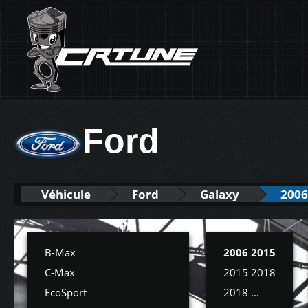
Ford
Véhicule
Ford
Galaxy
2006
B-Max
2006 2015
C-Max
2015 2018
EcoSport
2018 ...