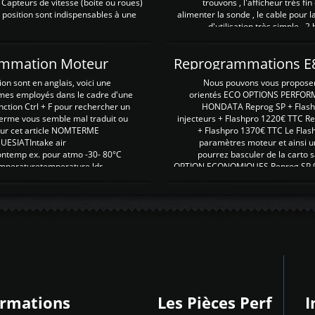
 Capteurs de vitesse (boite ou roues)
trouvons , l'afficheur très fin
 position sont indispensables à une
alimenter la sonde , le cable pour l
d'utilisation très simple , 2
rammation Moteur
on sont en anglais, voici une
Nous pouvons vous proposer d
rmes employés dans le cadre d'une
orientés ECO OPTIONS PERFOR
nction Ctrl + F pour rechercher un
HONDATA Reprog SP + Flash
erme vous semble mal traduit ou
injecteurs + Flashpro 1220€ TTC R
r sur cet article NOMTERME
+ Flashpro 1370€ TTC Le Flas
SIATIntake air
paramètres moteur et ainsi u
ontemp ex. pour atmo -30- 80°C
pourrez basculer de la carto s
emperaturetemperature ldr
OPTION ECONOMIQUES Reprog SP 98 
ormations
Les Pièces Perf
I