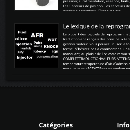
pression; suralimentation, essence, huile,
Les Capteurs de position. Les capteurs de
gestion électronique. C'est avec ces ...
Le lexique de la reprog
La plupart des logiciels de reprogrammati
traduction en Français des principaux te
gestion moteur. Vous pouvez utiliser la fo
terme N'hésitez pas à commenter si un t
manquant, au plaisir de lire votre retou
COMPLETTRADUCTIONVALEURS ATTENDUE
temperaturetemperature d'air d'admissi
moteurs suralsECT/CTSengine coolant t
moteurtemp ex. a froid 80-100°C a ...
Catégories
Inf