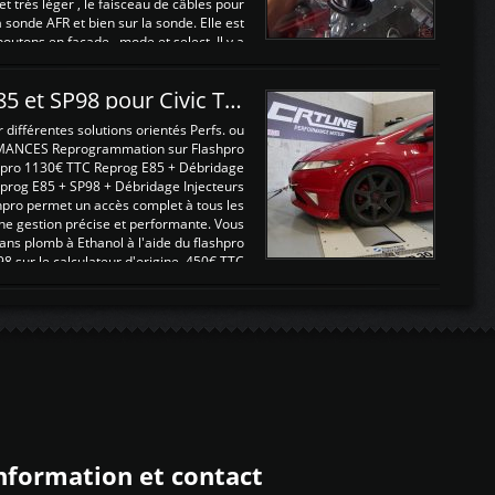
 et très léger , le faisceau de câbles pour
a sonde AFR et bien sur la sonde. Elle est
 boutons en façade , mode et select. Il y a
différentes fonctions ...
Reprogrammations E85 et SP98 pour Civic Type R FN2
ifférentes solutions orientés Perfs. ou
MANCES Reprogrammation sur Flashpro
pro 1130€ TTC Reprog E85 + Débridage
eprog E85 + SP98 + Débridage Injecteurs
hpro permet un accès complet à tous les
ne gestion précise et performante. Vous
ans plomb à Ethanol à l'aide du flashpro
sur le calculateur d'origine 450€ TTC
Un gain d'environ 10cv et 15nm ...
nformation et contact