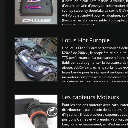
d'installer le calculateur dans la voiture,
d'extension afin d'envoyer l'information d
sydney sweeney deepfake La sortie 0-5V d
AN Volt 8 et GndAN pour Analogique, et Vo
(Pas une résistance variable d'un capteur
temps de brancher le ...
Lotus Hot Purpple
Une lotus Elise S1 aux performances dél
K20A2 de 200cv , le propriétaire a ajouté
TTS performance . La puissance n'étant "
fiabiliser et d'augmenter la puissance de
ajouté. 300Cv sans échangeurLa lotus éq
large bande pour le réglage Avantages et
un moteur compressé: Un refroidissement 
calorifique de l'eau est bien plus importan
Les capteurs Moteurs
Pour les anciens moteurs avec carburate
distributeurs , pas besoin de capteurs. P
d'injection, il faut plusieurs capteurs . L
positions Cames et vilbrequin, Papillon, 
Eau, huile, échappement, air d'admission