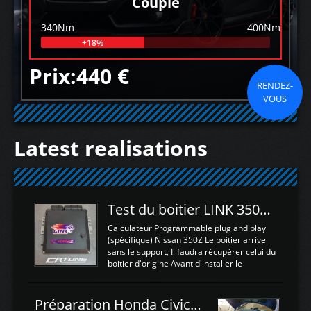
Couple
340Nm
400Nm
+18%
Prix:440 €
RENDEZ-
VOUS
Latest realisations
Test du boitier LINK 350Z Plugin ECU
Calculateur Programmable plug and play
(spécifique) Nissan 350Z Le boitier arrive
sans le support, Il faudra récupérer celui du
boitier d'origine Avant d'installer le
calculateur dans la voiture, nous allons
connecter le harness d'extension afin
d'envoyer l'information de la large bande
Préparation Honda Civic Type R FK2
dans le boitier. sydney sweeney deepfake