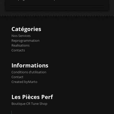
temperaturetemperature d'air
Reprog SP + Flashpro 1130€ TTC Reprog
d'admissiontemp ex. pour atmo -30- 80°C
E85 + Débridage injecteurs + Flashpro
moteurs suralsECT/CTSengine coolant
1220€ TTC Reprog E85 + SP98 + Débridage
temperaturetemperature ldr moteurtemp
Injecteurs + Flashpro 1370€ TTC Le
ex. a froid 80-100°C a ...
Flashpro permet un accès complet à tous
les paramètres moteur et ainsi une gestion
Catégories
précise et performante. Vous pourrez
basculer de la carto sans plomb à Ethanol à
Nos Services
l'aide du flashpro OPTION ECONOMIQUES
Reprogrammation
Reprog SP 98 sur le calculateur d'origine
Realisations
450€ TTC Un gain d'environ 10cv et 15nm
Contacts
...
Informations
Conditions d’utilisation
Contact
Created byMarto
Les Pièces Perf
Boutique CR Tune Shop