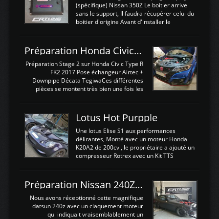
(spécifique) Nissan 350Z Le boitier arrive
sans le support, Il faudra récupérer celui du
boitier d'origine Avant d'installer le
calculateur dans la voiture, nous allons
connecter le harness d'extension afin
d'envoyer l'information de la large bande
Préparation Honda Civic Type R FK2
dans le boitier. sydney sweeney deepfake
La sortie 0-5V de l'afr sera connectée sur
Préparation Stage 2 sur Honda Civic Type R
l'entrée AN Volt 8 et GndAN pour
FK2 2017 Pose échangeur Airtec +
Analogique, et Volt car l'information est une
Downpipe Décata TegiwaCes différentes
tension (Pas une résistance variable d'un
pièces se montent très bien une fois les
capteur de pression ou de température Il
passages de roues et l'imposant fond plat
est temps de brancher le ...
déposé. L'échangeur massif demande une
légere découpe du plastique inferieur,
Lotus Hot Purpple
negénant en rien la structure ou le
fonctionnement du fond plat. Une
Une lotus Elise S1 aux performances
reprogrammation Stage 2 est faite sur le
délirantes, Monté avec un moteur Honda
calculateur d'origine. Une alternative
K20A2 de 200cv , le propriétaire a ajouté un
économique au passage sur Hondata
compresseur Rotrex avec un Kit TTS
FlashproFK2 / Fk8. La Civic développe
performance . La puissance n'étant "que"
d'origine 310cv et 400Nn , Une fois
de 300cv, David a décidé de fiabiliser et
reprogrammé et les ...
d'augmenter la puissance de son moteur:
Préparation Nissan 240Z SR20DET
un watercooler a été ajouté. 300Cv sans
échangeurLa lotus équipée d'un Hondata
Nous avons réceptionné cette magnifique
Kpro et d'une large bande pour le réglage
datsun 240z avec un claquement moteur
Avantages et inconvénients d'un
qui indiquait vraisemblablement un