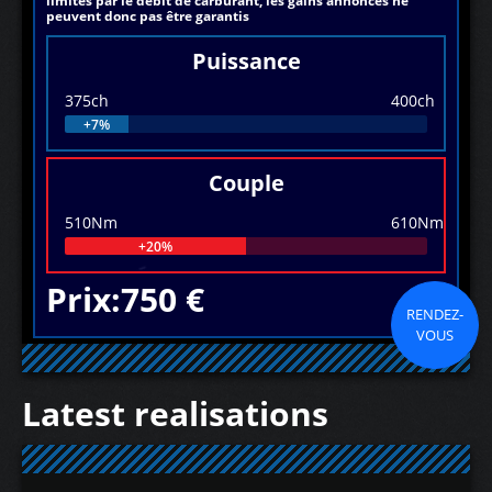
limités par le débit de carburant, les gains annoncés ne
peuvent donc pas être garantis
Puissance
375ch
400ch
+7%
Couple
510Nm
610Nm
+20%
Prix:750 €
RENDEZ-
VOUS
Latest realisations