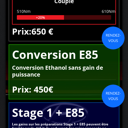
Couple
510Nm
610Nm
+20%
Prix:650 €
RENDEZ-
VOUS
Conversion E85
Conversion Ethanol sans gain de
puissance
Prix: 450€
RENDEZ-
VOUS
Stage 1 + E85
Les gains sur les préparations Stage 1 + E85 peuvent être