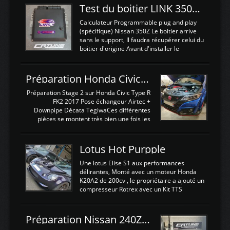
Test du boitier LINK 350Z Plugin ECU
Calculateur Programmable plug and play
(spécifique) Nissan 350Z Le boitier arrive
sans le support, Il faudra récupérer celui du
boitier d'origine Avant d'installer le
calculateur dans la voiture, nous allons
connecter le harness d'extension afin
d'envoyer l'information de la large bande
Préparation Honda Civic Type R FK2
dans le boitier. sydney sweeney deepfake
La sortie 0-5V de l'afr sera connectée sur
Préparation Stage 2 sur Honda Civic Type R
l'entrée AN Volt 8 et GndAN pour
FK2 2017 Pose échangeur Airtec +
Analogique, et Volt car l'information est une
Downpipe Décata TegiwaCes différentes
tension (Pas une résistance variable d'un
pièces se montent très bien une fois les
capteur de pression ou de température Il
passages de roues et l'imposant fond plat
est temps de brancher le ...
déposé. L'échangeur massif demande une
légere découpe du plastique inferieur,
Lotus Hot Purpple
negénant en rien la structure ou le
fonctionnement du fond plat. Une
Une lotus Elise S1 aux performances
reprogrammation Stage 2 est faite sur le
délirantes, Monté avec un moteur Honda
calculateur d'origine. Une alternative
K20A2 de 200cv , le propriétaire a ajouté un
économique au passage sur Hondata
compresseur Rotrex avec un Kit TTS
FlashproFK2 / Fk8. La Civic développe
performance . La puissance n'étant "que"
d'origine 310cv et 400Nn , Une fois
de 300cv, David a décidé de fiabiliser et
reprogrammé et les ...
d'augmenter la puissance de son moteur:
Préparation Nissan 240Z SR20DET
un watercooler a été ajouté. 300Cv sans