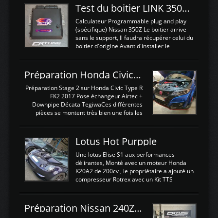
Test du boitier LINK 350Z Plugin ECU
Calculateur Programmable plug and play
(spécifique) Nissan 350Z Le boitier arrive
sans le support, Il faudra récupérer celui du
boitier d'origine Avant d'installer le
calculateur dans la voiture, nous allons
connecter le harness d'extension afin
d'envoyer l'information de la large bande
Préparation Honda Civic Type R FK2
dans le boitier. sydney sweeney deepfake
La sortie 0-5V de l'afr sera connectée sur
Préparation Stage 2 sur Honda Civic Type R
l'entrée AN Volt 8 et GndAN pour
FK2 2017 Pose échangeur Airtec +
Analogique, et Volt car l'information est une
Downpipe Décata TegiwaCes différentes
tension (Pas une résistance variable d'un
pièces se montent très bien une fois les
capteur de pression ou de température Il
passages de roues et l'imposant fond plat
est temps de brancher le ...
déposé. L'échangeur massif demande une
légere découpe du plastique inferieur,
Lotus Hot Purpple
negénant en rien la structure ou le
fonctionnement du fond plat. Une
Une lotus Elise S1 aux performances
reprogrammation Stage 2 est faite sur le
délirantes, Monté avec un moteur Honda
calculateur d'origine. Une alternative
K20A2 de 200cv , le propriétaire a ajouté un
économique au passage sur Hondata
compresseur Rotrex avec un Kit TTS
FlashproFK2 / Fk8. La Civic développe
performance . La puissance n'étant "que"
d'origine 310cv et 400Nn , Une fois
de 300cv, David a décidé de fiabiliser et
reprogrammé et les ...
d'augmenter la puissance de son moteur:
Préparation Nissan 240Z SR20DET
un watercooler a été ajouté. 300Cv sans