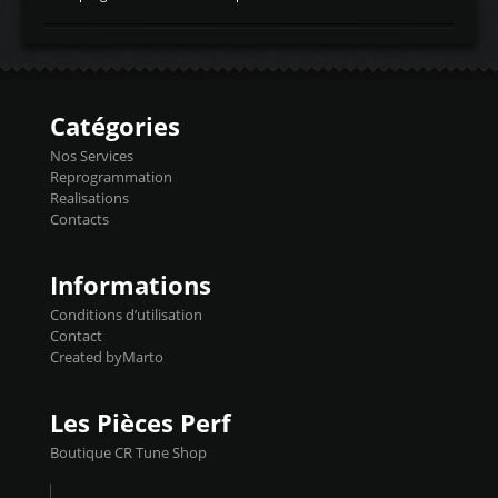
temperaturetemperature d'air
Reprog SP + Flashpro 1130€ TTC Reprog
d'admissiontemp ex. pour atmo -30- 80°C
E85 + Débridage injecteurs + Flashpro
moteurs suralsECT/CTSengine coolant
1220€ TTC Reprog E85 + SP98 + Débridage
temperaturetemperature ldr moteurtemp
Injecteurs + Flashpro 1370€ TTC Le
ex. a froid 80-100°C a ...
Flashpro permet un accès complet à tous
les paramètres moteur et ainsi une gestion
Catégories
précise et performante. Vous pourrez
basculer de la carto sans plomb à Ethanol à
Nos Services
l'aide du flashpro OPTION ECONOMIQUES
Reprogrammation
Reprog SP 98 sur le calculateur d'origine
Realisations
450€ TTC Un gain d'environ 10cv et 15nm
Contacts
...
Informations
Conditions d’utilisation
Contact
Created byMarto
Les Pièces Perf
Boutique CR Tune Shop