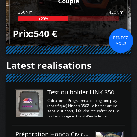
Couple
350Nm
420Nm
+20%
Prix:540 €
RENDEZ-
VOUS
Latest realisations
Test du boitier LINK 350Z Plugin ECU
Calculateur Programmable plug and play
(spécifique) Nissan 350Z Le boitier arrive
sans le support, Il faudra récupérer celui du
boitier d'origine Avant d'installer le
calculateur dans la voiture, nous allons
connecter le harness d'extension afin
d'envoyer l'information de la large bande
Préparation Honda Civic Type R FK2
dans le boitier. sydney sweeney deepfake