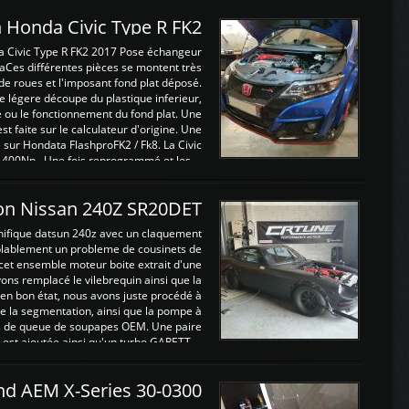
 Honda Civic Type R FK2
a Civic Type R FK2 2017 Pose échangeur
Ces différentes pièces se montent très
de roues et l'imposant fond plat déposé.
légere découpe du plastique inferieur,
e ou le fonctionnement du fond plat. Une
 faite sur le calculateur d'origine. Une
sur Hondata FlashproFK2 / Fk8. La Civic
 400Nn , Une fois reprogrammé et les ...
on Nissan 240Z SR20DET
nifique datsun 240z avec un claquement
blablement un probleme de cousinets de
cet ensemble moteur boite extrait d'une
ns remplacé le vilebrequin ainsi que la
t en bon état, nous avons juste procédé à
 la segmentation, ainsi que la pompe à
ints de queue de soupapes OEM. Une paire
est ajoutée ainsi qu'un turbo GARETT ...
and AEM X-Series 30-0300