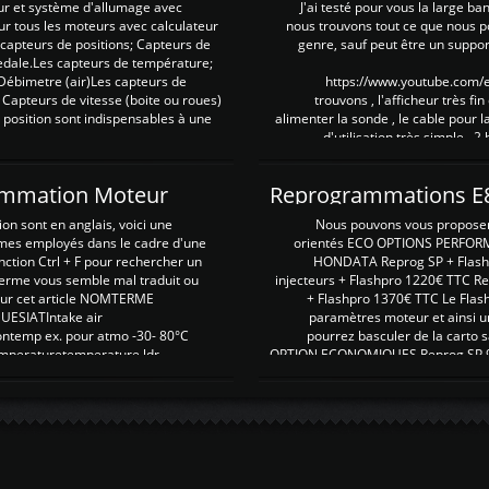
ur et système d'allumage avec
J'ai testé pour vous la large ba
our tous les moteurs avec calculateur
nous trouvons tout ce que nous p
es capteurs de positions; Capteurs de
genre, sauf peut être un suppor
pedale.Les capteurs de température;
Débimetre (air)Les capteurs de
https://www.youtube.com
 Capteurs de vitesse (boite ou roues)
trouvons , l'afficheur très fin
 position sont indispensables à une
alimenter la sonde , le cable pour l
d'utilisation très simple , 2
rammation Moteur
on sont en anglais, voici une
Nous pouvons vous proposer d
rmes employés dans le cadre d'une
orientés ECO OPTIONS PERFOR
nction Ctrl + F pour rechercher un
HONDATA Reprog SP + Flash
erme vous semble mal traduit ou
injecteurs + Flashpro 1220€ TTC R
r sur cet article NOMTERME
+ Flashpro 1370€ TTC Le Flas
SIATIntake air
paramètres moteur et ainsi u
ontemp ex. pour atmo -30- 80°C
pourrez basculer de la carto s
emperaturetemperature ldr
OPTION ECONOMIQUES Reprog SP 98 