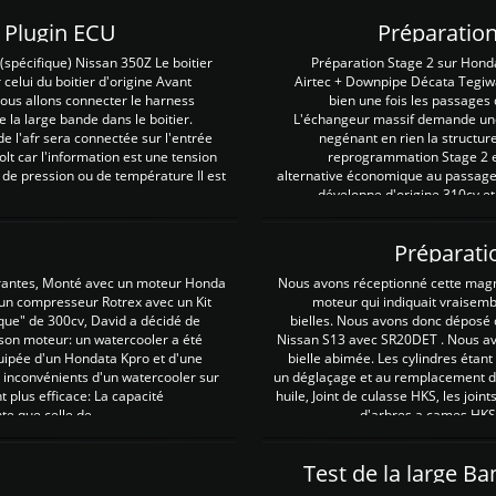
Z Plugin ECU
Préparation
spécifique) Nissan 350Z Le boitier
Préparation Stage 2 sur Hond
 celui du boitier d'origine Avant
Airtec + Downpipe Décata Tegiwa
 nous allons connecter le harness
bien une fois les passages 
e la large bande dans le boitier.
L'échangeur massif demande une 
e l'afr sera connectée sur l'entrée
negénant en rien la structur
lt car l'information est une tension
reprogrammation Stage 2 est
 de pression ou de température Il est
alternative économique au passage 
développe d'origine 310cv et
Préparati
irantes, Monté avec un moteur Honda
Nous avons réceptionné cette mag
 un compresseur Rotrex avec un Kit
moteur qui indiquait vraisem
que" de 300cv, David a décidé de
bielles. Nous avons donc déposé 
 son moteur: un watercooler a été
Nissan S13 avec SR20DET . Nous avo
uipée d'un Hondata Kpro et d'une
bielle abimée. Les cylindres étan
 inconvénients d'un watercooler sur
un déglaçage et au remplacement de
plus efficace: La capacité
huile, Joint de culasse HKS, les jo
te que celle de ...
d'arbres a cames HKS 
Test de la large B