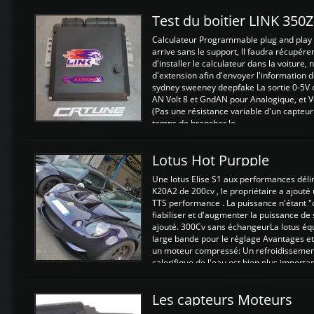
Test du boitier LINK 350
Calculateur Programmable plug and play (
arrive sans le support, Il faudra récupérer
d'installer le calculateur dans la voiture,
d'extension afin d'envoyer l'information d
sydney sweeney deepfake La sortie 0-5V d
AN Volt 8 et GndAN pour Analogique, et Vo
(Pas une résistance variable d'un capteur
temps de brancher le ...
Lotus Hot Purpple
Une lotus Elise S1 aux performances dél
K20A2 de 200cv , le propriétaire a ajouté
TTS performance . La puissance n'étant "
fiabiliser et d'augmenter la puissance de
ajouté. 300Cv sans échangeurLa lotus éq
large bande pour le réglage Avantages et
un moteur compressé: Un refroidissement 
calorifique de l'eau est bien plus importan
Les capteurs Moteurs