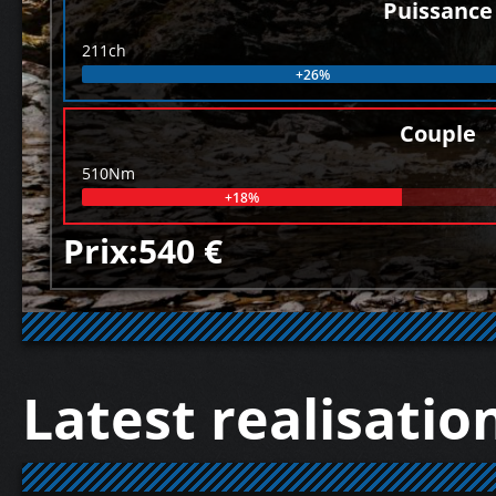
Puissance
211ch
+26%
Couple
510Nm
+18%
Prix:540 €
Latest realisatio