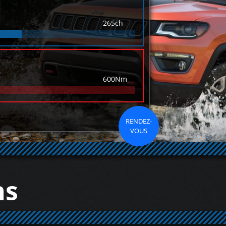
265ch
600Nm
RENDEZ-
VOUS
ns