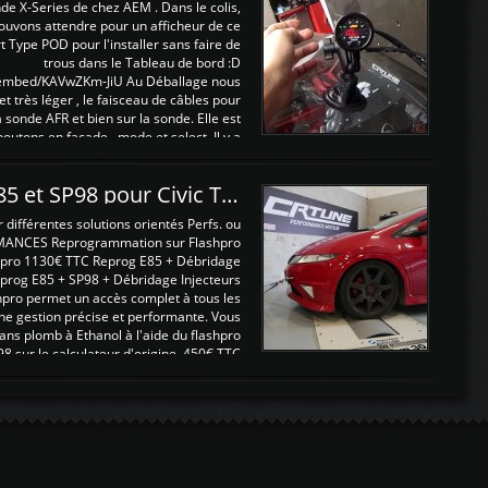
nde X-Series de chez AEM . Dans le colis,
ouvons attendre pour un afficheur de ce
t Type POD pour l'installer sans faire de
trous dans le Tableau de bord :D
/embed/KAVwZKm-JiU Au Déballage nous
 et très léger , le faisceau de câbles pour
a sonde AFR et bien sur la sonde. Elle est
 boutons en façade , mode et select. Il y a
différentes fonctions ...
Reprogrammations E85 et SP98 pour Civic Type R FN2
ifférentes solutions orientés Perfs. ou
MANCES Reprogrammation sur Flashpro
pro 1130€ TTC Reprog E85 + Débridage
eprog E85 + SP98 + Débridage Injecteurs
hpro permet un accès complet à tous les
ne gestion précise et performante. Vous
ans plomb à Ethanol à l'aide du flashpro
sur le calculateur d'origine 450€ TTC
Un gain d'environ 10cv et 15nm ...