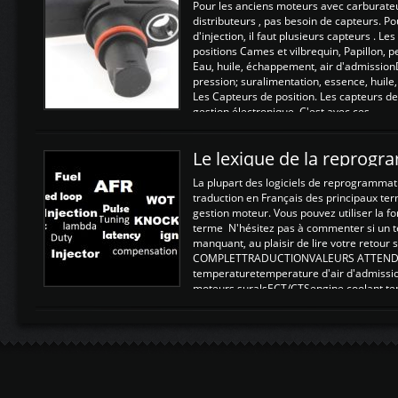
Pour les anciens moteurs avec carburate
distributeurs , pas besoin de capteurs. P
d'injection, il faut plusieurs capteurs . L
positions Cames et vilbrequin, Papillon, 
Eau, huile, échappement, air d'admission
pression; suralimentation, essence, huile,
Les Capteurs de position. Les capteurs de
gestion électronique. C'est avec ces ...
Le lexique de la reprog
La plupart des logiciels de reprogrammati
traduction en Français des principaux te
gestion moteur. Vous pouvez utiliser la fo
terme N'hésitez pas à commenter si un t
manquant, au plaisir de lire votre retou
COMPLETTRADUCTIONVALEURS ATTENDUE
temperaturetemperature d'air d'admissi
moteurs suralsECT/CTSengine coolant t
moteurtemp ex. a froid 80-100°C a ...