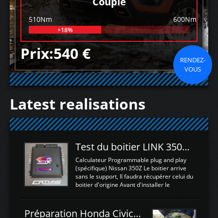
Couple
510Nm
600Nm
+18%
Prix:540 €
RENDEZ-
VOUS
Latest realisations
Test du boitier LINK 350Z Plugin ECU
Calculateur Programmable plug and play
(spécifique) Nissan 350Z Le boitier arrive
sans le support, Il faudra récupérer celui du
boitier d'origine Avant d'installer le
calculateur dans la voiture, nous allons
connecter le harness d'extension afin
d'envoyer l'information de la large bande
Préparation Honda Civic Type R FK2
dans le boitier. sydney sweeney deepfake