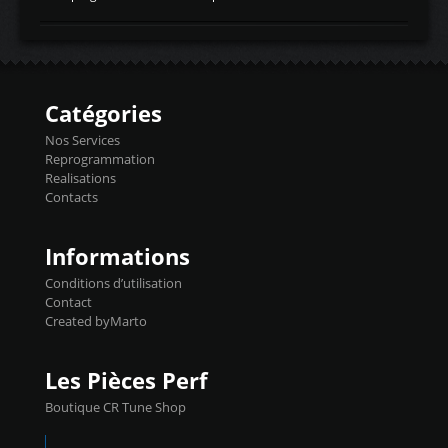
temperaturetemperature d'air
Reprog SP + Flashpro 1130€ TTC Reprog
d'admissiontemp ex. pour atmo -30- 80°C
E85 + Débridage injecteurs + Flashpro
moteurs suralsECT/CTSengine coolant
1220€ TTC Reprog E85 + SP98 + Débridage
temperaturetemperature ldr moteurtemp
Injecteurs + Flashpro 1370€ TTC Le
ex. a froid 80-100°C a ...
Flashpro permet un accès complet à tous
les paramètres moteur et ainsi une gestion
Catégories
précise et performante. Vous pourrez
basculer de la carto sans plomb à Ethanol à
Nos Services
l'aide du flashpro OPTION ECONOMIQUES
Reprogrammation
Reprog SP 98 sur le calculateur d'origine
Realisations
450€ TTC Un gain d'environ 10cv et 15nm
Contacts
...
Informations
Conditions d’utilisation
Contact
Created byMarto
Les Pièces Perf
Boutique CR Tune Shop