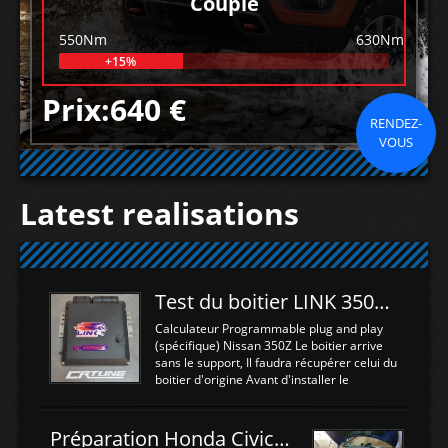
Couple
550Nm
630Nm
+15%
Prix:640 €
RENDEZ-
VOUS
Latest realisations
Test du boitier LINK 350Z Plugin ECU
Calculateur Programmable plug and play
(spécifique) Nissan 350Z Le boitier arrive
sans le support, Il faudra récupérer celui du
boitier d'origine Avant d'installer le
calculateur dans la voiture, nous allons
connecter le harness d'extension afin
d'envoyer l'information de la large bande
Préparation Honda Civic Type R FK2
dans le boitier. sydney sweeney deepfake