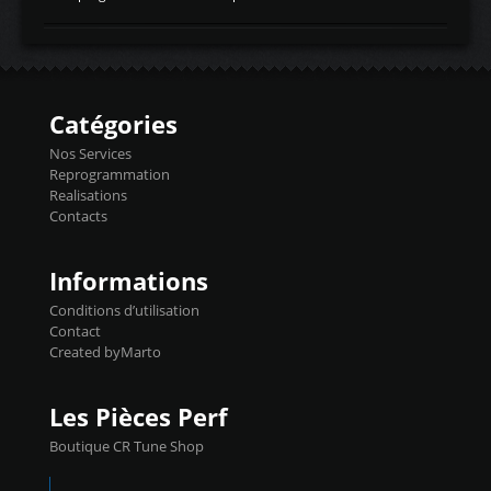
temperaturetemperature d'air
Reprog SP + Flashpro 1130€ TTC Reprog
d'admissiontemp ex. pour atmo -30- 80°C
E85 + Débridage injecteurs + Flashpro
moteurs suralsECT/CTSengine coolant
1220€ TTC Reprog E85 + SP98 + Débridage
temperaturetemperature ldr moteurtemp
Injecteurs + Flashpro 1370€ TTC Le
ex. a froid 80-100°C a ...
Flashpro permet un accès complet à tous
les paramètres moteur et ainsi une gestion
Catégories
précise et performante. Vous pourrez
basculer de la carto sans plomb à Ethanol à
Nos Services
l'aide du flashpro OPTION ECONOMIQUES
Reprogrammation
Reprog SP 98 sur le calculateur d'origine
Realisations
450€ TTC Un gain d'environ 10cv et 15nm
Contacts
...
Informations
Conditions d’utilisation
Contact
Created byMarto
Les Pièces Perf
Boutique CR Tune Shop