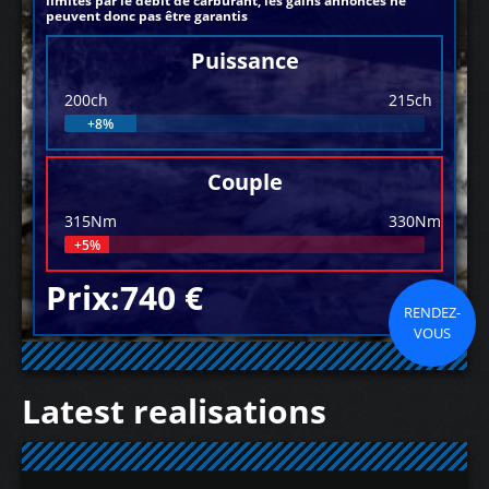
limités par le débit de carburant, les gains annoncés ne
peuvent donc pas être garantis
Puissance
200ch
215ch
+8%
Couple
315Nm
330Nm
+5%
Prix:740 €
RENDEZ-
VOUS
Latest realisations