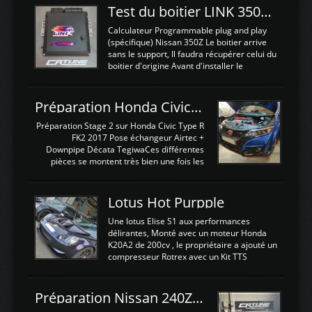
Test du boitier LINK 350Z Plugin ECU
Calculateur Programmable plug and play
(spécifique) Nissan 350Z Le boitier arrive
sans le support, Il faudra récupérer celui du
boitier d'origine Avant d'installer le
calculateur dans la voiture, nous allons
connecter le harness d'extension afin
d'envoyer l'information de la large bande
Préparation Honda Civic Type R FK2
dans le boitier. sydney sweeney deepfake
La sortie 0-5V de l'afr sera connectée sur
Préparation Stage 2 sur Honda Civic Type R
l'entrée AN Volt 8 et GndAN pour
FK2 2017 Pose échangeur Airtec +
Analogique, et Volt car l'information est une
Downpipe Décata TegiwaCes différentes
tension (Pas une résistance variable d'un
pièces se montent très bien une fois les
capteur de pression ou de température Il
passages de roues et l'imposant fond plat
est temps de brancher le ...
déposé. L'échangeur massif demande une
légere découpe du plastique inferieur,
Lotus Hot Purpple
negénant en rien la structure ou le
fonctionnement du fond plat. Une
Une lotus Elise S1 aux performances
reprogrammation Stage 2 est faite sur le
délirantes, Monté avec un moteur Honda
calculateur d'origine. Une alternative
K20A2 de 200cv , le propriétaire a ajouté un
économique au passage sur Hondata
compresseur Rotrex avec un Kit TTS
FlashproFK2 / Fk8. La Civic développe
performance . La puissance n'étant "que"
d'origine 310cv et 400Nn , Une fois
de 300cv, David a décidé de fiabiliser et
reprogrammé et les ...
d'augmenter la puissance de son moteur:
Préparation Nissan 240Z SR20DET
un watercooler a été ajouté. 300Cv sans