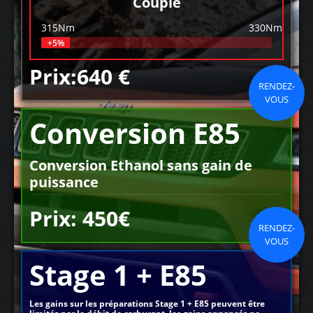
Couple
315Nm
330Nm
+5%
Prix:640 €
RENDEZ-
VOUS
Conversion E85
Conversion Ethanol sans gain de
puissance
Prix: 450€
RENDEZ-
VOUS
Stage 1 + E85
Les gains sur les préparations Stage 1 + E85 peuvent être